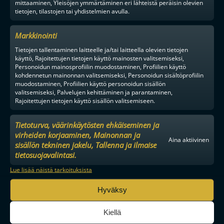
mittaaminen, Yleisöjen ymmärtäminen eri lähteistä peräisin olevien
tietojen, tilastojen tai yhdistelmien avulla.
Markkinointi
Tietojen tallentaminen laitteelle ja/tai laitteella olevien tietojen
käyttö, Rajoitettujen tietojen käyttö mainosten valitsemiseksi,
Personoidun mainosprofiilin muodostaminen, Profiilien käyttö
kohdennetun mainonnan valitsemiseksi, Personoidun sisältöprofiilin
muodostaminen, Profiilien käyttö personoidun sisällön
valitsemiseksi, Palvelujen kehittäminen ja parantaminen,
Rajoitettujen tietojen käyttö sisällön valitsemiseen.
Tietoturva, väärinkäytösten ehkäiseminen ja
virheiden korjaaminen, Mainonnan ja
Aina aktiivinen
sisällön tekninen jakelu, Tallenna ja ilmaise
tietosuojavalintasi.
Lue lisää näistä tarkoituksista
MAAILMAN VIIHDYTTÄVINTÄ SALIBANDYA
Hyväksy
Kiellä
SEURAA MEITÄ SOMESSA