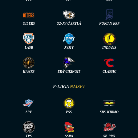
OILERS
O2-JYVÄSKYLÄ
NOKIAN KRP
LASB
JYMY
INDIANS
HAWKS
ERÄVIIKINGIT
CLASSIC
F-LIIGA
NAISET
SPV
PSS
SBS WIRMO
TPS
SSRA
SB-PRO