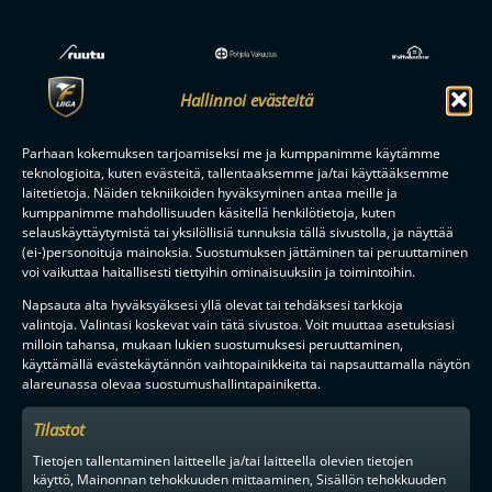
Hallinnoi evästeitä
Parhaan kokemuksen tarjoamiseksi me ja kumppanimme käytämme
teknologioita, kuten evästeitä, tallentaaksemme ja/tai käyttääksemme
laitetietoja. Näiden tekniikoiden hyväksyminen antaa meille ja
kumppanimme mahdollisuuden käsitellä henkilötietoja, kuten
selauskäyttäytymistä tai yksilöllisiä tunnuksia tällä sivustolla, ja näyttää
(ei-)personoituja mainoksia. Suostumuksen jättäminen tai peruuttaminen
voi vaikuttaa haitallisesti tiettyihin ominaisuuksiin ja toimintoihin.
Napsauta alta hyväksyäksesi yllä olevat tai tehdäksesi tarkkoja
valintoja. Valintasi koskevat vain tätä sivustoa. Voit muuttaa asetuksiasi
milloin tahansa, mukaan lukien suostumuksesi peruuttaminen,
käyttämällä evästekäytännön vaihtopainikkeita tai napsauttamalla näytön
alareunassa olevaa suostumushallintapainiketta.
Tilastot
Tietojen tallentaminen laitteelle ja/tai laitteella olevien tietojen
käyttö, Mainonnan tehokkuuden mittaaminen, Sisällön tehokkuuden