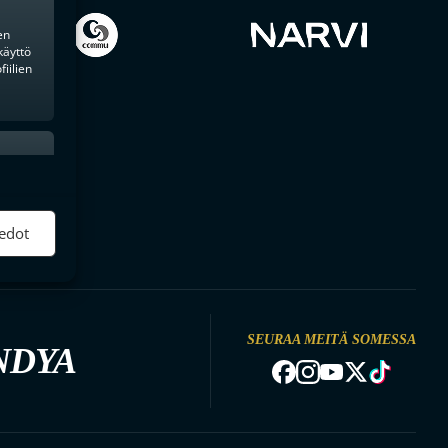
en
käyttö
iilien
ktiivinen
edot
SEURAA MEITÄ SOMESSA
NDYA