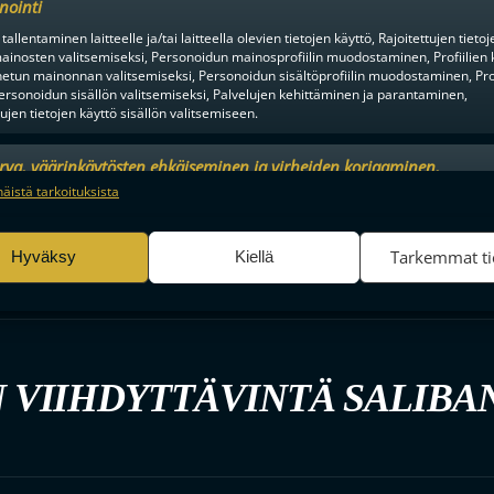
nointi
tallentaminen laitteelle ja/tai laitteella olevien tietojen käyttö, Rajoitettujen tietoj
ainosten valitsemiseksi, Personoidun mainosprofiilin muodostaminen, Profiilien 
tun mainonnan valitsemiseksi, Personoidun sisältöprofiilin muodostaminen, Prof
ersonoidun sisällön valitsemiseksi, Palvelujen kehittäminen ja parantaminen,
tujen tietojen käyttö sisällön valitsemiseen.
urva, väärinkäytösten ehkäiseminen ja virheiden korjaaminen,
an ja sisällön tekninen jakelu, Tallenna ja ilmaise
Aina a
näistä tarkoituksista
ojavalintasi.
Tarkemmat ti
Hyväksy
Kiellä
 VIIHDYTTÄVINTÄ SALIBA