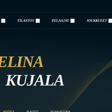
TILASTOT
PELAAJAT
JOUKKUEET
ELINA
KUJALA
ESITTELY
TILASTOT
SEURAHISTORIA