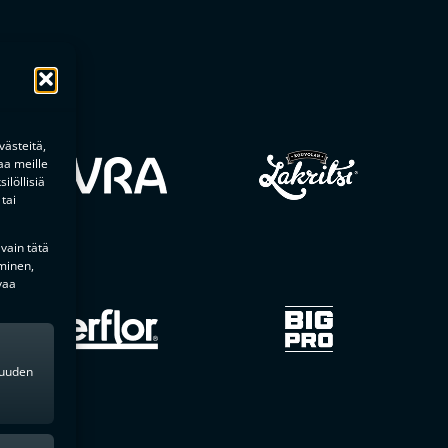
ästeitä,
aa meille
ilöllisiä
tai
 vain tätä
minen,
vaa
kkuuden