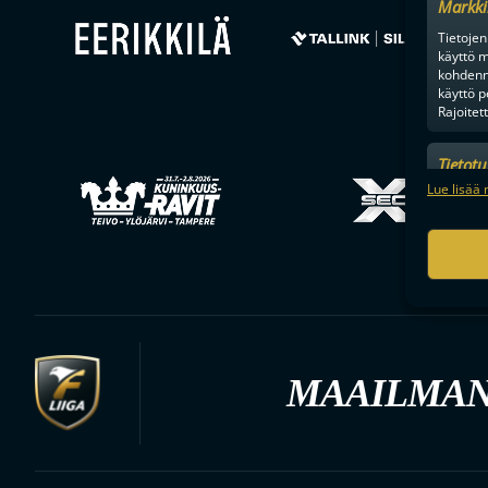
Markki
Tietojen 
käyttö m
kohdenne
käyttö p
Rajoitet
Tietot
Mainonn
Lue lisää 
tietosu
MAAILMAN