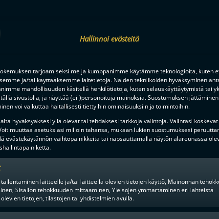
F-LIIGAN
KUMPPANIT
Hallinnoi evästeitä
okemuksen tarjoamiseksi me ja kumppanimme käytämme teknologioita, kuten ev
ksemme ja/tai käyttääksemme laitetietoja. Näiden tekniikoiden hyväksyminen ant
imme mahdollisuuden käsitellä henkilötietoja, kuten selauskäyttäytymistä tai yks
tällä sivustolla, ja näyttää (ei-)personoituja mainoksia. Suostumuksen jättäminen 
nen voi vaikuttaa haitallisesti tiettyihin ominaisuuksiin ja toimintoihin.
lta hyväksyäksesi yllä olevat tai tehdäksesi tarkkoja valintoja. Valintasi koskevat
 Voit muuttaa asetuksiasi milloin tahansa, mukaan lukien suostumuksesi peruutta
lä evästekäytännön vaihtopainikkeita tai napsauttamalla näytön alareunassa ole
hallintapainiketta.
t
 tallentaminen laitteelle ja/tai laitteella olevien tietojen käyttö, Mainonnan teho
inen, Sisällön tehokkuuden mittaaminen, Yleisöjen ymmärtäminen eri lähteistä
 olevien tietojen, tilastojen tai yhdistelmien avulla.