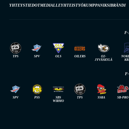
YHTEYSTIEDOT
MEDIALLE
YHTEISTYÖKUMPPANIKSI
BRÄNDI
F-
TPS
SPV
OLS
OILERS
O2-
NOK
JYVÄSKYLÄ
KR
F
SPV
PSS
SBS
TPS
SSRA
SB-PRO
WIRMO