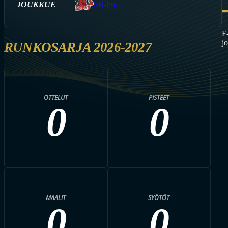
JOUKKUE
SB-Pro
F
j
RUNKOSARJA 2026-2027
OTTELUT
PISTEET
0
0
MAALIT
SYÖTÖT
0
0