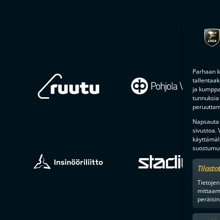
Parhaan k
tallentaa
ja kumppan
tunnuksia 
peruuttami
Napsauta a
sivustoa.
käyttämäl
suostumus
Tilasto
Tietojen
mittaam
peräisin