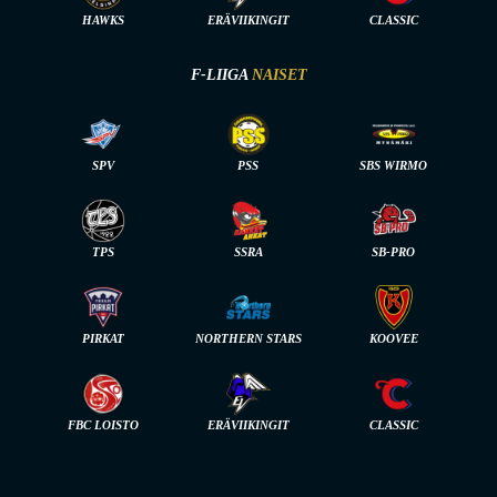
HAWKS
ERÄVIIKINGIT
CLASSIC
F-LIIGA
NAISET
SPV
PSS
SBS WIRMO
TPS
SSRA
SB-PRO
PIRKAT
NORTHERN STARS
KOOVEE
FBC LOISTO
ERÄVIIKINGIT
CLASSIC