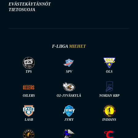
EVÄSTEKÄYTÄNNÖT
TIETOSUOJA
F-LIIGA
MIEHET
TPS
SPV
OLS
OILERS
O2-JYVÄSKYLÄ
NOKIAN KRP
LASB
JYMY
INDIANS