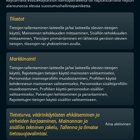
alareunassa olevaa suostumushallintapainiketta.
Tilastot
Tietojen tallentaminen laitteelle ja/tai laitteella olevien tietojen
käyttö, Mainonnan tehokkuuden mittaaminen, Sisällön tehokkuuden
mittaaminen, Yleisöjen ymmärtäminen eri lähteistä peräisin olevien
tietojen, tilastojen tai yhdistelmien avulla.
Markkinointi
Tietojen tallentaminen laitteelle ja/tai laitteella olevien tietojen
käyttö, Rajoitettujen tietojen käyttö mainosten valitsemiseksi,
Personoidun mainosprofiilin muodostaminen, Profiilien käyttö
kohdennetun mainonnan valitsemiseksi, Personoidun sisältöprofiilin
muodostaminen, Profiilien käyttö personoidun sisällön
valitsemiseksi, Palvelujen kehittäminen ja parantaminen,
Rajoitettujen tietojen käyttö sisällön valitsemiseen.
Tietoturva, väärinkäytösten ehkäiseminen ja
virheiden korjaaminen, Mainonnan ja
Aina aktiivinen
sisällön tekninen jakelu, Tallenna ja ilmaise
tietosuojavalintasi.