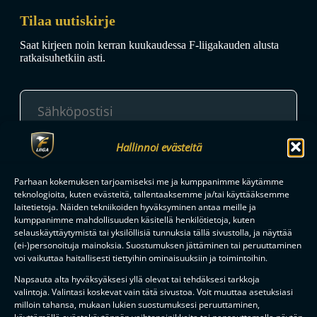
Tilaa uutiskirje
Saat kirjeen noin kerran kuukaudessa F-liigakauden alusta
ratkaisuhetkiin asti.
Hallinnoi evästeitä
TILAA
Parhaan kokemuksen tarjoamiseksi me ja kumppanimme käytämme
teknologioita, kuten evästeitä, tallentaaksemme ja/tai käyttääksemme
laitetietoja. Näiden tekniikoiden hyväksyminen antaa meille ja
F-LIIGAN
KUMPPANIT
kumppanimme mahdollisuuden käsitellä henkilötietoja, kuten
selauskäyttäytymistä tai yksilöllisiä tunnuksia tällä sivustolla, ja näyttää
(ei-)personoituja mainoksia. Suostumuksen jättäminen tai peruuttaminen
voi vaikuttaa haitallisesti tiettyihin ominaisuuksiin ja toimintoihin.
Napsauta alta hyväksyäksesi yllä olevat tai tehdäksesi tarkkoja
valintoja. Valintasi koskevat vain tätä sivustoa. Voit muuttaa asetuksiasi
milloin tahansa, mukaan lukien suostumuksesi peruuttaminen,
käyttämällä evästekäytännön vaihtopainikkeita tai napsauttamalla näytön