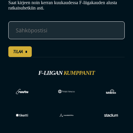
Saat kirjeen noin kerran kuukaudessa F-liigakauden alusta
ratkaisuhetkiin asti.
TILAA
F-LIIGAN
KUMPPANIT