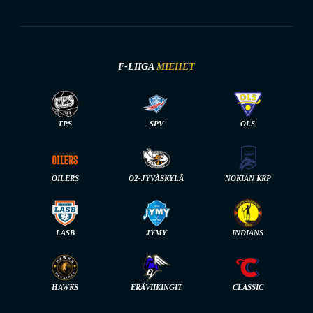
F-LIIGA
MIEHET
TPS
SPV
OLS
OILERS
O2-JYVÄSKYLÄ
NOKIAN KRP
LASB
JYMY
INDIANS
HAWKS
ERÄVIIKINGIT
CLASSIC