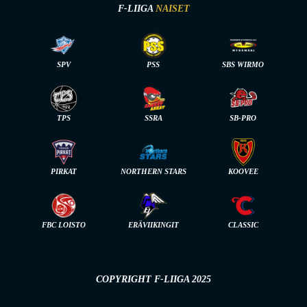
F-LIIGA
NAISET
SPV
PSS
SBS WIRMO
TPS
SSRA
SB-PRO
PIRKAT
NORTHERN STARS
KOOVEE
FBC LOISTO
ERÄVIIKINGIT
CLASSIC
COPYRIGHT F-LIIGA 2025