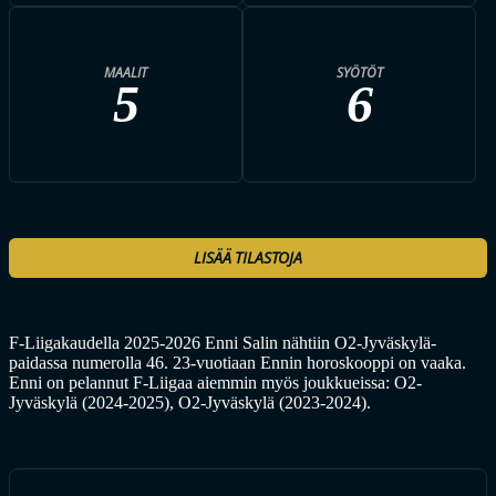
MAALIT
SYÖTÖT
5
6
LISÄÄ TILASTOJA
F-Liigakaudella 2025-2026 Enni Salin nähtiin O2-Jyväskylä-
paidassa numerolla 46. 23-vuotiaan Ennin horoskooppi on vaaka.
Enni on pelannut F-Liigaa aiemmin myös joukkueissa: O2-
Jyväskylä (2024-2025), O2-Jyväskylä (2023-2024).