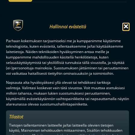
F-LIIGAN
KUMPPANIT
Hallinnoi evästeitä
Parhaan kokemuksen tarjoamiseksi me ja kumppanimme käytämme
teknologioita, kuten evästeitä, tallentaaksemme ja/tai käyttääksemme
laitetietoja. Näiden tekniikoiden hyväksyminen antaa meille ja
kumppanimme mahdollisuuden käsitellä henkilötietoja, kuten
selauskäyttäytymistä tai yksilöllisiä tunnuksia tällä sivustolla, ja näyttää
(ei-)personoituja mainoksia. Suostumuksen jättäminen tai peruuttaminen
voi vaikuttaa haitallisesti tiettyihin ominaisuuksiin ja toimintoihin.
Napsauta alta hyväksyäksesi yllä olevat tai tehdäksesi tarkkoja
valintoja. Valintasi koskevat vain tätä sivustoa. Voit muuttaa asetuksiasi
milloin tahansa, mukaan lukien suostumuksesi peruuttaminen,
käyttämällä evästekäytännön vaihtopainikkeita tai napsauttamalla näytön
alareunassa olevaa suostumushallintapainiketta.
Tilastot
Tietojen tallentaminen laitteelle ja/tai laitteella olevien tietojen
käyttö, Mainonnan tehokkuuden mittaaminen, Sisällön tehokkuuden