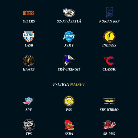
OILERS
O2-JYVÄSKYLÄ
NOKIAN KRP
LASB
JYMY
INDIANS
HAWKS
ERÄVIIKINGIT
CLASSIC
F-LIIGA
NAISET
SPV
PSS
SBS WIRMO
TPS
SSRA
SB-PRO