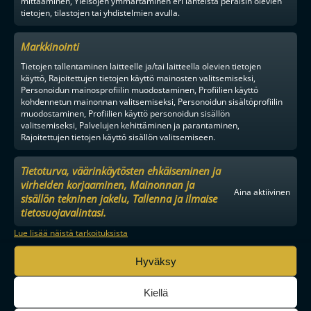
mittaaminen, Yleisöjen ymmärtäminen eri lähteistä peräisin olevien
tietojen, tilastojen tai yhdistelmien avulla.
Markkinointi
Tietojen tallentaminen laitteelle ja/tai laitteella olevien tietojen
käyttö, Rajoitettujen tietojen käyttö mainosten valitsemiseksi,
Personoidun mainosprofiilin muodostaminen, Profiilien käyttö
kohdennetun mainonnan valitsemiseksi, Personoidun sisältöprofiilin
muodostaminen, Profiilien käyttö personoidun sisällön
valitsemiseksi, Palvelujen kehittäminen ja parantaminen,
Rajoitettujen tietojen käyttö sisällön valitsemiseen.
Tietoturva, väärinkäytösten ehkäiseminen ja
virheiden korjaaminen, Mainonnan ja
Aina aktiivinen
sisällön tekninen jakelu, Tallenna ja ilmaise
tietosuojavalintasi.
Lue lisää näistä tarkoituksista
MAAILMAN VIIHDYTTÄVINTÄ SALIBANDYA
Hyväksy
Kiellä
SEURAA MEITÄ SOMESSA