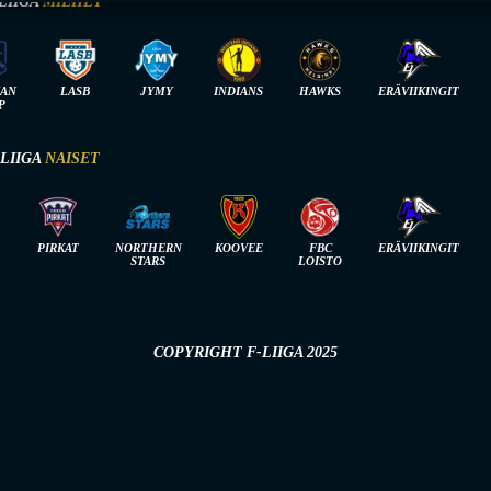
LIIGA
MIEHET
IAN
LASB
JYMY
INDIANS
HAWKS
ERÄVIIKINGIT
P
-LIIGA
NAISET
PIRKAT
NORTHERN
KOOVEE
FBC
ERÄVIIKINGIT
STARS
LOISTO
COPYRIGHT F-LIIGA 2025