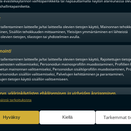
lä evästekäytännön vaihtopainikkeita tai napsauttamalla näytön alareunassa ole
hallintapainiketta.
t
 tallentaminen laitteelle ja/tai laitteella olevien tietojen käyttö, Mainonnan teho
inen, Sisällön tehokkuuden mittaaminen, Yleisöjen ymmärtäminen eri lähteistä
 olevien tietojen, tilastojen tai yhdistelmien avulla.
nointi
tallentaminen laitteelle ja/tai laitteella olevien tietojen käyttö, Rajoitettujen tietoj
ainosten valitsemiseksi, Personoidun mainosprofiilin muodostaminen, Profiilien 
tun mainonnan valitsemiseksi, Personoidun sisältöprofiilin muodostaminen, Prof
 VIIHDYTTÄVINTÄ SALIBA
ersonoidun sisällön valitsemiseksi, Palvelujen kehittäminen ja parantaminen,
tujen tietojen käyttö sisällön valitsemiseen.
urva, väärinkäytösten ehkäiseminen ja virheiden korjaaminen,
an ja sisällön tekninen jakelu, Tallenna ja ilmaise
Aina a
näistä tarkoituksista
ojavalintasi.
Tarkemmat ti
Hyväksy
Kiellä