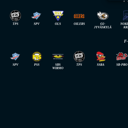
F-
TPS
SPV
OLS
OILERS
O2-
NOK
JYVÄSKYLÄ
KR
F
SPV
PSS
SBS
TPS
SSRA
SB-PRO
WIRMO