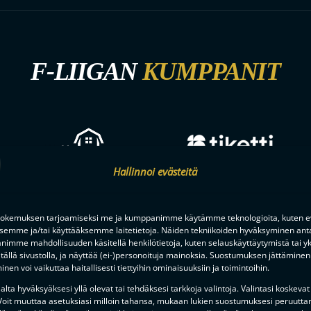
F-LIIGAN
KUMPPANIT
Hallinnoi evästeitä
okemuksen tarjoamiseksi me ja kumppanimme käytämme teknologioita, kuten ev
ksemme ja/tai käyttääksemme laitetietoja. Näiden tekniikoiden hyväksyminen ant
imme mahdollisuuden käsitellä henkilötietoja, kuten selauskäyttäytymistä tai yks
tällä sivustolla, ja näyttää (ei-)personoituja mainoksia. Suostumuksen jättäminen 
nen voi vaikuttaa haitallisesti tiettyihin ominaisuuksiin ja toimintoihin.
lta hyväksyäksesi yllä olevat tai tehdäksesi tarkkoja valintoja. Valintasi koskevat
 Voit muuttaa asetuksiasi milloin tahansa, mukaan lukien suostumuksesi peruutta