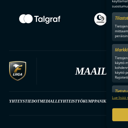
käyttämäl
suostumus
Tilasto
Tietojen
mittaam
peräisin
Markki
Tietojen 
käyttö m
kohdenne
MAAILMAN
käyttö p
Rajoitet
Tietot
Mainonn
Lue lisää 
YHTEYSTIEDOT
MEDIALLE
YHTEISTYÖKUMPPANIKSI
BRÄNDI
tietosu