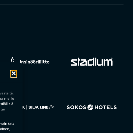
ästeitä,
aa meille
ilöllisiä
tai
 vain tätä
minen,