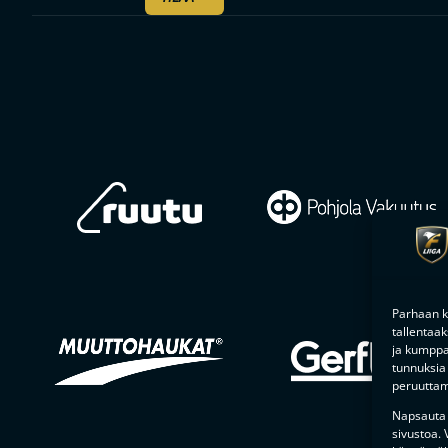
Parhaan k
tallentaa
ja kumppan
tunnuksia 
peruuttami
Napsauta a
sivustoa.