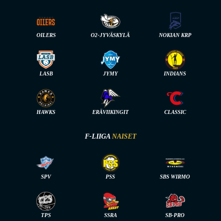
OILERS
O2-JYVÄSKYLÄ
NOKIAN KRP
LASB
JYMY
INDIANS
HAWKS
ERÄVIIKINGIT
CLASSIC
F-LIIGA
NAISET
SPV
PSS
SBS WIRMO
TPS
SSRA
SB-PRO