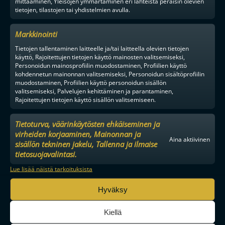
mittaaminen, Yleisöjen ymmärtäminen eri lähteistä peräisin olevien
tietojen, tilastojen tai yhdistelmien avulla.
Markkinointi
Tietojen tallentaminen laitteelle ja/tai laitteella olevien tietojen
käyttö, Rajoitettujen tietojen käyttö mainosten valitsemiseksi,
Personoidun mainosprofiilin muodostaminen, Profiilien käyttö
kohdennetun mainonnan valitsemiseksi, Personoidun sisältöprofiilin
muodostaminen, Profiilien käyttö personoidun sisällön
valitsemiseksi, Palvelujen kehittäminen ja parantaminen,
Rajoitettujen tietojen käyttö sisällön valitsemiseen.
Tietoturva, väärinkäytösten ehkäiseminen ja
virheiden korjaaminen, Mainonnan ja
Aina aktiivinen
sisällön tekninen jakelu, Tallenna ja ilmaise
tietosuojavalintasi.
Lue lisää näistä tarkoituksista
MAAILMAN VIIHDYTTÄVINTÄ SALIBANDYA
Hyväksy
Kiellä
SEURAA MEITÄ SOMESSA