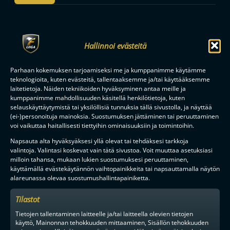
F-LIIGAN
KUMPPANIT
Hallinnoi evästeitä
Parhaan kokemuksen tarjoamiseksi me ja kumppanimme käytämme
teknologioita, kuten evästeitä, tallentaaksemme ja/tai käyttääksemme
laitetietoja. Näiden tekniikoiden hyväksyminen antaa meille ja
kumppanimme mahdollisuuden käsitellä henkilötietoja, kuten
selauskäyttäytymistä tai yksilöllisiä tunnuksia tällä sivustolla, ja näyttää
(ei-)personoituja mainoksia. Suostumuksen jättäminen tai peruuttaminen
voi vaikuttaa haitallisesti tiettyihin ominaisuuksiin ja toimintoihin.
Napsauta alta hyväksyäksesi yllä olevat tai tehdäksesi tarkkoja
valintoja. Valintasi koskevat vain tätä sivustoa. Voit muuttaa asetuksiasi
milloin tahansa, mukaan lukien suostumuksesi peruuttaminen,
käyttämällä evästekäytännön vaihtopainikkeita tai napsauttamalla näytön
alareunassa olevaa suostumushallintapainiketta.
Tilastot
Tietojen tallentaminen laitteelle ja/tai laitteella olevien tietojen
käyttö, Mainonnan tehokkuuden mittaaminen, Sisällön tehokkuuden