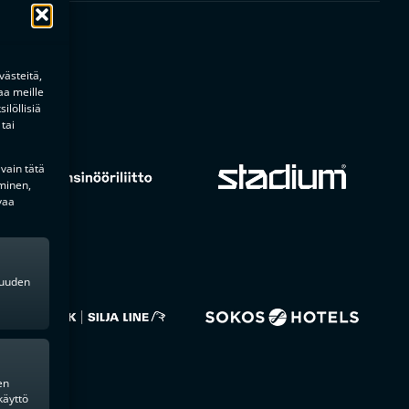
ästeitä,
aa meille
ilöllisiä
tai
 vain tätä
minen,
vaa
kkuuden
en
käyttö