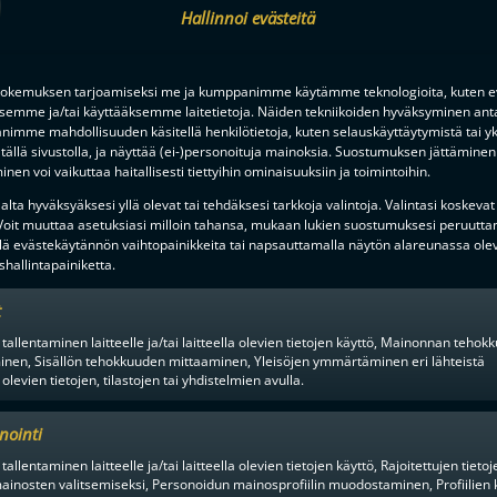
Hallinnoi evästeitä
F-LIIGAN
KUMPPANIT
okemuksen tarjoamiseksi me ja kumppanimme käytämme teknologioita, kuten ev
ksemme ja/tai käyttääksemme laitetietoja. Näiden tekniikoiden hyväksyminen ant
imme mahdollisuuden käsitellä henkilötietoja, kuten selauskäyttäytymistä tai yks
tällä sivustolla, ja näyttää (ei-)personoituja mainoksia. Suostumuksen jättäminen 
nen voi vaikuttaa haitallisesti tiettyihin ominaisuuksiin ja toimintoihin.
lta hyväksyäksesi yllä olevat tai tehdäksesi tarkkoja valintoja. Valintasi koskevat
 Voit muuttaa asetuksiasi milloin tahansa, mukaan lukien suostumuksesi peruutta
lä evästekäytännön vaihtopainikkeita tai napsauttamalla näytön alareunassa ole
hallintapainiketta.
t
 tallentaminen laitteelle ja/tai laitteella olevien tietojen käyttö, Mainonnan teho
inen, Sisällön tehokkuuden mittaaminen, Yleisöjen ymmärtäminen eri lähteistä
 olevien tietojen, tilastojen tai yhdistelmien avulla.
nointi
tallentaminen laitteelle ja/tai laitteella olevien tietojen käyttö, Rajoitettujen tietoj
ainosten valitsemiseksi, Personoidun mainosprofiilin muodostaminen, Profiilien 