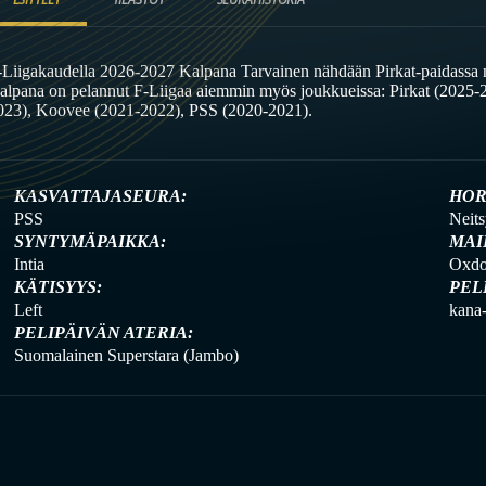
-Liigakaudella 2026-2027 Kalpana Tarvainen nähdään Pirkat-paidassa n
alpana on pelannut F-Liigaa aiemmin myös joukkueissa: Pirkat (2025-20
023), Koovee (2021-2022), PSS (2020-2021).
KASVATTAJASEURA:
HOR
PSS
Neits
SYNTYMÄPAIKKA:
MAI
Intia
Oxdog
KÄTISYYS:
PEL
Left
kana-
PELIPÄIVÄN ATERIA:
Suomalainen Superstara (Jambo)