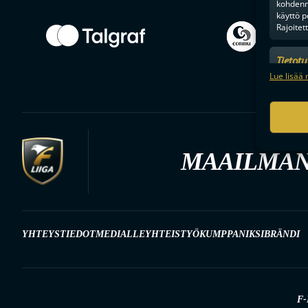
kohdenne
käyttö p
Rajoitet
Tietot
Mainonn
Lue lisää 
tietosu
MAAILMAN
YHTEYSTIEDOT
MEDIALLE
YHTEISTYÖKUMPPANIKSI
BRÄNDI
F-