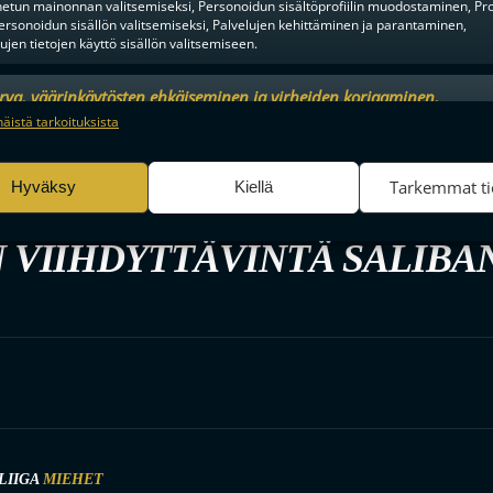
tun mainonnan valitsemiseksi, Personoidun sisältöprofiilin muodostaminen, Prof
ersonoidun sisällön valitsemiseksi, Palvelujen kehittäminen ja parantaminen,
tujen tietojen käyttö sisällön valitsemiseen.
urva, väärinkäytösten ehkäiseminen ja virheiden korjaaminen,
an ja sisällön tekninen jakelu, Tallenna ja ilmaise
Aina a
näistä tarkoituksista
ojavalintasi.
Tarkemmat ti
Hyväksy
Kiellä
 VIIHDYTTÄVINTÄ SALIBA
LIIGA
MIEHET