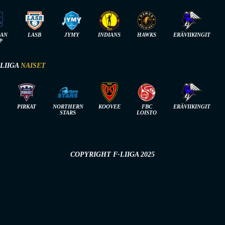
IAN
LASB
JYMY
INDIANS
HAWKS
ERÄVIIKINGIT
P
-LIIGA
NAISET
PIRKAT
NORTHERN
KOOVEE
FBC
ERÄVIIKINGIT
STARS
LOISTO
COPYRIGHT F-LIIGA 2025