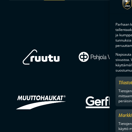
Parhaan k
tallentaa
ja kumppan
tunnuksia 
peruuttami
Napsauta a
sivustoa.
käyttämäl
suostumus
Tilasto
Tietojen
mittaam
peräisin
Markki
Tietojen 
käyttö m