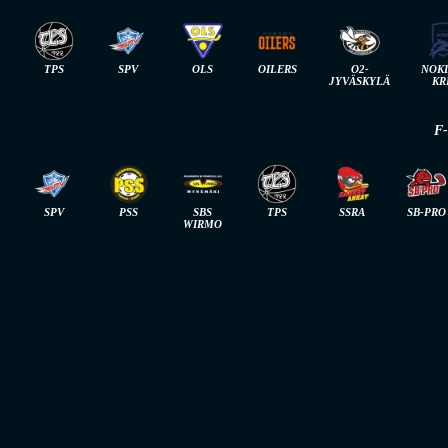
TPS
SPV
OLS
OILERS
O2-
NOK
JYVÄSKYLÄ
KR
F
SPV
PSS
SBS
TPS
SSRA
SB-PRO
WIRMO