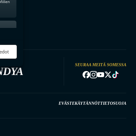
iilien
ktiivinen
edot
SEURAA MEITÄ SOMESSA
NDYA
EVÄSTEKÄYTÄNNÖT
TIETOSUOJA