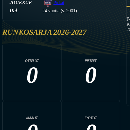
JOUKKUE
Pirkat
IKÄ
24 vuotta (s. 2001)
F
K
2
RUNKOSARJA 2026-2027
OTTELUT
PISTEET
0
0
MAALIT
SYÖTÖT