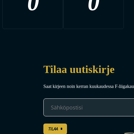
0
0
Tilaa uutiskirje
Saat kirjeen noin kerran kuukaudessa F-liigakaud
TILAA