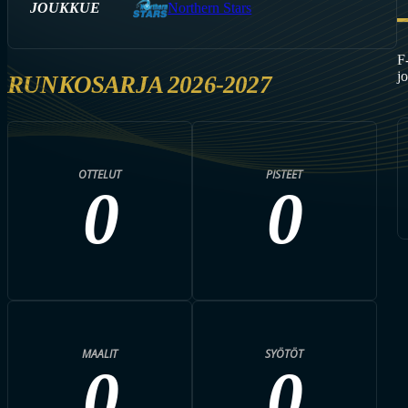
JOUKKUE
Northern Stars
F
j
RUNKOSARJA 2026-2027
OTTELUT
PISTEET
0
0
MAALIT
SYÖTÖT
0
0