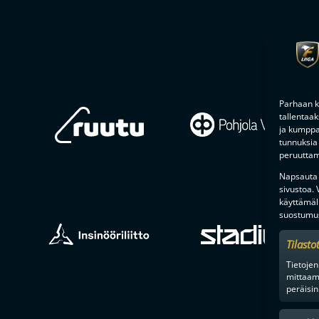
Parhaan k
tallentaa
ja kumppan
tunnuksia 
peruuttami
Napsauta a
sivustoa.
käyttämäl
suostumus
Tilasto
Tietojen
mittaam
peräisin