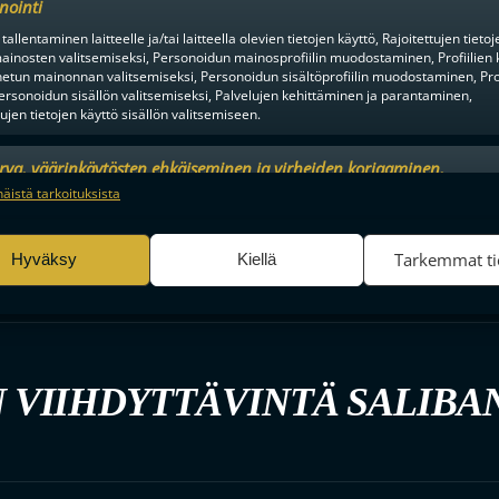
nointi
tallentaminen laitteelle ja/tai laitteella olevien tietojen käyttö, Rajoitettujen tietoj
ainosten valitsemiseksi, Personoidun mainosprofiilin muodostaminen, Profiilien 
tun mainonnan valitsemiseksi, Personoidun sisältöprofiilin muodostaminen, Prof
ersonoidun sisällön valitsemiseksi, Palvelujen kehittäminen ja parantaminen,
tujen tietojen käyttö sisällön valitsemiseen.
urva, väärinkäytösten ehkäiseminen ja virheiden korjaaminen,
an ja sisällön tekninen jakelu, Tallenna ja ilmaise
Aina a
näistä tarkoituksista
ojavalintasi.
Tarkemmat ti
Hyväksy
Kiellä
 VIIHDYTTÄVINTÄ SALIBA