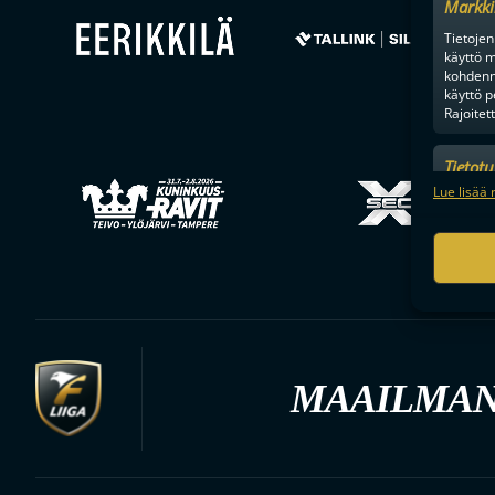
Markki
Tietojen 
käyttö m
kohdenne
käyttö p
Rajoitet
Tietot
Mainonn
Lue lisää 
tietosu
MAAILMAN