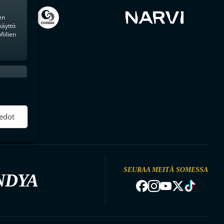
en
käyttö
iilien
ktiivinen
edot
SEURAA MEITÄ SOMESSA
NDYA