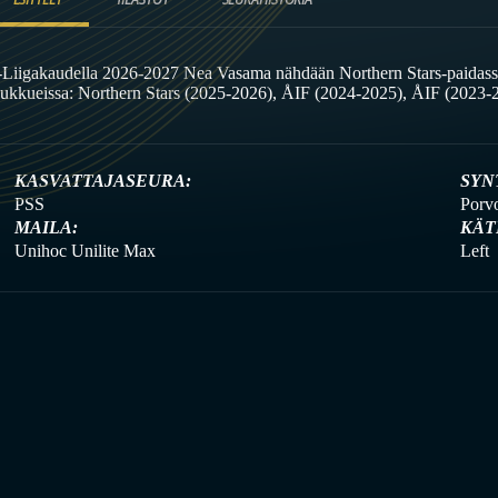
-Liigakaudella 2026-2027 Nea Vasama nähdään Northern Stars-paidass
oukkueissa: Northern Stars (2025-2026), ÅIF (2024-2025), ÅIF (2023-
KASVATTAJASEURA:
SYN
PSS
Porv
MAILA:
KÄT
Unihoc Unilite Max
Left