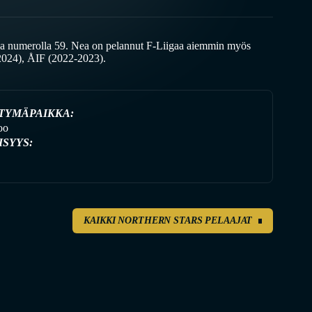
a numerolla 59. Nea on pelannut F-Liigaa aiemmin myös
2024), ÅIF (2022-2023).
TYMÄPAIKKA:
oo
ISYYS:
KAIKKI NORTHERN STARS PELAAJAT