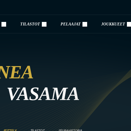
TILASTOT
PELAAJAT
JOUKKUEET
NEA
VASAMA
ESITTELY
TILASTOT
SEURAHISTORIA