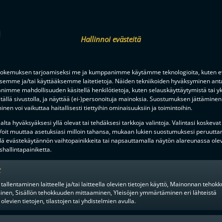
F-LIIGAN
KUMPPANIT
Hallinnoi evästeitä
okemuksen tarjoamiseksi me ja kumppanimme käytämme teknologioita, kuten ev
ksemme ja/tai käyttääksemme laitetietoja. Näiden tekniikoiden hyväksyminen ant
imme mahdollisuuden käsitellä henkilötietoja, kuten selauskäyttäytymistä tai yks
tällä sivustolla, ja näyttää (ei-)personoituja mainoksia. Suostumuksen jättäminen 
nen voi vaikuttaa haitallisesti tiettyihin ominaisuuksiin ja toimintoihin.
lta hyväksyäksesi yllä olevat tai tehdäksesi tarkkoja valintoja. Valintasi koskevat
 Voit muuttaa asetuksiasi milloin tahansa, mukaan lukien suostumuksesi peruutta
lä evästekäytännön vaihtopainikkeita tai napsauttamalla näytön alareunassa ole
hallintapainiketta.
t
 tallentaminen laitteelle ja/tai laitteella olevien tietojen käyttö, Mainonnan teho
inen, Sisällön tehokkuuden mittaaminen, Yleisöjen ymmärtäminen eri lähteistä
 olevien tietojen, tilastojen tai yhdistelmien avulla.