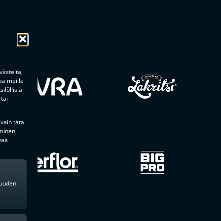
ästeitä,
aa meille
ilöllisiä
tai
 vain tätä
minen,
vaa
kkuuden