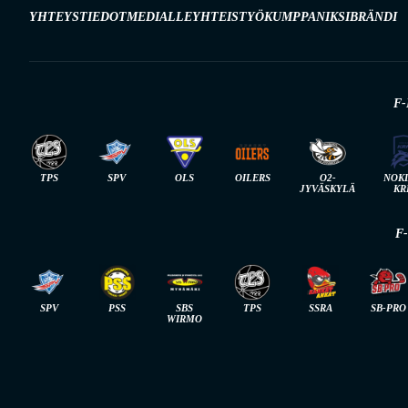
YHTEYSTIEDOT
MEDIALLE
YHTEISTYÖKUMPPANIKSI
BRÄNDI
F-
TPS
SPV
OLS
OILERS
O2-
NOK
JYVÄSKYLÄ
KR
F
SPV
PSS
SBS
TPS
SSRA
SB-PRO
WIRMO