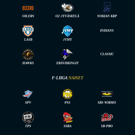
OILERS
O2-JYVÄSKYLÄ
NOKIAN KRP
INDIANS
LASB
JYMY
CLASSIC
HAWKS
ERÄVIIKINGIT
F-LIIGA
NAISET
SPV
PSS
SBS WIRMO
TPS
SSRA
SB-PRO