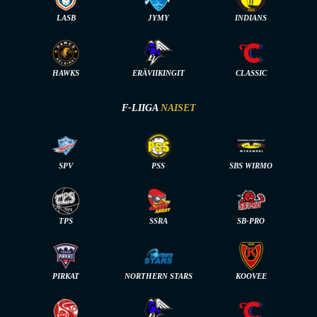
LASB
JYMY
INDIANS
HAWKS
ERÄVIIKINGIT
CLASSIC
F-LIIGA
NAISET
SPV
PSS
SBS WIRMO
TPS
SSRA
SB-PRO
PIRKAT
NORTHERN STARS
KOOVEE