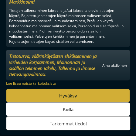
Markkinointi
Tietojen tallentaminen laitteelle ja/tai laitteella olevien tietojen
käyttö, Rajoitettujen tietojen käyttö mainosten valitsemiseksi,
Personoidun mainosprofiilin muodostaminen, Profiilien käyttö
kohdennetun mainonnan valitsemiseksi, Personoidun sisältöprofiilin
muodostaminen, Profiilien käyttö personoidun sisällön
valitsemiseksi, Palvelujen kehittäminen ja parantaminen,
Rajoitettujen tietojen käyttö sisällön valitsemiseen.
Tietoturva, väärinkäytösten ehkäiseminen ja
virheiden korjaaminen, Mainonnan ja
Aina aktiivinen
sisällön tekninen jakelu, Tallenna ja ilmaise
MAAILMAN VIIHDYTTÄVINTÄ SALIBANDYA
tietosuojavalintasi.
Lue lisää näistä tarkoituksista
Hyväksy
SEURAA MEITÄ SOMESSA
Kiellä
Tarkemmat tiedot