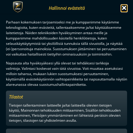
Hallinnoi evästeitä
Parhaan kokemuksen tarjoamiseksi me ja kumppanimme käytämme
teknologioita, kuten evästeitä, tallentaaksemme ja/tai käyttääksemme
laitetietoja. Näiden tekniikoiden hyväksyminen antaa meille ja
kumppanimme mahdollisuuden käsitellä henkilötietoja, kuten
selauskäyttäytymistä tai yksilöllisiä tunnuksia tällä sivustolla, ja näyttää
(ei-)personoituja mainoksia. Suostumuksen jättäminen tai peruuttaminen
voi vaikuttaa haitallisesti tiettyihin ominaisuuksiin ja toimintoihin.
Napsauta alta hyväksyäksesi yllä olevat tai tehdäksesi tarkkoja
valintoja. Valintasi koskevat vain tätä sivustoa. Voit muuttaa asetuksiasi
milloin tahansa, mukaan lukien suostumuksesi peruuttaminen,
käyttämällä evästekäytännön vaihtopainikkeita tai napsauttamalla näytön
alareunassa olevaa suostumushallintapainiketta.
Tilastot
Tietojen tallentaminen laitteelle ja/tai laitteella olevien tietojen
käyttö, Mainonnan tehokkuuden mittaaminen, Sisällön tehokkuuden
mittaaminen, Yleisöjen ymmärtäminen eri lähteistä peräisin olevien
tietojen, tilastojen tai yhdistelmien avulla.