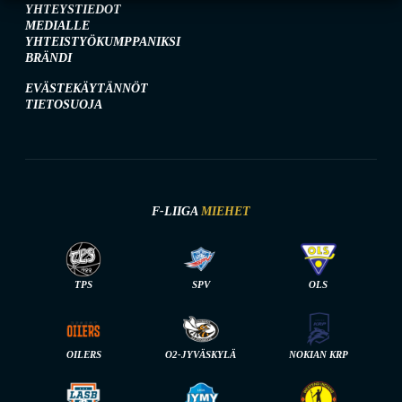
YHTEYSTIEDOT
MEDIALLE
YHTEISTYÖKUMPPANIKSI
BRÄNDI
EVÄSTEKÄYTÄNNÖT
TIETOSUOJA
F-LIIGA
MIEHET
TPS
SPV
OLS
OILERS
O2-JYVÄSKYLÄ
NOKIAN KRP