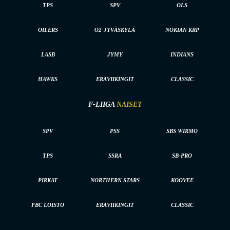
TPS
SPV
OLS
OILERS
O2-JYVÄSKYLÄ
NOKIAN KRP
LASB
JYMY
INDIANS
HAWKS
ERÄVIIKINGIT
CLASSIC
F-LIIGA
NAISET
SPV
PSS
SBS WIRMO
TPS
SSRA
SB-PRO
PIRKAT
NORTHERN STARS
KOOVEE
FBC LOISTO
ERÄVIIKINGIT
CLASSIC