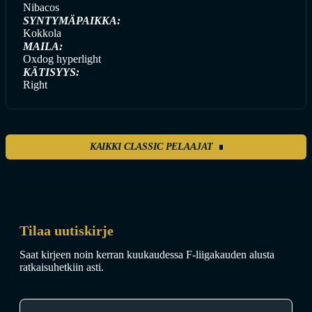
Nibacos
SYNTYMÄPAIKKA:
Kokkola
MAILA:
Oxdog hyperlight
KÄTISYYS:
Right
KAIKKI CLASSIC PELAAJAT
Tilaa uutiskirje
Saat kirjeen noin kerran kuukaudessa F-liigakauden alusta
ratkaisuhetkiin asti.