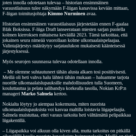
joten innolla odotetaan tulevaa – historian ensimmäinen
varaustilaisuus tulee näkymään F-liigan kanavissa kevään mittaan,
F-liigan toimitusjohtaja
Kimmo Nurminen
avaa.
Historian ensimmäinen varaustilaisuus järjestetään ennen F-gaalaa
Bläk Boksissa. F-liiga Draft lanseerataan miesten sarjan puolella
kolmen kierroksen mittaisena keväällä 2023. Tämä tarkoittaa, että
jokainen seura nimeää vuorollaan kolme ulkomaalaispelaajaa.
Valintajärjestys määräytyy sarjataulukon mukaisesti käänteisessä
järjestyksessä.
Myös seurojen suunnassa tulevaa odotellaan innolla.
– Me olemme suhtautuneet tähän alusta alkaen tosi positiivisesti.
Meillä oli heti vahva halu lähteä tähän mukaan – haluamme tarjota
nuorille ulkomaalaislupauksille mahdollisuuden tulla Suomeen,
kouluttautua ja pelata salibandya korkealla tasolla, Nokian KrP:n
manageri
Marko Salmela
kertoo.
Nokialta löytyy jo aiempaa kokemusta, miten nuorista
ulkomaalaislupauksista voi kasvaa maltilla loistavia liigapelaajia.
Salmela muistuttaa, ettei varaus tarkoita heti välttämättä pelipaikkaa
liigakentillä.
– Liigapaikka voi alkuun olla kiven alla, mutta tarkoitus on pitkällä