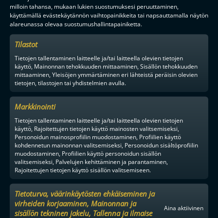
milloin tahansa, mukaan lukien suostumuksesi peruuttaminen,
käyttämällä evästekäytännön vaihtopainikkeita tai napsauttamalla näytön
alareunassa olevaa suostumushallintapainiketta.
Tilastot
Tietojen tallentaminen laitteelle ja/tai laitteella olevien tietojen
käyttö, Mainonnan tehokkuuden mittaaminen, Sisällön tehokkuuden
mittaaminen, Yleisöjen ymmärtäminen eri lähteistä peräisin olevien
tietojen, tilastojen tai yhdistelmien avulla.
Markkinointi
Tietojen tallentaminen laitteelle ja/tai laitteella olevien tietojen
käyttö, Rajoitettujen tietojen käyttö mainosten valitsemiseksi,
Personoidun mainosprofiilin muodostaminen, Profiilien käyttö
kohdennetun mainonnan valitsemiseksi, Personoidun sisältöprofiilin
muodostaminen, Profiilien käyttö personoidun sisällön
valitsemiseksi, Palvelujen kehittäminen ja parantaminen,
Rajoitettujen tietojen käyttö sisällön valitsemiseen.
Tietoturva, väärinkäytösten ehkäiseminen ja
virheiden korjaaminen, Mainonnan ja
Aina aktiivinen
sisällön tekninen jakelu, Tallenna ja ilmaise