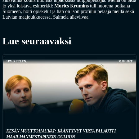
aikavälillä koulia nuorista lupauksista huippupelaajia. Meillä on tästä
jo yksi loistava esimerkki:
Morics Krumins
tuli nuorena poikana
Suomeen, hoiti opiskelut ja hän on ison profiilin pelaaja meillä sekä
Latvian maajoukkueessa, Salmela alleviivaa.
Lue seuraavaksi
1PV SITTEN
MIEHET
KESÄN MUUTTOHAUKAT: KÄÄNTYNYT VIRTA PALAUTTI
MAAILMANMESTARINKIN OULUUN