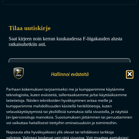
Tilaa uutiskirje
Saat kirjeen noin kerran kuukaudessa F-liigakauden alusta
ratkaisuhetkiin asti.
Hallinnoi evästeitä
Parhaan kokemuksen tarjoamiseksi me ja kumppanimme käytämme
TILAA
teknologioita, kuten evästeitä, tallentaaksemme ja/tai käyttääksemme
laitetietoja. Näiden tekniikoiden hyväksyminen antaa meille ja
kumppanimme mahdollisuuden käsitellä henkilötietoja, kuten
F-LIIGAN
KUMPPANIT
selauskäyttäytymistä tai yksilöllisiä tunnuksia tällä sivustolla, ja näyttää
(ei-)personoituja mainoksia. Suostumuksen jättäminen tai peruuttaminen
voi vaikuttaa haitallisesti tiettyihin ominaisuuksiin ja toimintoihin.
Napsauta alta hyväksyäksesi yllä olevat tai tehdäksesi tarkkoja
valintoja. Valintasi koskevat vain tätä sivustoa. Voit muuttaa asetuksiasi