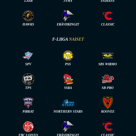
LASB
JYMY
INDIANS
HAWKS
ERÄVIIKINGIT
CLASSIC
F-LIIGA
NAISET
SPV
PSS
SBS WIRMO
TPS
SSRA
SB-PRO
PIRKAT
NORTHERN STARS
KOOVEE
FBC LOISTO
ERÄVIIKINGIT
CLASSIC