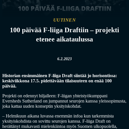
UUTINEN
100 päivää F-liiga Draftiin – projekti
etenee aikataulussa
6.2.2023
Historian ensimmäinen F-liiga Draft siintää jo horisontissa:
keskiviikkona 17.5. pidettävään tilaisuuteen on enää 100
päivää.
Projekti on edennyt hiljalleen: F-liigan yhteistyökumppani
Eversheds Sutherland on jumpannut seurojen kanssa yleissopimusta,
joka kattaa uuden konseptin yksityiskohdat.
– Helmikuun aikana luvassa enemmän infoa kun tarkemmista
yksityiskohdista on sovittu seurojen kanssa. F-liiga Draft on
herättänyt mukavasti mielenkiintoa myös Suomen ulkopuolella,