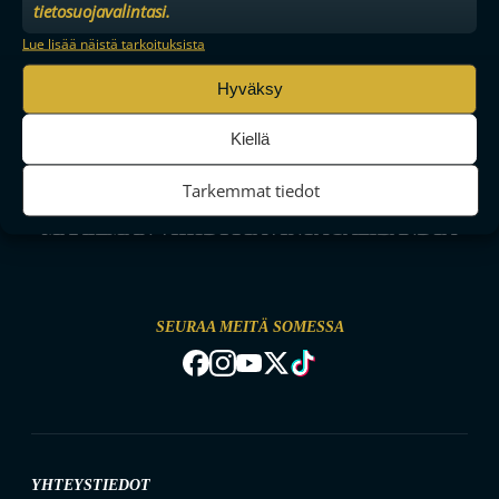
tietosuojavalintasi.
Lue lisää näistä tarkoituksista
Hyväksy
Kiellä
Tarkemmat tiedot
MAAILMAN VIIHDYTTÄVINTÄ SALIBANDYA
SEURAA MEITÄ SOMESSA
YHTEYSTIEDOT