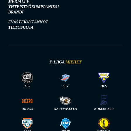
MEDIALLE
YHTEISTYÖKUMPPANIKSI
BRÄNDI
EVÄSTEKÄYTÄNNÖT
TIETOSUOJA
F-LIIGA
MIEHET
TPS
SPV
OLS
OILERS
O2-JYVÄSKYLÄ
NOKIAN KRP