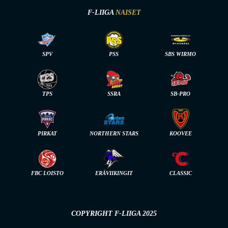
F-LIIGA
NAISET
SPV
PSS
SBS WIRMO
TPS
SSRA
SB-PRO
PIRKAT
NORTHERN STARS
KOOVEE
FBC LOISTO
ERÄVIIKINGIT
CLASSIC
COPYRIGHT F-LIIGA 2025