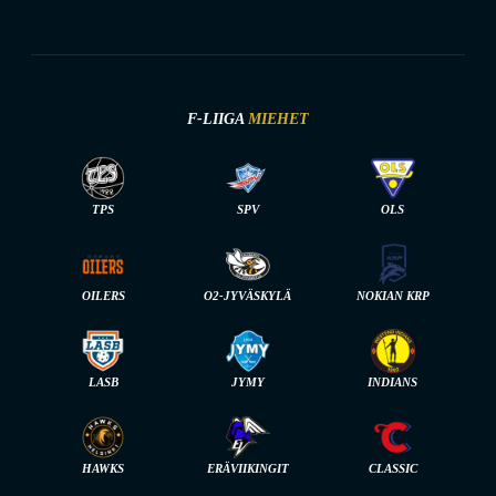
F-LIIGA
MIEHET
TPS
SPV
OLS
OILERS
O2-JYVÄSKYLÄ
NOKIAN KRP
LASB
JYMY
INDIANS
HAWKS
ERÄVIIKINGIT
CLASSIC