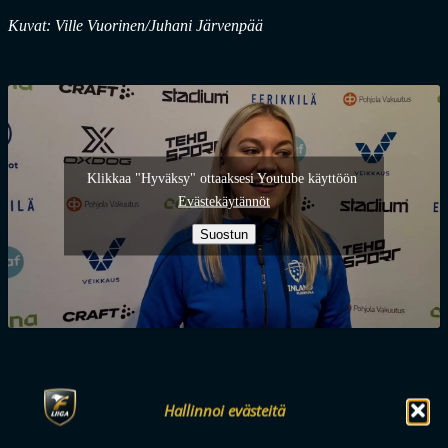
Kuvat: Ville Vuorinen/Juhani Järvenpää
Klikkaa "Hyväksy" ottaaksesi Youtube käyttöön
Evästekäytännöt
Suostun
Lue seuraavaksi
Hallinnoi evästeitä