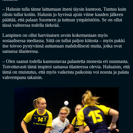
– Halusin tulla tänne laittamaan itseni täysin kuntoon. Tuntuu kuin
olisin tullut kotiin. Halusin jo hyvissä ajoin viime kauden jälkeen
päättää, että palaan Suomeen ja tuttuun ympäristöön. Se on ollut
tässä vaiheessa todella tärkeää.
Lampinen on ollut harvinaisen avoin kokemastaan myös
sosiaalisessa mediassa. Siitä on tullut paljon kiitosta – myös pakki
itse toivoo pystyvänsä auttamaan mahdollisesti muita, jotka ovat
samassa tilanteessa.
– Olen saanut todella kannustavaa palautetta monesta eri suunnasta.
Toivottavasti tämä inspiroi samassa tilanteessa olevia. Haluaisin, että
tämä on muistutus, että myös vaikeista paikoista voi nousta ja palata
vahvempana takaisin.