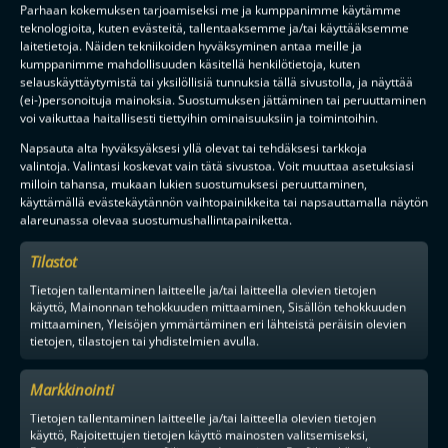
Parhaan kokemuksen tarjoamiseksi me ja kumppanimme käytämme
1PV SITTEN
MIEHET
teknologioita, kuten evästeitä, tallentaaksemme ja/tai käyttääksemme
laitetietoja. Näiden tekniikoiden hyväksyminen antaa meille ja
kumppanimme mahdollisuuden käsitellä henkilötietoja, kuten
selauskäyttäytymistä tai yksilöllisiä tunnuksia tällä sivustolla, ja näyttää
(ei-)personoituja mainoksia. Suostumuksen jättäminen tai peruuttaminen
voi vaikuttaa haitallisesti tiettyihin ominaisuuksiin ja toimintoihin.
Napsauta alta hyväksyäksesi yllä olevat tai tehdäksesi tarkkoja
valintoja. Valintasi koskevat vain tätä sivustoa. Voit muuttaa asetuksiasi
milloin tahansa, mukaan lukien suostumuksesi peruuttaminen,
käyttämällä evästekäytännön vaihtopainikkeita tai napsauttamalla näytön
alareunassa olevaa suostumushallintapainiketta.
FINAALIUUSINTA PORISSA, HUIPPUPELEJÄ ESPOOSSA – F-
LIIGAN PRESEASON TARJOILEE TUHDIN KATTAUKSEN
HUIPPUVIIHDETTÄ
Tilastot
Tietojen tallentaminen laitteelle ja/tai laitteella olevien tietojen
käyttö, Mainonnan tehokkuuden mittaaminen, Sisällön tehokkuuden
mittaaminen, Yleisöjen ymmärtäminen eri lähteistä peräisin olevien
tietojen, tilastojen tai yhdistelmien avulla.
Tilaa uutiskirje
Markkinointi
Saat kirjeen noin kerran kuukaudessa F-liigakauden alusta
ratkaisuhetkiin asti.
Tietojen tallentaminen laitteelle ja/tai laitteella olevien tietojen
käyttö, Rajoitettujen tietojen käyttö mainosten valitsemiseksi,