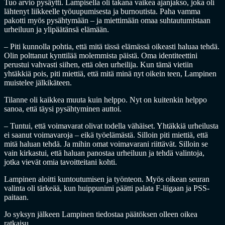
Tuo arvio pysäytti. Lampisella oli takana vaikea ajanjakso, joka oli
lähtenyt liikkeelle työuupumisesta ja burnoutista. Paha vamma
pakotti myös pysähtymään – ja miettimään omaa suhtautumistaan
urheiluun ja ylipäätänsä elämään.
– Piti kunnolla pohtia, että mitä tässä elämässä oikeasti haluaa tehdä.
Olin polttanut kynttilää molemmista päistä. Oma identiteettini
perustui vahvasti siihen, että olen urheilija. Kun tämä vietiin
yhtäkkiä pois, piti miettiä, että mitä minä nyt oikein teen, Lampinen
muistelee jälkikäteen.
Tilanne oli kaikkea muuta kuin helppo. Nyt on kuitenkin helppo
sanoa, että täysi pysähtyminen auttoi.
– Tuntui, että voimavarat olivat todella vähäiset. Yhtäkkiä urheilusta
ei saanut voimavaroja – eikä työelämästä. Silloin piti miettiä, että
mitä haluan tehdä. Ja mihin omat voimavarani riittävät. Silloin se
vain kirkastui, että haluan panostaa urheiluun ja tehdä valintoja,
jotka vievät omia tavoitteitani kohti.
Lampinen aloitti kuntoutumisen ja työnteon. Myös oikean seuran
valinta oli tärkeää, kun huippunimi päätti palata F-liigaan ja PSS-
paitaan.
Jo syksyn jälkeen Lampinen tiedostaa päätöksen olleen oikea
ratkaisu.