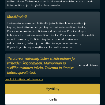
mittaaminen, Yleisöjen ymmärtäminen eri lähteistä peräisin olevien
tietojen, tilastojen tai yhdistelmien avulla.
Markkinointi
Tietojen tallentaminen laitteelle ja/tai laitteella olevien tietojen
käyttö, Rajoitettujen tietojen käyttö mainosten valitsemiseksi,
Personoidun mainosprofiilin muodostaminen, Profiilien käyttö
kohdennetun mainonnan valitsemiseksi, Personoidun sisältöprofiilin
muodostaminen, Profiilien käyttö personoidun sisällön
valitsemiseksi, Palvelujen kehittäminen ja parantaminen,
Rajoitettujen tietojen käyttö sisällön valitsemiseen.
Tietoturva, väärinkäytösten ehkäiseminen ja
virheiden korjaaminen, Mainonnan ja
Aina aktiivinen
sisällön tekninen jakelu, Tallenna ja ilmaise
tietosuojavalintasi.
Lue lisää näistä tarkoituksista
MAAILMAN VIIHDYTTÄVINTÄ SALIBANDYA
Hyväksy
Kiellä
SEURAA MEITÄ SOMESSA