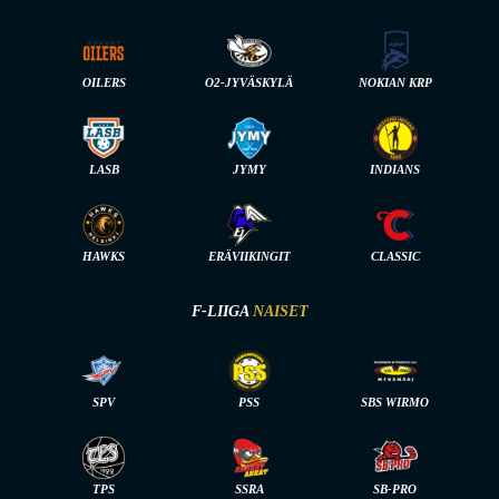
OILERS
O2-JYVÄSKYLÄ
NOKIAN KRP
LASB
JYMY
INDIANS
HAWKS
ERÄVIIKINGIT
CLASSIC
F-LIIGA
NAISET
SPV
PSS
SBS WIRMO
TPS
SSRA
SB-PRO