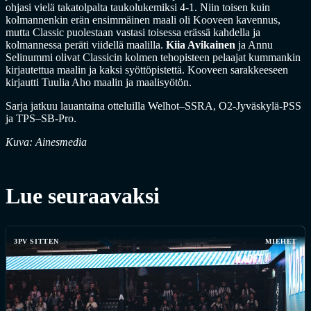
ohjasi vielä takatolpalta taukolukemiksi 4-1. Niin toisen kuin
kolmannenkin erän ensimmäinen maali oli Kooveen kavennus,
mutta Classic puolestaan vastasi toisessa erässä kahdella ja
kolmannessa peräti viidellä maalilla.
Kiia Avikainen
ja Annu
Selinummi olivat Classicin kolmen tehopisteen pelaajat kummankin
kirjautettua maalin ja kaksi syöttöpistettä. Kooveen sarakkeeseen
kirjautti Tuulia Aho maalin ja maalisyötön.
Sarja jatkuu lauantaina otteluilla Welhot–SSRA, O2-Jyväskylä-PSS
ja TPS–SB-Pro.
Kuva: Ainesmedia
Lue seuraavaksi
3PV SITTEN
MIEHET