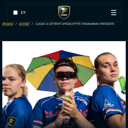
EN
ETUSIVU
UUTISET
CLASSIC EI JÄTTÄNYT EPÄSELVYYTTÄ PIRKANMAAN YKKÖSESTÄ