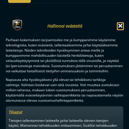
F-LIIGAN
KUMPPANIT
Hallinnoi evästeitä
Parhaan kokemuksen tarjoamiseksi me ja kumppanimme käytämme
teknologioita, kuten evästeitä, tallentaaksemme ja/tai käyttääksemme
laitetietoja. Näiden tekniikoiden hyväksyminen antaa meille ja
kumppanimme mahdollisuuden käsitellä henkilötietoja, kuten
selauskäyttäytymistä tai yksilöllisiä tunnuksia tällä sivustolla, ja näyttää
(ei-)personoituja mainoksia. Suostumuksen jättäminen tai peruuttaminen
voi vaikuttaa haitallisesti tiettyihin ominaisuuksiin ja toimintoihin.
Napsauta alta hyväksyäksesi yllä olevat tai tehdäksesi tarkkoja
valintoja. Valintasi koskevat vain tätä sivustoa. Voit muuttaa asetuksiasi
milloin tahansa, mukaan lukien suostumuksesi peruuttaminen,
käyttämällä evästekäytännön vaihtopainikkeita tai napsauttamalla näytön
alareunassa olevaa suostumushallintapainiketta.
Tilastot
Tietojen tallentaminen laitteelle ja/tai laitteella olevien tietojen
käyttö, Mainonnan tehokkuuden mittaaminen, Sisällön tehokkuuden