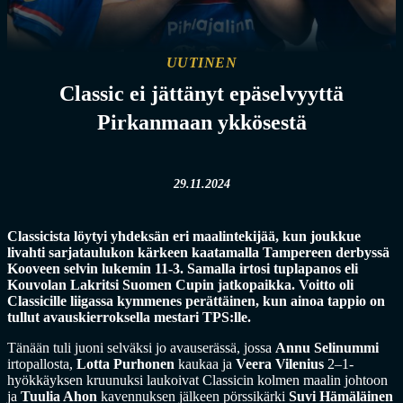
UUTINEN
Classic ei jättänyt epäselvyyttä
Pirkanmaan ykkösestä
29.11.2024
Classicista löytyi yhdeksän eri maalintekijää, kun joukkue
livahti sarjataulukon kärkeen kaatamalla Tampereen derbyssä
Kooveen selvin lukemin 11-3. Samalla irtosi tuplapanos eli
Kouvolan Lakritsi Suomen Cupin jatkopaikka. Voitto oli
Classicille liigassa kymmenes perättäinen, kun ainoa tappio on
tullut avauskierroksella mestari TPS:lle.
Tänään tuli juoni selväksi jo avauserässä, jossa
Annu Selinummi
irtopallosta,
Lotta Purhonen
kaukaa ja
Veera Vilenius
2–1-
hyökkäyksen kruunuksi laukoivat Classicin kolmen maalin johtoon
ja
Tuulia Ahon
kavennuksen jälkeen pörssikärki
Suvi Hämäläinen