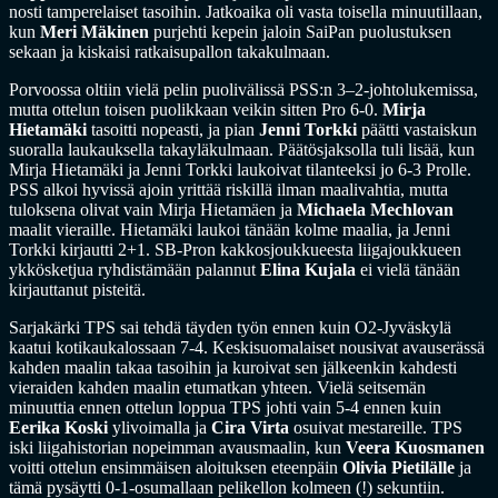
nosti tamperelaiset tasoihin. Jatkoaika oli vasta toisella minuutillaan,
kun
Meri Mäkinen
purjehti kepein jaloin SaiPan puolustuksen
sekaan ja kiskaisi ratkaisupallon takakulmaan.
Porvoossa oltiin vielä pelin puolivälissä PSS:n 3–2-johtolukemissa,
mutta ottelun toisen puolikkaan veikin sitten Pro 6-0.
Mirja
Hietamäki
tasoitti nopeasti, ja pian
Jenni Torkki
päätti vastaiskun
suoralla laukauksella takayläkulmaan. Päätösjaksolla tuli lisää, kun
Mirja Hietamäki ja Jenni Torkki laukoivat tilanteeksi jo 6-3 Prolle.
PSS alkoi hyvissä ajoin yrittää riskillä ilman maalivahtia, mutta
tuloksena olivat vain Mirja Hietamäen ja
Michaela Mechlovan
maalit vieraille. Hietamäki laukoi tänään kolme maalia, ja Jenni
Torkki kirjautti 2+1. SB-Pron kakkosjoukkueesta liigajoukkueen
ykkösketjua ryhdistämään palannut
Elina Kujala
ei vielä tänään
kirjauttanut pisteitä.
Sarjakärki TPS sai tehdä täyden työn ennen kuin O2-Jyväskylä
kaatui kotikaukalossaan 7-4. Keskisuomalaiset nousivat avauserässä
kahden maalin takaa tasoihin ja kuroivat sen jälkeenkin kahdesti
vieraiden kahden maalin etumatkan yhteen. Vielä seitsemän
minuuttia ennen ottelun loppua TPS johti vain 5-4 ennen kuin
Eerika Koski
ylivoimalla ja
Cira Virta
osuivat mestareille. TPS
iski liigahistorian nopeimman avausmaalin, kun
Veera Kuosmanen
voitti ottelun ensimmäisen aloituksen eteenpäin
Olivia Pietilälle
ja
tämä pysäytti 0-1-osumallaan pelikellon kolmeen (!) sekuntiin.