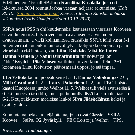
Edellinen ennätys oli SB-Pron
Karoliina Kujalalla
, joka oli
lokakuussa 2004 osunut Josbaa vastaan neljässä sekunnissa. (
Edit
30.10.:
Samoin oli onnistunut
Kooveen Jemina Ruostila neljässä
sekunnissa EräViikinkejä vastaan 13.12.2020
)
SSRA nousi PSS:n ohi kuudenneksi kaataessaan vieraissa Kooveen
selvin lukemin 8-1. Koovee kuittasi avauserässä vieraiden
avausosuman, ja vielä kolmannessa erässäkin SSRA johti vasta 3-1.
Sitten vieraat kuitenkin rankoivat tylysti kotijoukkueen oman pään
virheistä ja riskinotosta, kun
Liinu Koivisto
,
Viivi Kettunen
,
Hanna Nıemelä
ja
Sanni Uimarihuhta
runnoivat pallon
lähietäisyydeltä
Piia Vilosen
vartioimaan verkkoon. Tehot 2+1
koonneen Liinu Koiviston päätösmaali upposi jo etäämpää.
Ulla Valtola
kahmi pörssilukemat 3+1,
Emma Vähäkangas
2+1,
Milla Granlund
1+2 ja
Laura Pakarinen
1+2, kun FBC Loisto
kaatoi Kuopiossa jumbo Welhot 11-5. Welhot tuli vielä avauserässä
0–2-tilanteesta tasoihin, mutta pelin puolivälissä Loisto johti taas jo
6-2. Kotijoukkueen maaleista laukoi
Silva Jääskeläinen
kaksi ja
syötti yhden.
Sunnuntaina pelataan neljä ottelua, jotka ovat Classic – SSRA,
Koovee – SaiPa, O2-Jyväskylä – FBC Loisto ja Welhot – TPS.
Kuva: Juha Hautakangas