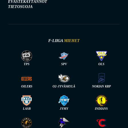
EVÄSTEKÄYTÄNNÖT
TIETOSUOJA
F-LIIGA
MIEHET
TPS
SPV
OLS
OILERS
O2-JYVÄSKYLÄ
NOKIAN KRP
LASB
JYMY
INDIANS