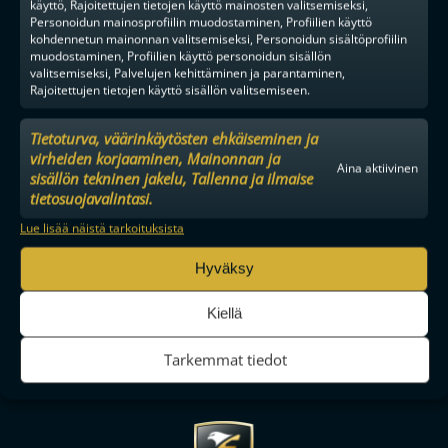
käyttö, Rajoitettujen tietojen käyttö mainosten valitsemiseksi,
Personoidun mainosprofiilin muodostaminen, Profiilien käyttö
kohdennetun mainonnan valitsemiseksi, Personoidun sisältöprofiilin
muodostaminen, Profiilien käyttö personoidun sisällön
valitsemiseksi, Palvelujen kehittäminen ja parantaminen,
Rajoitettujen tietojen käyttö sisällön valitsemiseen.
Tietoturva, väärinkäytösten ehkäiseminen ja
virheiden korjaaminen, Mainonnan ja
Aina aktiivinen
sisällön tekninen jakelu, Tallenna ja ilmaise
tietosuojavalintasi.
Lue lisää näistä tarkoituksista
Hyväksy
Kiellä
Tarkemmat tiedot