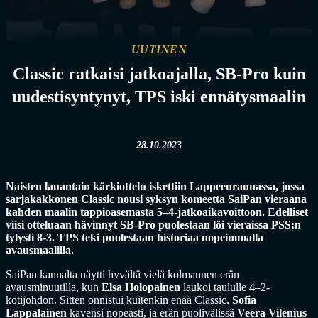
UUTINEN
Classic ratkaisi jatkoajalla, SB-Pro kuin
uudestisyntynyt, TPS iski ennätysmaalin
28.10.2023
Naisten lauantain kärkiottelu iskettiin Lappeenrannassa, jossa
sarjakakkonen Classic nousi syksyn komeetta SaiPan vieraana
kahden maalin tappioasemasta 5–4-jatkoaikavoittoon. Edelliset
viisi otteluaan hävinnyt SB-Pro puolestaan löi vieraissa PSS:n
tylysti 8-3. TPS teki puolestaan historiaa nopeimmalla
avausmaalilla.
SaiPan kannalta näytti hyvältä vielä kolmannen erän
avausminuutilla, kun
Elsa Holopainen
laukoi taululle 4–2-
kotijohdon. Sitten onnistui kuitenkin enää Classic.
Sofia
Lappalainen
kavensi nopeasti, ja erän puolivälissä
Veera Vilenius