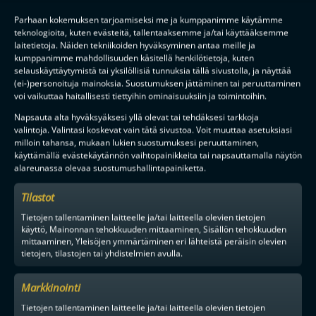
Tilaa uutiskirje
Parhaan kokemuksen tarjoamiseksi me ja kumppanimme käytämme
teknologioita, kuten evästeitä, tallentaaksemme ja/tai käyttääksemme
Saat kirjeen noin kerran kuukaudessa F-liigakauden alusta
laitetietoja. Näiden tekniikoiden hyväksyminen antaa meille ja
ratkaisuhetkiin asti.
kumppanimme mahdollisuuden käsitellä henkilötietoja, kuten
selauskäyttäytymistä tai yksilöllisiä tunnuksia tällä sivustolla, ja näyttää
(ei-)personoituja mainoksia. Suostumuksen jättäminen tai peruuttaminen
voi vaikuttaa haitallisesti tiettyihin ominaisuuksiin ja toimintoihin.
Napsauta alta hyväksyäksesi yllä olevat tai tehdäksesi tarkkoja
valintoja. Valintasi koskevat vain tätä sivustoa. Voit muuttaa asetuksiasi
milloin tahansa, mukaan lukien suostumuksesi peruuttaminen,
TILAA
käyttämällä evästekäytännön vaihtopainikkeita tai napsauttamalla näytön
alareunassa olevaa suostumushallintapainiketta.
Tilastot
F-LIIGAN
KUMPPANIT
Tietojen tallentaminen laitteelle ja/tai laitteella olevien tietojen
käyttö, Mainonnan tehokkuuden mittaaminen, Sisällön tehokkuuden
mittaaminen, Yleisöjen ymmärtäminen eri lähteistä peräisin olevien
tietojen, tilastojen tai yhdistelmien avulla.
Markkinointi
Tietojen tallentaminen laitteelle ja/tai laitteella olevien tietojen