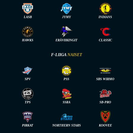
LASB
JYMY
INDIANS
HAWKS
ERÄVIIKINGIT
CLASSIC
F-LIIGA
NAISET
SPV
PSS
SBS WIRMO
TPS
SSRA
SB-PRO
PIRKAT
NORTHERN STARS
KOOVEE