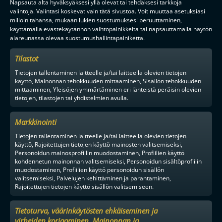
Napsauta alta hyväksyäksesi yllä olevat tai tehdäksesi tarkkoja
valintoja. Valintasi koskevat vain tätä sivustoa. Voit muuttaa asetuksiasi
milloin tahansa, mukaan lukien suostumuksesi peruuttaminen,
käyttämällä evästekäytännön vaihtopainikkeita tai napsauttamalla näytön
alareunassa olevaa suostumushallintapainiketta.
Tilastot
Tietojen tallentaminen laitteelle ja/tai laitteella olevien tietojen
käyttö, Mainonnan tehokkuuden mittaaminen, Sisällön tehokkuuden
mittaaminen, Yleisöjen ymmärtäminen eri lähteistä peräisin olevien
tietojen, tilastojen tai yhdistelmien avulla.
Markkinointi
Tietojen tallentaminen laitteelle ja/tai laitteella olevien tietojen
käyttö, Rajoitettujen tietojen käyttö mainosten valitsemiseksi,
Personoidun mainosprofiilin muodostaminen, Profiilien käyttö
kohdennetun mainonnan valitsemiseksi, Personoidun sisältöprofiilin
muodostaminen, Profiilien käyttö personoidun sisällön
valitsemiseksi, Palvelujen kehittäminen ja parantaminen,
Rajoitettujen tietojen käyttö sisällön valitsemiseen.
Tietoturva, väärinkäytösten ehkäiseminen ja
virheiden korjaaminen, Mainonnan ja