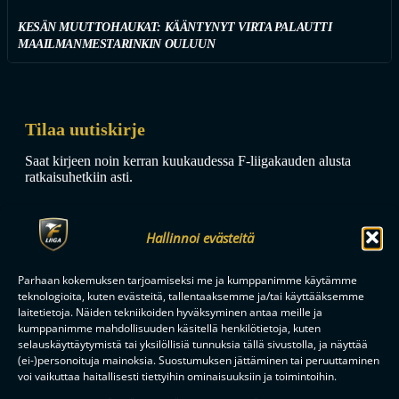
KESÄN MUUTTOHAUKAT: KÄÄNTYNYT VIRTA PALAUTTI
MAAILMANMESTARINKIN OULUUN
Tilaa uutiskirje
Saat kirjeen noin kerran kuukaudessa F-liigakauden alusta
ratkaisuhetkiin asti.
Hallinnoi evästeitä
Parhaan kokemuksen tarjoamiseksi me ja kumppanimme käytämme
teknologioita, kuten evästeitä, tallentaaksemme ja/tai käyttääksemme
TILAA
laitetietoja. Näiden tekniikoiden hyväksyminen antaa meille ja
kumppanimme mahdollisuuden käsitellä henkilötietoja, kuten
selauskäyttäytymistä tai yksilöllisiä tunnuksia tällä sivustolla, ja näyttää
(ei-)personoituja mainoksia. Suostumuksen jättäminen tai peruuttaminen
F-LIIGAN
KUMPPANIT
voi vaikuttaa haitallisesti tiettyihin ominaisuuksiin ja toimintoihin.