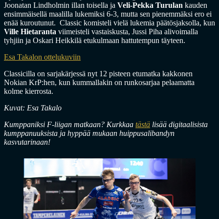
Joonatan Lindholmin illan toisella ja
Veli-Pekka Turulan
kauden
ensimmäisellä maalilla lukemiksi 6-3, mutta sen pienemmäksi ero ei
enää kuroutunut. Classic komisteli vielä lukemia päätösjaksolla, kun
Ville Hietaranta
viimeisteli vastaiskusta, Jussi Piha alivoimalla
tyhjiin ja Oskari Heikkilä etukulmaan hattutempun täyteen.
Esa Takalon ottelukuviin
Classicilla on sarjakärjessä nyt 12 pisteen etumatka kakkonen
Nokian KrP:hen, kun kummallakin on runkosarjaa pelaamatta
kolme kierrosta.
Kuvat: Esa Takalo
Kumppaniksi F-liigan matkaan? Kurkkaa
tästä
lisää digitaalisista
kumppanuuksista ja hyppää mukaan huippusalibandyn
kasvutarinaan!