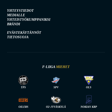
YHTEYSTIEDOT
MEDIALLE
YHTEISTYÖKUMPPANIKSI
BRÄNDI
EVÄSTEKÄYTÄNNÖT
TIETOSUOJA
F-LIIGA
MIEHET
TPS
SPV
OLS
OILERS
O2-JYVÄSKYLÄ
NOKIAN KRP