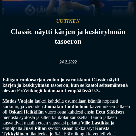
UUTINEN
Classic näytti kärjen ja keskiryhmän
tasoeron
24.2.2022
F-liigan runkosarjan voiton jo varmistanut Classic näytti
kärjen ja keskiryhmän tasoeron, kun se kaatoi seitsemäntenä
olevan EräViikingit kotonaan Lempäälässä 9-3.
Matias Vaajala
laukoi kahdella osumallaan isännät nopeasti
karkuun, ja vieraiden
Joonatan Lindholmin
kavennuksen jälkeen
oli
Oskari Heikkilän
vuoro osua kahdesti ensin
Eetu Sikkisen
hienosta syötöstä ja sitten kaukolaukauksella. Tauon jälkeen
kasvattivat maalin eteen vapaaksi pelattu
Ville Lastikka
ja
etutolpalta
Jussi Pihan
syötön sisään tökkäissyt
Konsta
Tykkyläinen
tilanteeksi jo 6-1. EräViikingit kaventeli vielä