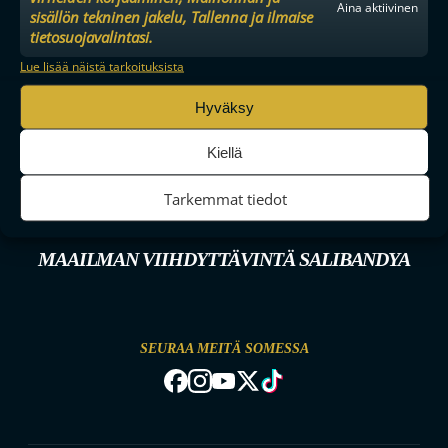
Aina aktiivinen
sisällön tekninen jakelu, Tallenna ja ilmaise
tietosuojavalintasi.
Lue lisää näistä tarkoituksista
Hyväksy
Kiellä
Tarkemmat tiedot
MAAILMAN VIIHDYTTÄVINTÄ SALIBANDYA
SEURAA MEITÄ SOMESSA