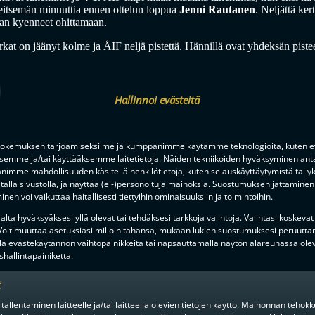
eitsemän minuuttia ennen ottelun loppua
Jenni Rautanen
. Neljättä ker
an kyenneet ohittamaan.
rkat on jäänyt kolme ja ÅIF neljä pistettä. Hännillä ovat yhdeksän piste
Hallinnoi evästeitä
okemuksen tarjoamiseksi me ja kumppanimme käytämme teknologioita, kuten ev
ksemme ja/tai käyttääksemme laitetietoja. Näiden tekniikoiden hyväksyminen ant
imme mahdollisuuden käsitellä henkilötietoja, kuten selauskäyttäytymistä tai yks
tällä sivustolla, ja näyttää (ei-)personoituja mainoksia. Suostumuksen jättäminen 
nen voi vaikuttaa haitallisesti tiettyihin ominaisuuksiin ja toimintoihin.
lta hyväksyäksesi yllä olevat tai tehdäksesi tarkkoja valintoja. Valintasi koskevat
MIEHET
1KK SITTEN
 Voit muuttaa asetuksiasi milloin tahansa, mukaan lukien suostumuksesi peruutta
lä evästekäytännön vaihtopainikkeita tai napsauttamalla näytön alareunassa ole
hallintapainiketta.
t
 tallentaminen laitteelle ja/tai laitteella olevien tietojen käyttö, Mainonnan teho
KESÄN KOVIMMAT HANKINNAT?