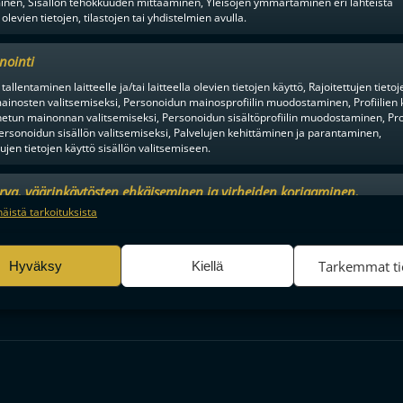
inen, Sisällön tehokkuuden mittaaminen, Yleisöjen ymmärtäminen eri lähteistä
Ä SEUROJEN JULKAISTUJA
 olevien tietojen, tilastojen tai yhdistelmien avulla.
NTEITA
FBC LOISTOLLE RUOTSALAISV
nointi
tallentaminen laitteelle ja/tai laitteella olevien tietojen käyttö, Rajoitettujen tietoj
ainosten valitsemiseksi, Personoidun mainosprofiilin muodostaminen, Profiilien 
tun mainonnan valitsemiseksi, Personoidun sisältöprofiilin muodostaminen, Prof
ersonoidun sisällön valitsemiseksi, Palvelujen kehittäminen ja parantaminen,
tujen tietojen käyttö sisällön valitsemiseen.
urva, väärinkäytösten ehkäiseminen ja virheiden korjaaminen,
en alusta ratkaisuhetkiin asti.
an ja sisällön tekninen jakelu, Tallenna ja ilmaise
Aina a
näistä tarkoituksista
ojavalintasi.
Tarkemmat ti
Hyväksy
Kiellä