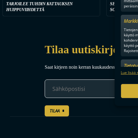
mittaam
TARJOILEE TUHDIN KATTAUKSEN
SEURAA TÄST
peräisin
HUIPPUVIIHDETTÄ
SOPIMUSTILA
Markki
Tietojen 
käyttö m
kohdenne
käyttö p
Tilaa uutiskirje
Rajoitet
Tietot
Saat kirjeen noin kerran kuukaudessa F-liigakaud
Mainonn
Lue lisää 
tietosu
TILAA