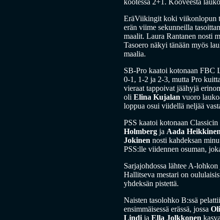
kootessa 2+1. Kooveesta lauk
EräViikingit koki viikonlopun 
erän viime sekunneilla tasoitt
maalit. Laura Rantanen nosti m
Tasoero näkyi tänään myös lauka
maalia.
SB-Pro kaatoi kotonaan FBC Loi
0-1, 1-2 ja 2-3, mutta Pro kuit
vieraat tappoivat jäähyjä erino
oli
Elina Kujalan
vuoro laukoa 
loppua osui viidellä neljää vas
PSS kaatoi kotonaan Classicin 5
Holmberg
ja
Aada Heikkine
Jokinen
nosti kahdeksan minuu
PSS:lle viidennen osuman, joka
Sarjajohdossa lähtee A-lohkon
Hallitseva mestari on oululais
yhdeksän pistettä.
Naisten tasolohko B:ssä pelatti
ensimmäisessä erässä, jossa
Ol
Lindi
ja
Ella Jolkkonen
kasvat