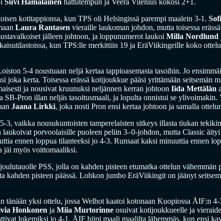
oi
Suvi Hämäläinen
hattutempun ja Veera Vilenius kokosi 2+1.
toisen kotitappionsa, kun TPS oli Helsingissä parempi maalein 3-1.
Sof
amaan
Laura Rantasen
vieraille laukoman johdon, mutta toisessa erässä 
ustavalkoiset jälleen johtoon, ja loppunumerot laukoi
Milla Nordlund
isutilastoissa, kun TPS:lle merkittiin 19 ja EräViikingeille koko ottelu
ston 5-4 noustuaan neljä kertaa tappioasemasta tasoihin. Jo ensimmäise
tasi joka kerta. Toisessa erässä kotijoukkue pääsi yrittämään seitsemän m
maisesti ja nousivat kruunuksi neljännen kerran johtoon
Iida Mettälän
a
SB-Pron illan neljäs tasoitusmaali, ja lopulta onnistui se ylivoimakin. 
taan
Jaana Lirkki
, joka nosti Pron ensi kertaa johtoon ja samalla ottelu
-3, vaikka nousukuntoisten tamperelaisten sitkeys illasta tiukan tekiki
n
laukoivat porvoolaisille puoleen peliin 3–0-johdon, mutta Classic äityi
ttia ennen loppua tilanteeksi jo 4-3. Runsaat kaksi minuuttia ennen l
 jäi myös voittomaaliksi.
 joulutauolle PSS, jolla on kahden pisteen etumatka ottelun vähemmä
ista kahden pisteen päässä. Lohkon jumbo EräViikingit on jäänyt seitsem
in tänään yksi ottelu, jossa Welhot kaatoi kotonaan Kuopiossa ÅIF:n 4-3
ivia Honkonen
ja
Miia Murtorinne
osuivat kotijoukkueelle ja vierai
tivat lukemiksi jo 4-1. ÅIF hiipi maali maalilta lähemmäs, kun ensi kav