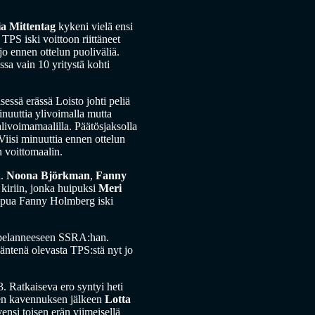
ia Mittentag
kykeni vielä ensi
TPS iski voittoon riittäneet
jo ennen ottelun puoliväliä.
ssa vain 10 yritystä kohti
ssä erässä Loisto johti peliä
inuuttia ylivoimalla mutta
livoimamaalilla. Päätösjaksolla
Viisi minuuttia ennen ottelun
n voittomaalin.
n.
Noona Björkman
,
Fanny
 kiriin, jonka huipuksi
Meri
oppua Fanny Holmberg iski
n pelanneeseen SSRA:han.
äntenä olevasta TPS:stä nyt jo
. Ratkaiseva ero syntyi heti
den kavennuksen jälkeen
Lotta
ensi toisen erän viimeisellä