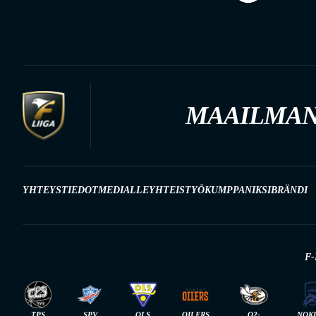
MAAILMAN
YHTEYSTIEDOT
MEDIALLE
YHTEISTYÖKUMPPANIKSI
BRÄNDI
F-
TPS
SPV
OLS
OILERS
O2-
NOK