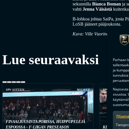
sekunnilla
Bianca Boman
ja s
vahti
Jenna Väisästä
kuitenka
B-lohkoa johtaa SaiPa, josta Pi
LoSB jääneet pääjoukosta.
Kuva: Ville Vuorinen
Lue seuraavaksi
Parhaan k
tallentaa
ja kumppan
tunnuksia 
peruuttami
Napsauta a
3PV SITTEN
MIEHET
4PV SITTEN
sivustoa.
käyttämäl
suostumus
Tilasto
FINAALIUUSINTA PORISSA, HUIPPUPELEJÄ
Tietojen
ESPOOSSA – F-LIIGAN PRESEASON
KETKÄ OVAT 