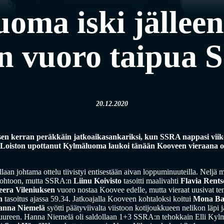
oma iski jälleen
 vuoro taipua 
20.12.2020
isen kerran peräkkäin jatkoaikasankariksi, kun SSRA nappasi viik
C Loiston upottanut Kylmäluoma laukoi tänään Kooveen vieraana ou
an johtama ottelu tiivistyi entisestään aivan loppuminuuteilla. Neljä
johtoon, mutta SSRA:n
Liinu Koivisto
tasoitti maalivahti
Flavia Rents
eera Vileniuksen
vuoro nostaa Koovee edelle, mutta vieraat uusivat t
n
tasoitus ajassa 59.34. Jatkoajalla Kooveen kohtaloksi koitui
Mona Ba
anna Niemelä
syötti päätyviivalta viistoon kotijoukkueen nelikon läpi 
n juureen. Hanna Niemelä oli saldollaan 1+3 SSRA:n tehokkain Elli Kyl