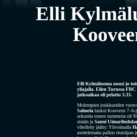
Elli Kylmälu
Kooveen
Elli Kylmäluoma nousi jo to
yliajalla. Eilen Turussa FB
jatkoaikaa oli pelattu 3.33.
Molempien joukkueiden vuorolla
Salmela
laukoi Kooveen 7–6-
sekuntia ennen summeria oli
V
sisään ja
Sanni Uimarihuhda
vihelletty jäähy: Ylivoimalla
H
asettelematta pallon etutolpa