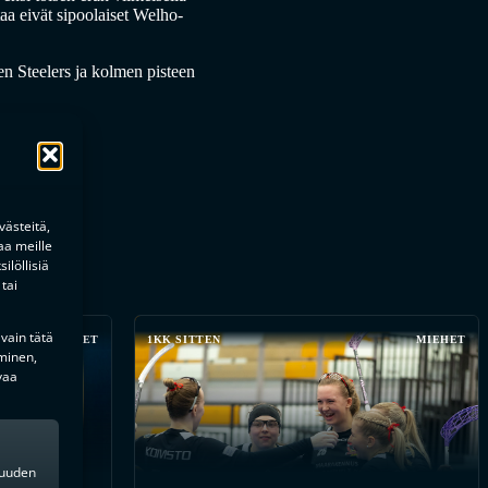
taa eivät sipoolaiset Welho-
en Steelers ja kolmen pisteen
ästeitä,
aa meille
ilöllisiä
tai
 vain tätä
MIEHET
1KK SITTEN
MIEHET
minen,
vaa
kkuuden