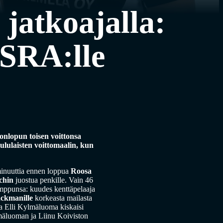
 jatkoajalla:
SSRA:lle
onlopun toisen voittonsa
lulaisten voittomaalin, kun
 minuuttia ennen loppua
Roosa
chin
juostua penkille. Vain 46
emppunsa: kuudes kenttäpelaaja
ckmanille
korkeasta mailasta
ja Elli Kylmäluoma kiskaisi
mäluoman ja Liinu Koiviston