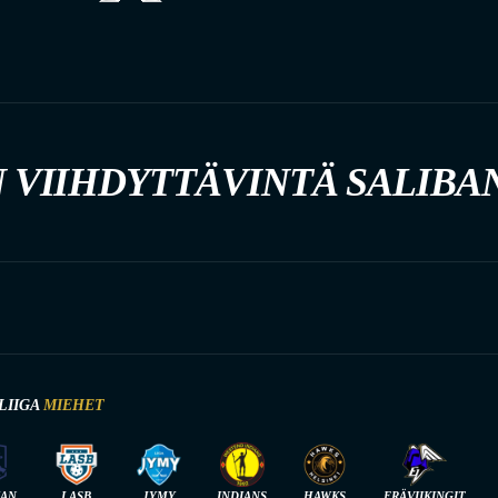
 VIIHDYTTÄVINTÄ SALIBA
LIIGA
MIEHET
IAN
LASB
JYMY
INDIANS
HAWKS
ERÄVIIKINGIT