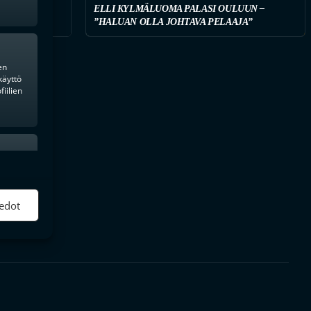
ELLI KYLMÄLUOMA PALASI OULUUN –
AHVISTUS
”HALUAN OLLA JOHTAVA PELAAJA”
en
käyttö
iilien
ktiivinen
edot