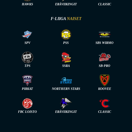
HAWKS
ERÄVIIKINGIT
CLASSIC
F-LIIGA
NAISET
SPV
PSS
SBS WIRMO
TPS
SSRA
SB-PRO
PIRKAT
NORTHERN STARS
KOOVEE
FBC LOISTO
ERÄVIIKINGIT
CLASSIC