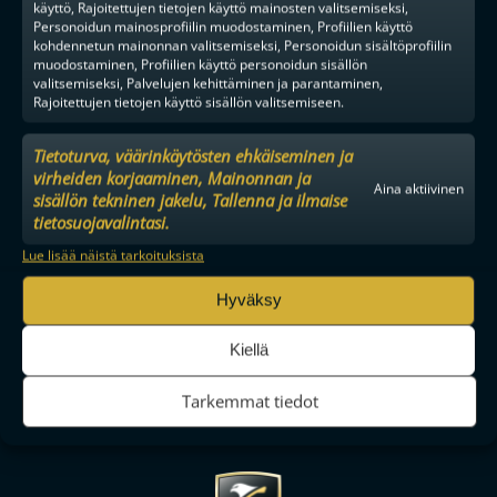
käyttö, Rajoitettujen tietojen käyttö mainosten valitsemiseksi,
Personoidun mainosprofiilin muodostaminen, Profiilien käyttö
kohdennetun mainonnan valitsemiseksi, Personoidun sisältöprofiilin
muodostaminen, Profiilien käyttö personoidun sisällön
valitsemiseksi, Palvelujen kehittäminen ja parantaminen,
Rajoitettujen tietojen käyttö sisällön valitsemiseen.
Tietoturva, väärinkäytösten ehkäiseminen ja
virheiden korjaaminen, Mainonnan ja
Aina aktiivinen
sisällön tekninen jakelu, Tallenna ja ilmaise
tietosuojavalintasi.
Lue lisää näistä tarkoituksista
Hyväksy
Kiellä
Tarkemmat tiedot