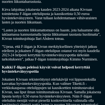
nuorten liikuntaharrastusta.
Kirva lahjoittaa jokaisesta kauden 2023-2024 aikana Kivraan
toimitetusta F-liigan ottelulipusta ja kausikortista 0,50 euroa
hyväntekeväisyyteen. Varat tullaan kohdentamaan vähävaraisten
lasten ja nuorten liikuntaan.
“Lasten ja nuorten liikkumattomuus on haaste, jota haluamme olla
taklaamassa kannustamalla lapsia liikkumaan taustasta huolimatta”,
Kivran toimitusjohtaja Ilari Abdeen toteaa.
”Upeaa, että F-liigan ja Kivran merkityksellinen yhteistyö jatkuu
edelleen ja jokainen F-liigan ottelulipun ostanut voi myös kaudella
2023-24 helposti kerryttää hyväntekeväisyyspottia tärkeään
tarkoitukseen”, jatkaa F-liigan toimitusjohtaja Kimmo Nurminen.
Kaikki F-liigan peleissä käyvät voivat helposti kerryttää
hyväntekeväisyyspottia
Jokainen Kivraan rekisteröitynyt ottelukävijä voi lippuostoksilla
kasvattaa hyväntekeväisyyspottia. Kun valitsee Tiketti.fi -
verkkokaupassa ottelulippujen tai kausikorttien toimitustavaksi
Kivran, saa liput ilman toimitusmaksua Kivraan. Samalla jokaisesta
lipusta kertyy 0,50 euroa hyväntekeväisyyteen. Näin F-liigan
otteluihin menijät voivat pienellä konkreettisella valinnalla olla
keräämässä yhteistä pottia lasten ja nuorten liikunnan tukemiseksi.