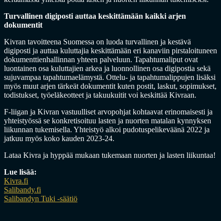
Turvallinen digiposti auttaa keskittämään kaikki arjen
dokumentit
Kivran tavoitteena Suomessa on luoda turvallinen ja kestävä
digiposti ja auttaa kuluttajia keskittämään eri kanaviin pirstaloituneen
dokumenttienhallinnan yhteen palveluun. Tapahtumaliput ovat
luontainen osa kuluttajien arkea ja luonnollinen osa digipostia sekä
sujuvampaa tapahtumaelämystä. Ottelu- ja tapahtumalippujen lisäksi
myös muut arjen tärkeät dokumentit kuten postit, laskut, sopimukset,
todistukset, työeläkeotteet ja takuukuitit voi keskittää Kivraan.
F-liigan ja Kivran vastuulliset arvopohjat kohtaavat erinomaisesti ja
yhteistyössä se konkretisoituu lasten ja nuorten matalan kynnyksen
liikunnan tukemisella. Yhteistyö alkoi pudotuspelikeväänä 2022 ja
jatkuu myös koko kauden 2023-24.
Lataa Kivra ja hyppää mukaan tukemaan nuorten ja lasten liikuntaa!
Lue lisää:
Kivra.fi
Salibandy.fi
Salibandyn Tuki -säätiö