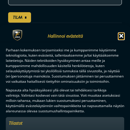
TILAA
Hallinnoi evästeitä
F-LIIGAN
KUMPPANIT
Parhaan kokemuksen tarjoamiseksi me ja kumppanimme käytämme
teknologioita, kuten evästeitä, tallentaaksemme ja/tai käyttääksemme
laitetietoja. Näiden tekniikoiden hyväksyminen antaa meille ja
kumppanimme mahdollisuuden käsitellä henkilötietoja, kuten
selauskäyttäytymistä tai yksilöllisiä tunnuksia tällä sivustolla, ja näyttää
(ei-)personoituja mainoksia. Suostumuksen jättäminen tai peruuttaminen
voi vaikuttaa haitallisesti tiettyihin ominaisuuksiin ja toimintoihin.
Napsauta alta hyväksyäksesi yllä olevat tai tehdäksesi tarkkoja
valintoja. Valintasi koskevat vain tätä sivustoa. Voit muuttaa asetuksiasi
milloin tahansa, mukaan lukien suostumuksesi peruuttaminen,
käyttämällä evästekäytännön vaihtopainikkeita tai napsauttamalla näytön
alareunassa olevaa suostumushallintapainiketta.
Tilastot