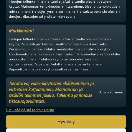
Tietojen tallentaminen laitteelle ja/tai laitteella olevien tietojen
käyttö, Mainonnan tehokkuuden mittaaminen, Sisällön tehokkuuden
mittaaminen, Yleisöjen ymmärtäminen eri lähteistä peräisin olevien
tietojen, tilastojen tai yhdistelmien avulla.
Markkinointi
Tietojen tallentaminen laitteelle ja/tai laitteella olevien tietojen
käyttö, Rajoitettujen tietojen käyttö mainosten valitsemiseksi,
Personoidun mainosprofiilin muodostaminen, Profiilien käyttö
kohdennetun mainonnan valitsemiseksi, Personoidun sisältöprofiilin
muodostaminen, Profiilien käyttö personoidun sisällön
valitsemiseksi, Palvelujen kehittäminen ja parantaminen,
Rajoitettujen tietojen käyttö sisällön valitsemiseen.
Tietoturva, väärinkäytösten ehkäiseminen ja
virheiden korjaaminen, Mainonnan ja
Aina aktiivinen
sisällön tekninen jakelu, Tallenna ja ilmaise
tietosuojavalintasi.
Lue lisää näistä tarkoituksista
Hyväksy
MAAILMAN VIIHDYTTÄVINTÄ SALIBANDYA