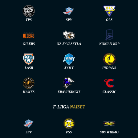
TPS
SPV
OLS
OILERS
O2-JYVÄSKYLÄ
NOKIAN KRP
LASB
JYMY
INDIANS
HAWKS
ERÄVIIKINGIT
CLASSIC
F-LIIGA
NAISET
SPV
PSS
SBS WIRMO