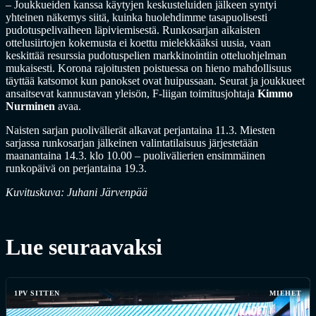
– Joukkueiden kanssa käytyjen keskusteluiden jälkeen syntyi
yhteinen näkemys siitä, kuinka huolehdimme tasapuolisesti
pudotuspelivaiheen läpiviemisestä. Runkosarjan aikaisten
ottelusiirtojen kokemusta ei koettu mielekkääksi uusia, vaan
keskittää resurssia pudotuspelien markkinointiin otteluohjelman
mukaisesti. Korona rajoitusten poistuessa on hieno mahdollisuus
täyttää katsomot kun panokset ovat huipussaan. Seurat ja joukkueet
ansaitsevat kannustavan yleisön, F-liigan toimitusjohtaja
Kimmo
Nurminen
avaa.
Naisten sarjan puolivälierät alkavat perjantaina 11.3. Miesten
sarjassa runkosarjan jälkeinen valintatilaisuus järjestetään
maanantaina 14.3. klo 10.00 – puolivälierien ensimmäinen
runkopäivä on perjantaina 19.3.
Kuvituskuva: Juhani Järvenpää
Lue seuraavaksi
1PV SITTEN
MIEHET