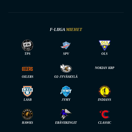
F-LIIGA
MIEHET
TPS
SPV
OLS
NOKIAN KRP
OILERS
O2-JYVÄSKYLÄ
LASB
JYMY
INDIANS
HAWKS
ERÄVIIKINGIT
CLASSIC