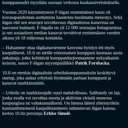
kumppanuudet myydään suoraan verkossa kuukausiveloituksella.
Vuonna 2020 käynnistyneen F-liigan ensimmäinen kausi oli
koronapandemian asettamista haasteista huolimatta menestys. Sekä
liigan että sen seurojen tavoittavuus digitaalisissa kanavissa on
kasvanut huimasti. F-liigalla on yli 12 000 seuraajaa Instagramissa,
ja sen sosiaalisen median kanavat tavoittivat ensimmäisen vuoden
aikana yli 18 miljoonaa kontaktia.
– Haluamme ottaa digikanaviemme kasvusta hyödyn irti myös
kaupallisesti. 10.fi on meille erinomainen kumppani luomaan uusia
ratkaisuja, jotka kehittävät kumppanitarjoomaamme nykyaikaisin
keinoin, sanoo F-liigan myyntipäällikkö
Patrik Forsbacka
.
10.fi on etenkin digitaalisiin urheilukumppanuuksiin keskittyvä
startup, joka auttaa yrityksiä löytämään parhaat kumppanit ja
kanavat markkinointiin.
– Urheilu on markkinoijalle suuri mahdollisuus. Salibandy on laji,
jonka avulla voi tavoittaa nuorta ja aktiivista yleisöä monessa
kaupungissa tai valtakunnallisesti. On hienoa lähteä yhteistyöhön
kunnianhimoisesti kaupallistamiseen suhtautuvan liigan kanssa,
kertoo 10.fin perustaja
Erkko Simsiö
.