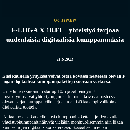
UUTINEN
F-LIIGA X 10.FI – yhteistyö tarjoaa
uudenlaisia digitaalisia kumppanuuksia
11.6.2021
Ensi kaudella yritykset voivat ostaa kovassa nosteessa olevan F-
liigan digitaalisia kumppanipaketteja suoraan verkossa.
Urheilumarkkinoinnin startup 10.fi ja salibandyn F-
liiga käynnistävät yhteistyön, jonka tiimoilta kovassa nosteessa
olevan sarjan kumppaneille tarjotaan entistä laajempi valikoima
digitaalisia tuotteita.
F-liiga tuo ensi kaudelle uusia kumppanipaketteja, joiden avulla
yhteistyökumppanit näkyvät vieläkin monipuolisemmin niin liigan
kuin seurojen digitaalisissa kanavissa. Sosiaalisen median