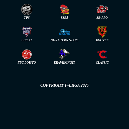
TPS
SSRA
SB-PRO
PIRKAT
NORTHERN STARS
KOOVEE
FBC LOISTO
ERÄVIIKINGIT
CLASSIC
COPYRIGHT F-LIIGA 2025