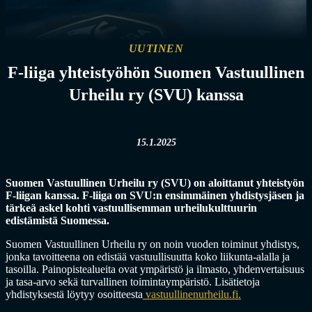
UUTINEN
F-liiga yhteistyöhön Suomen Vastuullinen
Urheilu ry (SVU) kanssa
15.1.2025
Suomen Vastuullinen Urheilu ry (SVU) on aloittanut yhteistyön
F-liigan kanssa. F-liiga on SVU:n ensimmäinen yhdistysjäsen ja
tärkeä askel kohti vastuullisemman urheilukulttuurin
edistämistä Suomessa.
S
uomen Vastuullinen
U
rheilu ry
on noin vuoden toiminut yhdistys,
jonka tavoitteena
on edistää vastuullisuutta
koko liikunta-alalla ja
tasoilla
.
P
ainopistealueita ovat ympäristö ja ilmasto, yhdenvertaisuus
ja tasa-arvo sekä turvallinen toimintaympäristö.
Lisätietoja
yhdistyksestä
löytyy
o
soitteesta
vastuullinenurheilu.fi
.