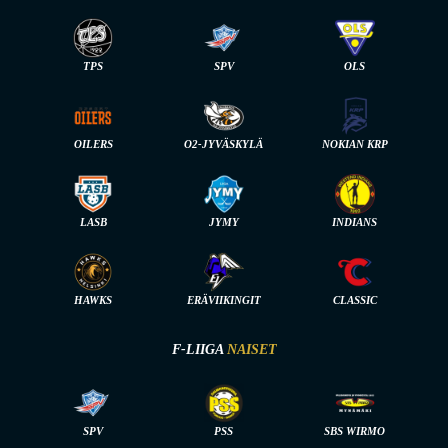
TPS
SPV
OLS
OILERS
O2-JYVÄSKYLÄ
NOKIAN KRP
LASB
JYMY
INDIANS
HAWKS
ERÄVIIKINGIT
CLASSIC
F-LIIGA
NAISET
SPV
PSS
SBS WIRMO