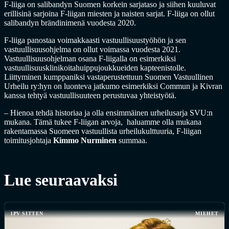
F-liiga on salibandyn Suomen korkein sarjataso ja siihen kuuluvat
erillisinä sarjoina F-liigan miesten ja naisten sarjat. F-liiga on ollut
salibandyn brändinimenä vuodesta 2020.
F-liiga panostaa voimakkaasti vastuullisuustyöhön ja sen
vastuullisuusohjelma on ollut voimassa vuodesta 2021.
Vastuullisuusohjelman osana F-liigalla on esimerkiksi
vastuullisuusklinikoitahuippujoukkueiden kapteenistolle.
Liittyminen kumppaniksi vastaperustettuun Suomen Vastuullinen
Urheilu ry:hyn on luonteva jatkumo esimerkiksi Commun ja Kivran
kanssa tehtyä vastuullisuuteen perustuvaa yhteistyötä.
– Hienoa tehdä historiaa ja olla ensimmäinen urheilusarja SVU:n
mukana. Tämä tukee F-liigan arvoja, haluamme olla mukana
rakentamassa Suomeen vastuullista urheilukulttuuria, F-liigan
toimitusjohtaja
Kimmo Nurminen
summaa.
Lue seuraavaksi
1PV SITTEN
MIEHET