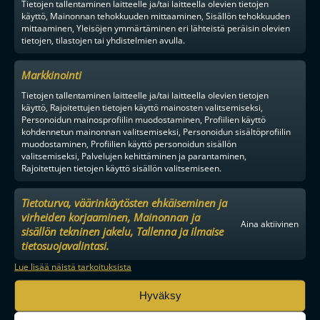
Tietojen tallentaminen laitteelle ja/tai laitteella olevien tietojen
käyttö, Mainonnan tehokkuuden mittaaminen, Sisällön tehokkuuden
mittaaminen, Yleisöjen ymmärtäminen eri lähteistä peräisin olevien
tietojen, tilastojen tai yhdistelmien avulla.
Markkinointi
Tietojen tallentaminen laitteelle ja/tai laitteella olevien tietojen
käyttö, Rajoitettujen tietojen käyttö mainosten valitsemiseksi,
Personoidun mainosprofiilin muodostaminen, Profiilien käyttö
kohdennetun mainonnan valitsemiseksi, Personoidun sisältöprofiilin
muodostaminen, Profiilien käyttö personoidun sisällön
valitsemiseksi, Palvelujen kehittäminen ja parantaminen,
Rajoitettujen tietojen käyttö sisällön valitsemiseen.
Tietoturva, väärinkäytösten ehkäiseminen ja
virheiden korjaaminen, Mainonnan ja
Aina aktiivinen
sisällön tekninen jakelu, Tallenna ja ilmaise
tietosuojavalintasi.
Lue lisää näistä tarkoituksista
Hyväksy
MAAILMAN VIIHDYTTÄVINTÄ SALIBANDYA