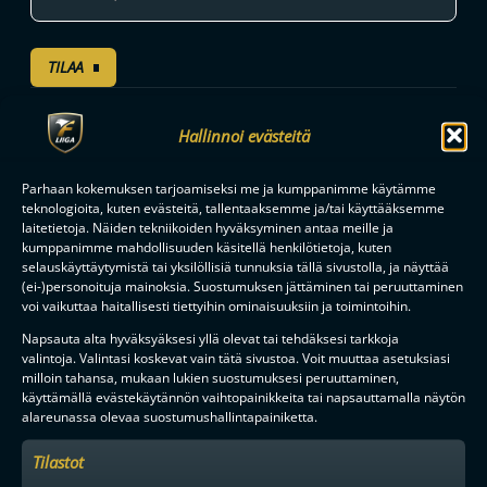
TILAA
Hallinnoi evästeitä
F-LIIGAN
KUMPPANIT
Parhaan kokemuksen tarjoamiseksi me ja kumppanimme käytämme
teknologioita, kuten evästeitä, tallentaaksemme ja/tai käyttääksemme
laitetietoja. Näiden tekniikoiden hyväksyminen antaa meille ja
kumppanimme mahdollisuuden käsitellä henkilötietoja, kuten
selauskäyttäytymistä tai yksilöllisiä tunnuksia tällä sivustolla, ja näyttää
(ei-)personoituja mainoksia. Suostumuksen jättäminen tai peruuttaminen
voi vaikuttaa haitallisesti tiettyihin ominaisuuksiin ja toimintoihin.
Napsauta alta hyväksyäksesi yllä olevat tai tehdäksesi tarkkoja
valintoja. Valintasi koskevat vain tätä sivustoa. Voit muuttaa asetuksiasi
milloin tahansa, mukaan lukien suostumuksesi peruuttaminen,
käyttämällä evästekäytännön vaihtopainikkeita tai napsauttamalla näytön
alareunassa olevaa suostumushallintapainiketta.
Tilastot