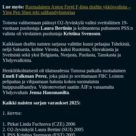
Lue myös:
Ruotsalainen Anton Frejd F-liiga draftin ykkösvalinta –
Ying Pen Shen teki salibandyhistoriaa
Toisena valitsemaan päässyt O2-Jyväskylä valitsi sveitsiläisen 19-
vuotiaan puolustaja
Laura Bertinin
ja kolmantena puhuneen PSS:n
valinta oli virolainen puolustaja
Kristina Svensson
.
Kaikkiaan draftin naisten sarjassa valittiin kuusi pelaajaa Tshekistä,
neljä Saksasta, kolme Virosta, kaksi Ruotsista, Slovakiasta ja
Sveitsistä sekä yksi Belgiasta, Norjasta, Puolasta, Tanskasta ja
Yhdysvalloista.
Henkilökohtaisesti oli tilaisuudessa Turussa paikalla ruotsalainen
Emeli Falkman Perez
, joka pääsi jo sovittamaan FBC Loiston
pelipaitaa ja vihjaamaan halusta kokea suomalaista
huippusalibandya. Videoterveiset saatiin ÅIF:n varaamalta
Yhdysvaltain
Jenna Hausmanilta
.
Kaikki naisten sarjan varaukset 2025:
1. kierros:
1. Pirkat Linda Fuchsova (CZE) 2006
2. O2-Jyväskylä Laura Bertini (SUI) 2005
3. PSS Kristina Svensson (EST) 2005