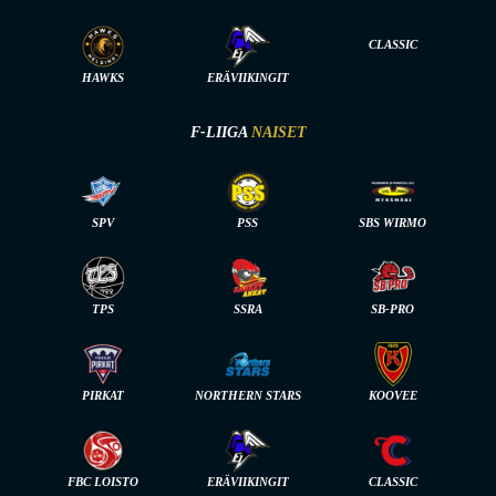
CLASSIC
HAWKS
ERÄVIIKINGIT
F-LIIGA
NAISET
SPV
PSS
SBS WIRMO
TPS
SSRA
SB-PRO
PIRKAT
NORTHERN STARS
KOOVEE
FBC LOISTO
ERÄVIIKINGIT
CLASSIC