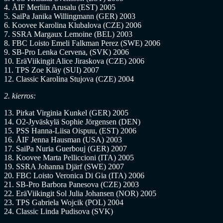
4. ÅIF Merliin Arusalu (EST) 2005
5. SaiPa Janika Willingmann (GER) 2003
6. Koovee Karolina Klubalova (CZE) 2006
7. SSRA Margaux Lemoine (BEL) 2003
8. FBC Loisto Emeli Falkman Perez (SWE) 2006
9. SB-Pro Lenka Cervena, (SVK) 2006
10. EräViikingit Alice Jiraskova (CZE) 2006
11. TPS Zoe Kläy (SUI) 2007
12. Classic Karolina Stujova (CZE) 2004
2. kierros:
13. Pirkat Virginia Kunkel (GER) 2005
14. O2-Jyväskylä Sophie Jörgensen (DEN)
15. PSS Hanna-Liisa Oispuu, (EST) 2006
16. ÅIF Jenna Hausman (USA) 2003
17. SaiPa Nuria Guerbouj (GER) 2007
18. Koovee Marta Pelliccioni (ITA) 2005
19. SSRA Johanna Djärf (SWE) 2007
20. FBC Loisto Veronica Di Gia (ITA) 2006
21. SB-Pro Barbora Panesova (CZE) 2003
22. EräViikingit Sol Julia Johansen (NOR) 2005
23. TPS Gabriela Wojcik (POL) 2004
24. Classic Linda Pudisova (SVK)