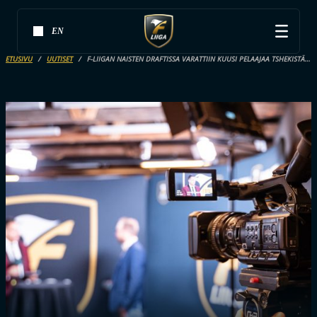
EN
ETUSIVU
UUTISET
F-LIIGAN NAISTEN DRAFTISSA VARATTIIN KUUSI PELAAJAA TSHEKISTÄ – YKKÖSNIMENÄ TÄNÄ VUONNA LINDA FUCHSOVA