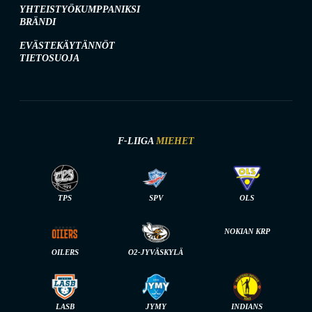
YHTEISTYÖKUMPPANIKSI
BRÄNDI
EVÄSTEKÄYTÄNNÖT
TIETOSUOJA
F-LIIGA
MIEHET
TPS
SPV
OLS
NOKIAN KRP
OILERS
O2-JYVÄSKYLÄ
LASB
JYMY
INDIANS