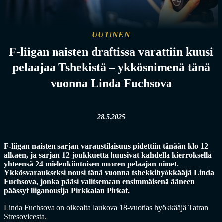
UUTINEN
F-liigan naisten draftissa varattiin kuusi
pelaajaa Tshekistä – ykkösnimenä tänä
vuonna Linda Fuchsova
28.5.2025
F-liigan naisten sarjan varaustilaisuus pidettiin tänään klo 12
alkaen, ja sarjan 12 joukkuetta huusivat kahdella kierroksella
yhteensä 24 mielenkiintoisen nuoren pelaajan nimet.
Ykkösvaraukseksi nousi tänä vuonna tshekkihyökkääjä Linda
Fuchsova, jonka pääsi valitsemaan ensimmäisenä ääneen
päässyt liiganousija Pirkkalan Pirkat.
Linda Fuchsova on oikealta laukova 18-vuotias hyökkääjä Tatran
Stresovicesta.