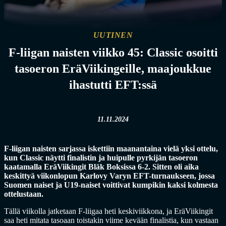
UUTINEN
F-liigan naisten viikko 45: Classic osoitti
tasoeron EräViikingeille, maajoukkue
ihastutti EFT:ssä
11.11.2024
F-liigan naisten sarjassa iskettiin maanantaina vielä yksi ottelu,
kun Classic näytti finalistin ja huipulle pyrkijän tasoeron
kaatamalla EräViikingit Bläk Boksissa 6-2. Sitten oli aika
keskittyä viikonlopun Karlovy Varyn EFT-turnaukseen, jossa
Suomen naiset ja U19-naiset voittivat kumpikin kaksi kolmesta
ottelustaan.
Tällä viikolla jatketaan F-liigaa heti keskiviikkona, ja EräViikingit
saa heti mitata tasoaan toistakin viime kevään finalistia, kun vastaan