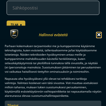
TILAA
Hallinnoi evästeitä
F-LIIGAN
KUMPPANIT
Parhaan kokemuksen tarjoamiseksi me ja kumppanimme käytämme
teknologioita, kuten evästeitä, tallentaaksemme ja/tai käyttääksemme
laitetietoja. Näiden tekniikoiden hyväksyminen antaa meille ja
kumppanimme mahdollisuuden käsitellä henkilötietoja, kuten
selauskäyttäytymistä tai yksilöllisiä tunnuksia tällä sivustolla, ja näyttää
(ei-)personoituja mainoksia. Suostumuksen jättäminen tai peruuttaminen
voi vaikuttaa haitallisesti tiettyihin ominaisuuksiin ja toimintoihin.
Napsauta alta hyväksyäksesi yllä olevat tai tehdäksesi tarkkoja
valintoja. Valintasi koskevat vain tätä sivustoa. Voit muuttaa asetuksiasi
milloin tahansa, mukaan lukien suostumuksesi peruuttaminen,
käyttämällä evästekäytännön vaihtopainikkeita tai napsauttamalla näytön
alareunassa olevaa suostumushallintapainiketta.
Tilastot