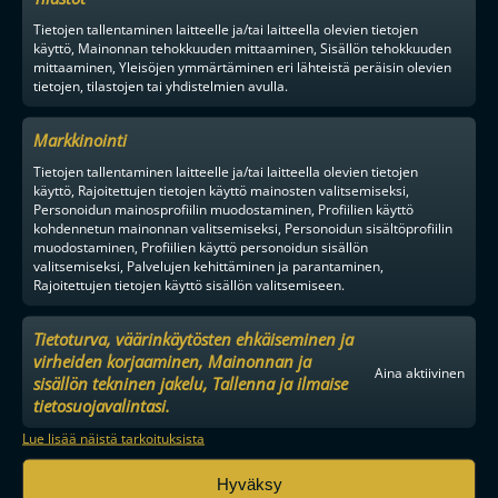
Tietojen tallentaminen laitteelle ja/tai laitteella olevien tietojen
käyttö, Mainonnan tehokkuuden mittaaminen, Sisällön tehokkuuden
mittaaminen, Yleisöjen ymmärtäminen eri lähteistä peräisin olevien
tietojen, tilastojen tai yhdistelmien avulla.
Markkinointi
Tietojen tallentaminen laitteelle ja/tai laitteella olevien tietojen
käyttö, Rajoitettujen tietojen käyttö mainosten valitsemiseksi,
Personoidun mainosprofiilin muodostaminen, Profiilien käyttö
kohdennetun mainonnan valitsemiseksi, Personoidun sisältöprofiilin
muodostaminen, Profiilien käyttö personoidun sisällön
valitsemiseksi, Palvelujen kehittäminen ja parantaminen,
Rajoitettujen tietojen käyttö sisällön valitsemiseen.
Tietoturva, väärinkäytösten ehkäiseminen ja
virheiden korjaaminen, Mainonnan ja
Aina aktiivinen
sisällön tekninen jakelu, Tallenna ja ilmaise
tietosuojavalintasi.
Lue lisää näistä tarkoituksista
Hyväksy