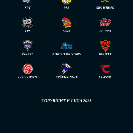
SPV
PSS
SBS WIRMO
TPS
SSRA
SB-PRO
PIRKAT
NORTHERN STARS
KOOVEE
FBC LOISTO
ERÄVIIKINGIT
CLASSIC
COPYRIGHT F-LIIGA 2025