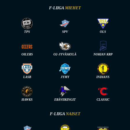
F-LIIGA
MIEHET
TPS
SPV
OLS
OILERS
O2-JYVÄSKYLÄ
NOKIAN KRP
LASB
JYMY
INDIANS
HAWKS
ERÄVIIKINGIT
CLASSIC
F-LIIGA
NAISET