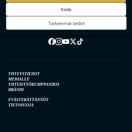
MAAILMAN VIIHDYTTÄVINTÄ SALIBANDYA
Kiellä
Tarkemmat tiedot
SEURAA MEITÄ SOMESSA
YHTEYSTIEDOT
MEDIALLE
YHTEISTYÖKUMPPANIKSI
BRÄNDI
EVÄSTEKÄYTÄNNÖT
TIETOSUOJA