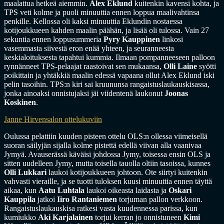
maalattua hetkeä aiemmin.
Alex Eklund
kuitenkin kavensi kohta, ja
TPS veti kolme ja puoli minuuttia ennen loppua maalivahtinsa
penkille. Kellossa oli kaksi minuuttia Eklundin nostaessa
kotijoukkueen kahden maalin päähän, ja lisää oli tulossa. Vain 27
sekuntia ennen loppusummeria
Pyry Kauppinen
linkosi
vasemmasta siivestä eron enää yhteen, ja seuranneesta
keskialoituksesta tapahtui kummia. Ilmaan pompanneeseen palloon
rynnänneet TPS-pelaajat raastoivat sen mukaansa,
Olli Laine
syötti
poikittain ja yhtäkkiä maalin edessä vapaana ollut Alex Eklund iski
pelin tasoihin. TPS:n kiri sai kruununsa rangaistuslaukauskisassa,
jonka ainoaksi onnistujaksi jäi viidentenä laukonut
Joonas
Koskinen
.
Janne Hirvensalon ottelukuviin
Oulussa pelattiin kuuden pisteen ottelu OLS:n ollessa viimeisellä
suoran säilyjän sijalla kolme pistettä edellä viivan alla vaanivaa
Jymyä. Avauserässä käväisi johdossa Jymy, toisessa ensin OLS ja
sitten uudelleen Jymy, mutta toisella tauolla oltiin tasoissa, kunnes
Olli Lukkari
laukoi kotijoukkueen johtoon. Ote siirtyi kuitenkin
vahvasti vieraille, ja se tuotti tuloksen kuusi minuuttia ennen täyttä
aikaa, kun
Aatu Luhtala
laukoi oikeasta laidasta ja
Oskari
Kauppila
jatkoi
Iiro Rantaniemen
torjuman pallon verkkoon.
Rangaistuslaukauskisa ratkesi vasta kuudennessa parissa, kun
kumiukko
Aki Karjalainen
torjui kerran jo onnistuneen
Kimi