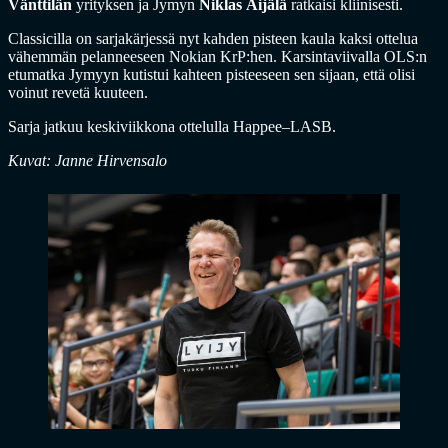
Vänttilän
yrityksen ja Jymyn
Niklas Äijälä
ratkaisi kliinisesti.
Classicilla on sarjakärjessä nyt kahden pisteen kaula kaksi ottelua
vähemmän pelanneeseen Nokian KrP:hen. Karsintaviivalla OLS:n
etumatka Jymyyn kutistui kahteen pisteeseen sen sijaan, että olisi
voinut revetä kuuteen.
Sarja jatkuu keskiviikkona ottelulla Happee–LASB.
Kuvat: Janne Hirvensalo