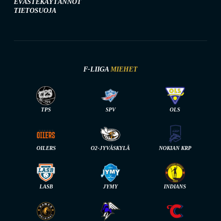
EVÄSTEKÄYTÄNNÖT
TIETOSUOJA
F-LIIGA
MIEHET
TPS
SPV
OLS
OILERS
O2-JYVÄSKYLÄ
NOKIAN KRP
LASB
JYMY
INDIANS