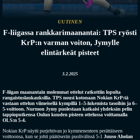
UUTINEN
F-liigassa rankkarimaanantai: TPS ryösti
KrP:n varman voiton, Jymylle
elintärkeät pisteet
3.2.2025
F-liigan maanantain molemmat ottelut ratkottiin lopulta
rangaistuslaukauksilla. TPS nousi kotonaan Nokian KrP:tä
vastaan ottelun viimeisellä kympillä 1–5-lukemista tasoihin ja 6–
5-voittoon. Nurmon Jymy puolestaan katkaisi yhdeksän pelin
tappioputkensa Oulun kuuden pisteen ottelussa voittamalla
OLS:n 5-4.
Nokian KrP näytti purjehtivan jo kymmenenteen perättäiseen
voittoonsa, kun se johti päätöserän puolivälissä 5-1
Juuso Aholan