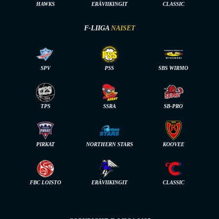
HAWKS
ERÄVIIKINGIT
CLASSIC
F-LIIGA
NAISET
SPV
PSS
SBS WIRMO
TPS
SSRA
SB-PRO
PIRKAT
NORTHERN STARS
KOOVEE
FBC LOISTO
ERÄVIIKINGIT
CLASSIC