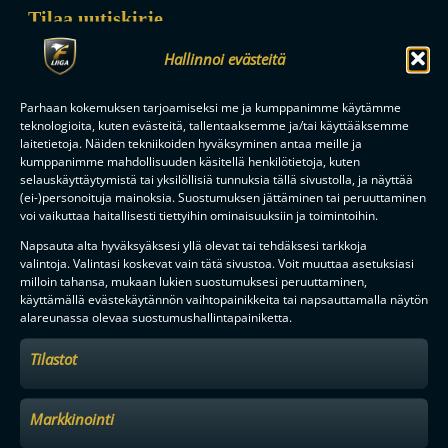
Tilaa uutiskirje
Saat kirjeen noin kerran kuukaudessa F-liigakauden alusta
Hallinnoi evästeitä
ratkaisuhetkiin asti.
Parhaan kokemuksen tarjoamiseksi me ja kumppanimme käytämme
teknologioita, kuten evästeitä, tallentaaksemme ja/tai käyttääksemme
laitetietoja. Näiden tekniikoiden hyväksyminen antaa meille ja
kumppanimme mahdollisuuden käsitellä henkilötietoja, kuten
selauskäyttäytymistä tai yksilöllisiä tunnuksia tällä sivustolla, ja näyttää
(ei-)personoituja mainoksia. Suostumuksen jättäminen tai peruuttaminen
voi vaikuttaa haitallisesti tiettyihin ominaisuuksiin ja toimintoihin.
TILAA
Napsauta alta hyväksyäksesi yllä olevat tai tehdäksesi tarkkoja
valintoja. Valintasi koskevat vain tätä sivustoa. Voit muuttaa asetuksiasi
milloin tahansa, mukaan lukien suostumuksesi peruuttaminen,
F-LIIGAN
KUMPPANIT
käyttämällä evästekäytännön vaihtopainikkeita tai napsauttamalla näytön
alareunassa olevaa suostumushallintapainiketta.
Tilastot
Markkinointi