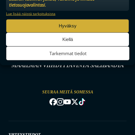
tietosuojavalintasi.
Lue lisää näistä tarkoituksista
Hyväksy
Kiellä
Tarkemmat tiedot
MAAILMAN VIIHDYTTÄVINTÄ SALIBANDYA
SEURAA MEITÄ SOMESSA
YHTEYSTIEDOT