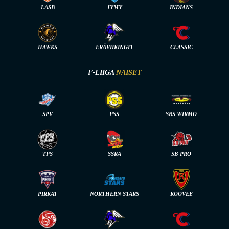
LASB
JYMY
INDIANS
HAWKS
ERÄVIIKINGIT
CLASSIC
F-LIIGA
NAISET
SPV
PSS
SBS WIRMO
TPS
SSRA
SB-PRO
PIRKAT
NORTHERN STARS
KOOVEE