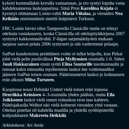
kykeni kummallakin kerralla vastaamaan, ja ero syntyi lopulta vasta
kahdeksannessa laukojaparissa. Siinä Pron
Karoliina Kujala
ei
kyennyt ohittamaan Loisto-vahti
Maria Viitalaa
, ja vieraiden
Nea
Keihään
onnistuminen sinetöi lisäpisteen Turkuun.
FBC Loisto hävisi eilen Tampereella Classicille mutta on tehnyt
ottelusta vastalauseen, koska Classicilla oli ottelupöytäkirjassa 2007
syntynyt kakkosmaalivahti. F-liigan sarjamääräysten mukaan
sarjassa saavat pelata 2006 syntyneet ja sitä vanhemmat pelaajat.
SaiPan kuudestoista perättäinen voitto ei tullut helpolla, kun Pirkat
johti vielä pelin puolivälissä
Pinja Myllymäen
osumalla 1-0. Sitten
Juuli Hakkarainen
ensin syötti
Elina Suutarille
tasoitusmaalin ja
runsaat kaksi minuuttia myöhemmin laukoi itse voittomaaliksi
jääneen SaiPan toisen osuman. Päätösnumerot laukoi jo kolmannen
erän alkuun
Miisa Turunen
.
Kuopiossa nousi Helsinki United vielä toisen erän lopussa
Henriikka Keinäsen
4–3-osumalla yhden päähän, mutta
Ella
Jolkkonen
laukoi vielä ennen erätaukoa eron taas kahteen.
Päätösjaksolla Welhot iski vielä kolmesti vieraiden yhtä vastaan.
Ottelun pistehai oli kahdella maalilla ja yhdellä syöttöpisteellä
kotijoukkueen
Makreeta Heikkilä
.
Arkistokuva: Ari Arola