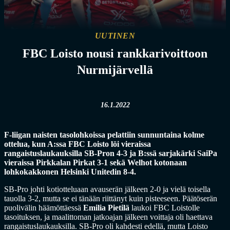
UUTINEN
FBC Loisto nousi rankkarivoittoon
Nurmijärvellä
16.1.2022
F-liigan naisten tasolohkoissa pelattiin sunnuntaina kolme
ottelua, kun A:ssa FBC Loisto löi vieraissa
rangaistuslaukauksilla SB-Pron 4-3 ja B:ssä sarjakärki SaiPa
vieraissa Pirkkalan Pirkat 3-1 sekä Welhot kotonaan
lohkokakkonen Helsinki Unitedin 8-4.
SB-Pro johti kotiotteluaan avauserän jälkeen 2-0 ja vielä toisella
tauolla 3-2, mutta se ei tänään riittänyt kuin pisteeseen. Päätöserän
puolivälin häämöttäessä
Emilia Pietilä
laukoi FBC Loistolle
tasoituksen, ja maalittoman jatkoajan jälkeen voittaja oli haettava
rangaistuslaukauksilla. SB-Pro oli kahdesti edellä, mutta Loisto