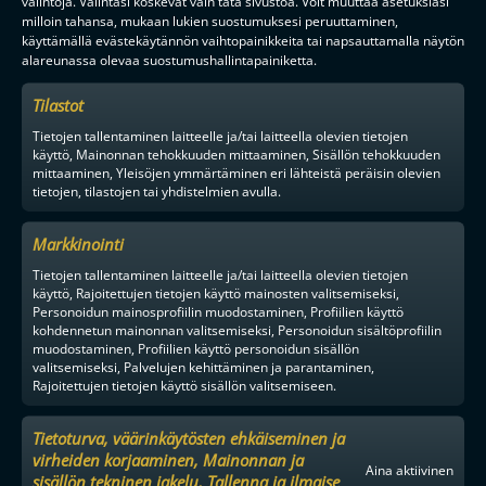
valintoja. Valintasi koskevat vain tätä sivustoa. Voit muuttaa asetuksiasi
milloin tahansa, mukaan lukien suostumuksesi peruuttaminen,
käyttämällä evästekäytännön vaihtopainikkeita tai napsauttamalla näytön
alareunassa olevaa suostumushallintapainiketta.
Tilastot
Tietojen tallentaminen laitteelle ja/tai laitteella olevien tietojen
käyttö, Mainonnan tehokkuuden mittaaminen, Sisällön tehokkuuden
mittaaminen, Yleisöjen ymmärtäminen eri lähteistä peräisin olevien
tietojen, tilastojen tai yhdistelmien avulla.
Markkinointi
Tietojen tallentaminen laitteelle ja/tai laitteella olevien tietojen
käyttö, Rajoitettujen tietojen käyttö mainosten valitsemiseksi,
Personoidun mainosprofiilin muodostaminen, Profiilien käyttö
kohdennetun mainonnan valitsemiseksi, Personoidun sisältöprofiilin
muodostaminen, Profiilien käyttö personoidun sisällön
valitsemiseksi, Palvelujen kehittäminen ja parantaminen,
Rajoitettujen tietojen käyttö sisällön valitsemiseen.
Tietoturva, väärinkäytösten ehkäiseminen ja
virheiden korjaaminen, Mainonnan ja
Aina aktiivinen
sisällön tekninen jakelu, Tallenna ja ilmaise