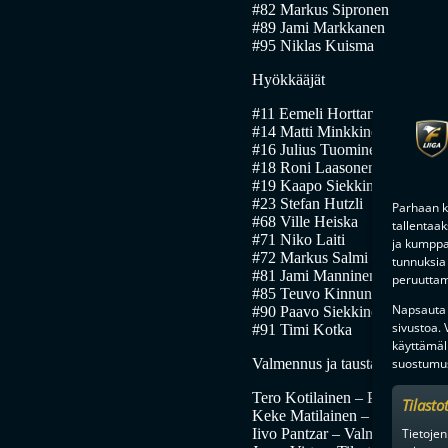
#82 Markus Sipronen
#89 Jami Markkanen
#95 Niklas Kuisma
Hyökkääjät
#11 Eemeli Horttanainen
#14 Matti Minkkinen
#16 Julius Tuominen
#18 Roni Laasonen
#19 Kaapo Siekkinen
#23 Stefan Hutzli
Parhaan k
#68 Ville Heiska
tallentaa
#71 Niko Laiti
ja kumppan
#72 Markus Salmi
tunnuksia 
#81 Jami Manninen
peruuttami
#85 Teuvo Kinnunen
Napsauta a
#90 Paavo Siekkinen (P22)
sivustoa.
#91 Timi Kotka
käyttämäl
suostumus
Valmennus ja taustat
Tero Kotilainen – Päävalmenta
Tilasto
Keke Matilainen – Valmentaja
Tietojen
Iivo Pantzar – Valmentaja