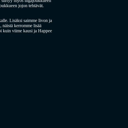
n
siirtyy myös liigajoukkueen
joukkueen jojon tehtävät.
kalle. Lisäksi saimme Iivon ja
a, näistä kerromme lisää
pi kuin viime kausi ja Happee