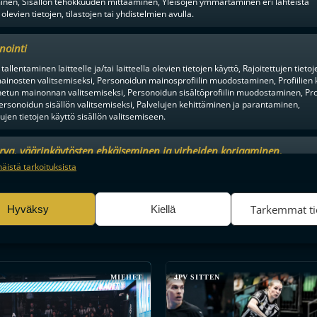
inen, Sisällön tehokkuuden mittaaminen, Yleisöjen ymmärtäminen eri lähteistä
 olevien tietojen, tilastojen tai yhdistelmien avulla.
valmentaja
nointi
ja
tallentaminen laitteelle ja/tai laitteella olevien tietojen käyttö, Rajoitettujen tietoj
ö
ainosten valitsemiseksi, Personoidun mainosprofiilin muodostaminen, Profiilien 
tun mainonnan valitsemiseksi, Personoidun sisältöprofiilin muodostaminen, Prof
ologi
ersonoidun sisällön valitsemiseksi, Palvelujen kehittäminen ja parantaminen,
tujen tietojen käyttö sisällön valitsemiseen.
urva, väärinkäytösten ehkäiseminen ja virheiden korjaaminen,
an ja sisällön tekninen jakelu, Tallenna ja ilmaise
Aina a
näistä tarkoituksista
ojavalintasi.
Tarkemmat ti
Hyväksy
Kiellä
MIEHET
4PV SITTEN