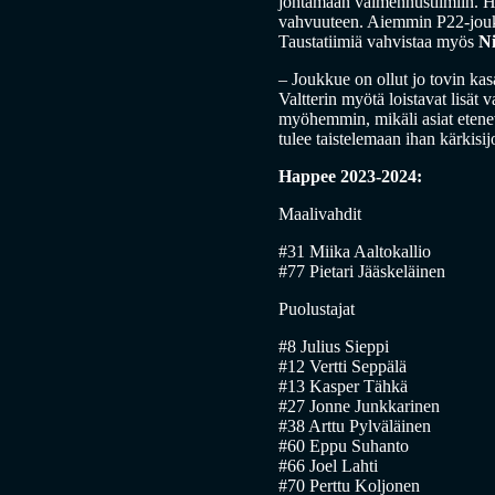
johtamaan valmennustiimiin. H
vahvuuteen. Aiemmin P22-jouk
Taustatiimiä vahvistaa myös
Ni
– Joukkue on ollut jo tovin kasa
Valtterin myötä loistavat lisät
myöhemmin, mikäli asiat etenev
tulee taistelemaan ihan kärkis
Happee 2023-2024:
Maalivahdit
#31 Miika Aaltokallio
#77 Pietari Jääskeläinen
Puolustajat
#8 Julius Sieppi
#12 Vertti Seppälä
#13 Kasper Tähkä
#27 Jonne Junkkarinen
#38 Arttu Pylväläinen
#60 Eppu Suhanto
#66 Joel Lahti
#70 Perttu Koljonen