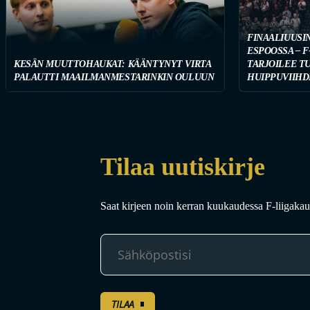
FINAALIUUSI
ESPOOSSA – F
KESÄN MUUTTOHAUKAT: KÄÄNTYNYT VIRTA
TARJOILEE T
PALAUTTI MAAILMANMESTARINKIN OULUUN
HUIPPUVIIHD
Tilaa uutiskirje
Saat kirjeen noin kerran kuukaudessa F-liigakaud
TILAA