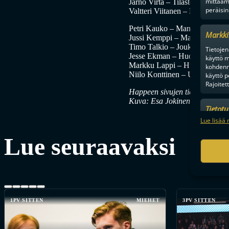
mittaam
Jarno Virta – Tilastovalmentaja
peräisin
Valtteri Viitanen – Maalivahti
Petri Kauko – Manageri
Markki
Jussi Kemppi – Markkinointi
Timo Talkio – Joukkueenjohta
Tietojen 
Jesse Ekman – Huoltopäällikk
käyttö m
Markku Lappi – Huoltaja
kohdenne
Niilo Konttinen – Urheilupsyk
käyttö p
Rajoitet
Happeen sivujen tiedotteesta
Kuva: Esa Jokinen
Tietot
Mainonn
Lue lisää 
tietosu
Lue seuraavaksi
1PV SITTEN
MIEHET
3PV SITTEN