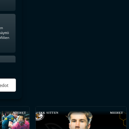
en
käyttö
iilien
ktiivinen
edot
MIEHET
1KK SITTEN
MIEHET