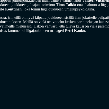
appeen juniorijoukkueiden maalivahteja valmentanut
Valtteri Viitane
kueen joukkueenjohtajana toiminut
Timo Talkio
ottaa haltuunsa liiga
ilo Konttinen
, joka toimii liigajoukkueen urheilupsykologina.
ssa, ja meillä on hyvä kilpailu joukkueen sisällä ihan jokaiselle pelipai
 valmennukseen. Meillä on vielä neuvottelut kesken parin pelaajan kanss
ät meille mieluisasti. Uskon vahvasti, että tuleva kausi on vielä parem
ijoista, kommentoi liigajoukkueen manageri
Petri Kauko
.