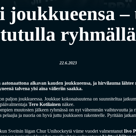
i joukkueensa –
tutulla ryhmällä
22.6.2023
 aatonaattona alkavan kauden joukkueensa, ja hirvilauma lähtee r
neenä talvena ylsi aina välieriin saakka.
a on paljon joukkueessa. Joukkue kokonaisuutena on suunniteltua jatkum
 päävalmentaja
Tero Kotilainen
näkee.
ompien muutosten jälkeen ryhmässä on nyt vähemmän vaihtuvuutta ja rii
pelaajia ja nuoria on hyvä juttu joukkueen rakenteelle. Pyritään jatkam
kun Sveitsin liigan Chur Unihockeytä viime vuodet valmentanut
Iivo 