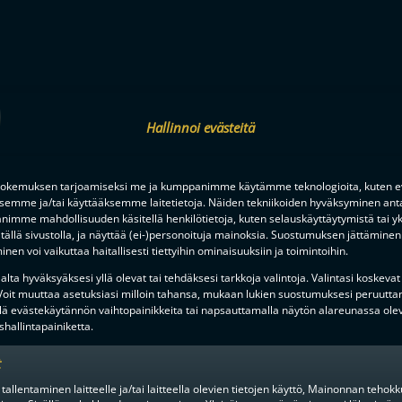
Hallinnoi evästeitä
okemuksen tarjoamiseksi me ja kumppanimme käytämme teknologioita, kuten ev
ksemme ja/tai käyttääksemme laitetietoja. Näiden tekniikoiden hyväksyminen ant
imme mahdollisuuden käsitellä henkilötietoja, kuten selauskäyttäytymistä tai yks
tällä sivustolla, ja näyttää (ei-)personoituja mainoksia. Suostumuksen jättäminen 
nen voi vaikuttaa haitallisesti tiettyihin ominaisuuksiin ja toimintoihin.
lta hyväksyäksesi yllä olevat tai tehdäksesi tarkkoja valintoja. Valintasi koskevat
 Voit muuttaa asetuksiasi milloin tahansa, mukaan lukien suostumuksesi peruutta
lä evästekäytännön vaihtopainikkeita tai napsauttamalla näytön alareunassa ole
hallintapainiketta.
ja
t
 tallentaminen laitteelle ja/tai laitteella olevien tietojen käyttö, Mainonnan teho