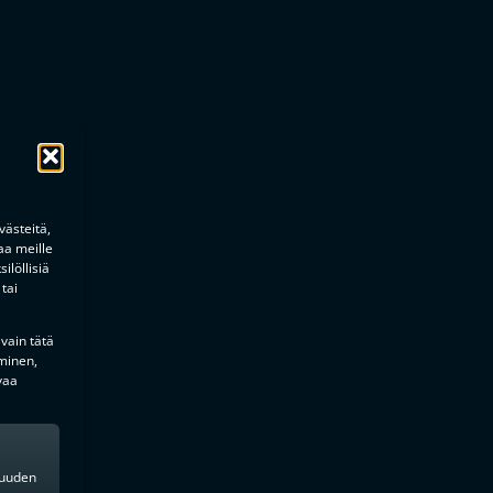
ästeitä,
aa meille
ilöllisiä
tai
 vain tätä
minen,
vaa
kkuuden