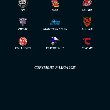
TPS
SSRA
SB-PRO
PIRKAT
NORTHERN STARS
KOOVEE
FBC LOISTO
ERÄVIIKINGIT
CLASSIC
COPYRIGHT F-LIIGA 2025