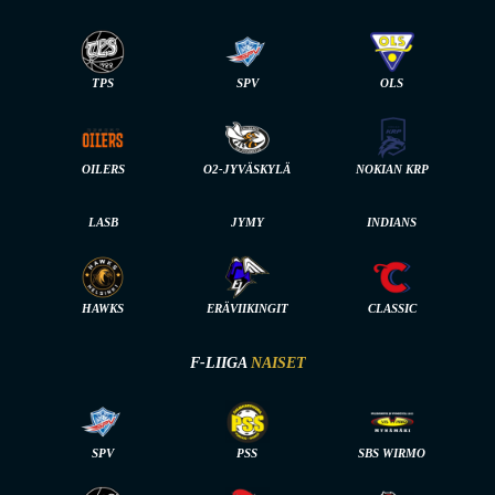
TPS
SPV
OLS
OILERS
O2-JYVÄSKYLÄ
NOKIAN KRP
LASB
JYMY
INDIANS
HAWKS
ERÄVIIKINGIT
CLASSIC
F-LIIGA
NAISET
SPV
PSS
SBS WIRMO