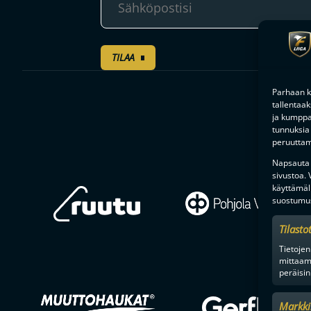
TILAA
Parhaan k
tallentaa
ja kumppan
tunnuksia 
peruuttami
Napsauta a
sivustoa.
käyttämäl
suostumus
Tilasto
Tietojen
mittaam
peräisin
Markki