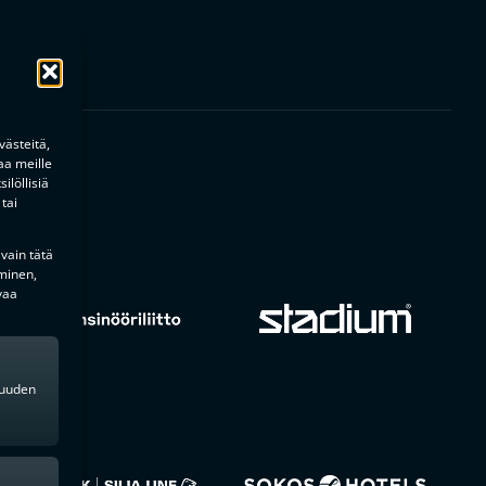
ästeitä,
aa meille
ilöllisiä
tai
 vain tätä
minen,
vaa
kkuuden