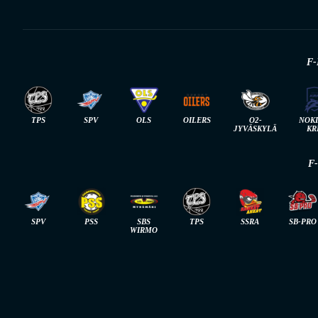
F-
TPS
SPV
OLS
OILERS
O2-
NOK
JYVÄSKYLÄ
KR
F
SPV
PSS
SBS
TPS
SSRA
SB-PRO
WIRMO