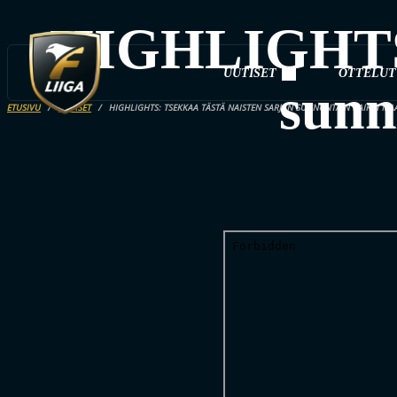
HIGHLIGHTS: 
UUTISET
OTTELUT
sunn
ETUSIVU
UUTISET
HIGHLIGHTS: TSEKKAA TÄSTÄ NAISTEN SARJAN SUNNUNTAIN KAIKKI MAA