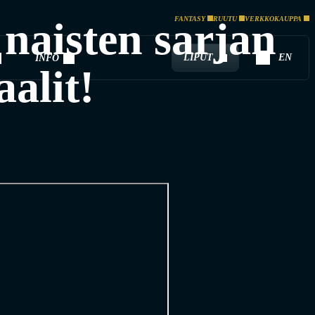
aisten sarjan
FANTASY
RUUTU
VERKKOKAUPPA
LIPUT
EN
INFO
alit!