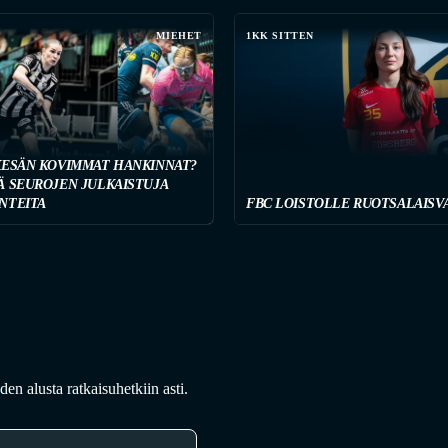
MIEHET
1KK SITTEN
KESÄN KOVIMMAT HANKINNAT?
Ä SEUROJEN JULKAISTUJA
NTEITA
FBC LOISTOLLE RUOTSALAISV
en alusta ratkaisuhetkiin asti.