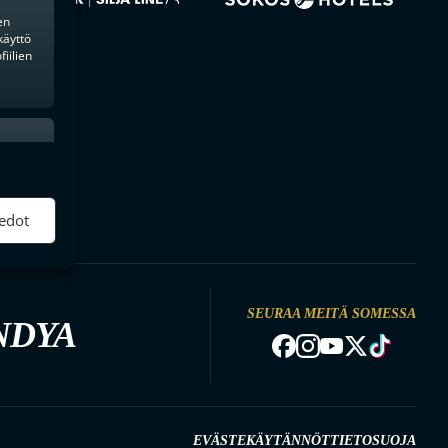
en
käyttö
iilien
ktiivinen
edot
SEURAA MEITÄ SOMESSA
NDYA
EVÄSTEKÄYTÄNNÖT
TIETOSUOJA