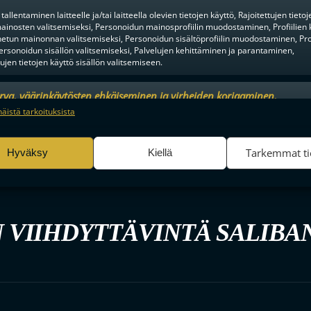
tallentaminen laitteelle ja/tai laitteella olevien tietojen käyttö, Rajoitettujen tietoj
ainosten valitsemiseksi, Personoidun mainosprofiilin muodostaminen, Profiilien 
tun mainonnan valitsemiseksi, Personoidun sisältöprofiilin muodostaminen, Prof
ersonoidun sisällön valitsemiseksi, Palvelujen kehittäminen ja parantaminen,
tujen tietojen käyttö sisällön valitsemiseen.
urva, väärinkäytösten ehkäiseminen ja virheiden korjaaminen,
an ja sisällön tekninen jakelu, Tallenna ja ilmaise
Aina a
näistä tarkoituksista
ojavalintasi.
Tarkemmat ti
Hyväksy
Kiellä
 VIIHDYTTÄVINTÄ SALIBA