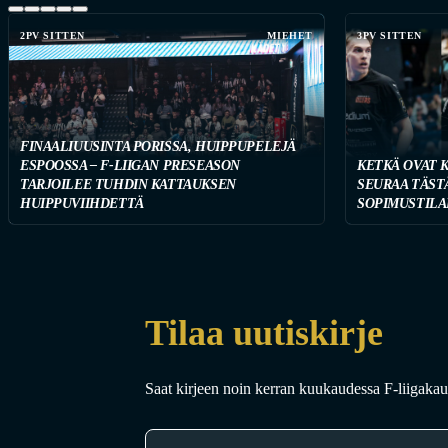
2PV SITTEN
MIEHET
3PV SITTEN
FINAALIUUSINTA PORISSA, HUIPPUPELEJÄ
ESPOOSSA – F-LIIGAN PRESEASON
KETKÄ OVAT 
TARJOILEE TUHDIN KATTAUKSEN
SEURAA TÄST
HUIPPUVIIHDETTÄ
SOPIMUSTILA
Tilaa uutiskirje
Saat kirjeen noin kerran kuukaudessa F-liigakaud