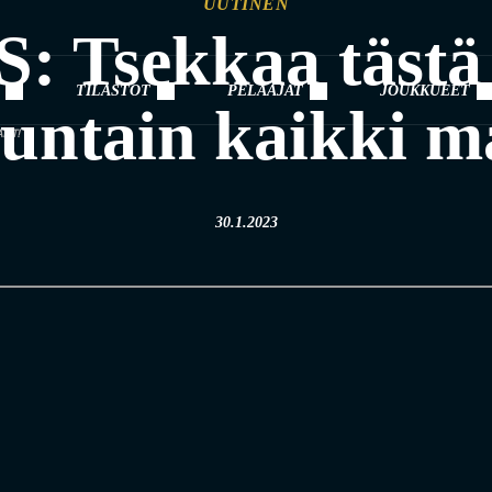
UUTINEN
Tsekkaa tästä n
TILASTOT
PELAAJAT
JOUKKUEET
untain kaikki ma
LIT!
30.1.2023