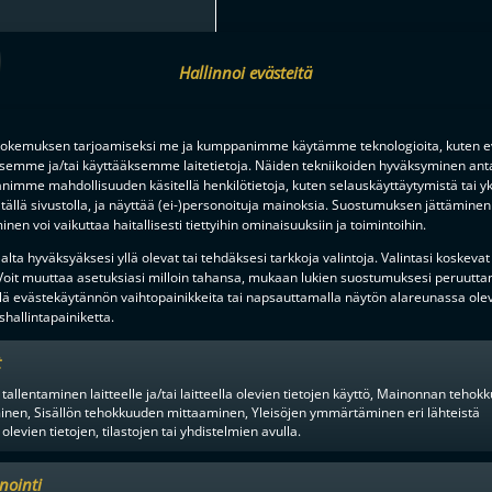
Hallinnoi evästeitä
okemuksen tarjoamiseksi me ja kumppanimme käytämme teknologioita, kuten ev
ksemme ja/tai käyttääksemme laitetietoja. Näiden tekniikoiden hyväksyminen ant
imme mahdollisuuden käsitellä henkilötietoja, kuten selauskäyttäytymistä tai yks
F-LIIGAN
KUMPPANIT
tällä sivustolla, ja näyttää (ei-)personoituja mainoksia. Suostumuksen jättäminen 
nen voi vaikuttaa haitallisesti tiettyihin ominaisuuksiin ja toimintoihin.
lta hyväksyäksesi yllä olevat tai tehdäksesi tarkkoja valintoja. Valintasi koskevat
 Voit muuttaa asetuksiasi milloin tahansa, mukaan lukien suostumuksesi peruutta
lä evästekäytännön vaihtopainikkeita tai napsauttamalla näytön alareunassa ole
hallintapainiketta.
t
 tallentaminen laitteelle ja/tai laitteella olevien tietojen käyttö, Mainonnan teho
inen, Sisällön tehokkuuden mittaaminen, Yleisöjen ymmärtäminen eri lähteistä
 olevien tietojen, tilastojen tai yhdistelmien avulla.
nointi