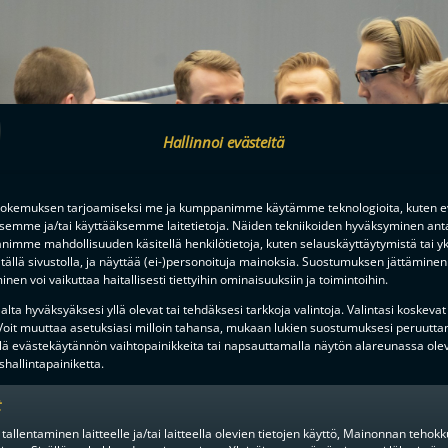
Hallinnoi evästeitä
okemuksen tarjoamiseksi me ja kumppanimme käytämme teknologioita, kuten ev
ksemme ja/tai käyttääksemme laitetietoja. Näiden tekniikoiden hyväksyminen ant
imme mahdollisuuden käsitellä henkilötietoja, kuten selauskäyttäytymistä tai yks
tällä sivustolla, ja näyttää (ei-)personoituja mainoksia. Suostumuksen jättäminen 
nen voi vaikuttaa haitallisesti tiettyihin ominaisuuksiin ja toimintoihin.
lta hyväksyäksesi yllä olevat tai tehdäksesi tarkkoja valintoja. Valintasi koskevat
 Voit muuttaa asetuksiasi milloin tahansa, mukaan lukien suostumuksesi peruutta
lä evästekäytännön vaihtopainikkeita tai napsauttamalla näytön alareunassa ole
hallintapainiketta.
t
 tallentaminen laitteelle ja/tai laitteella olevien tietojen käyttö, Mainonnan teho