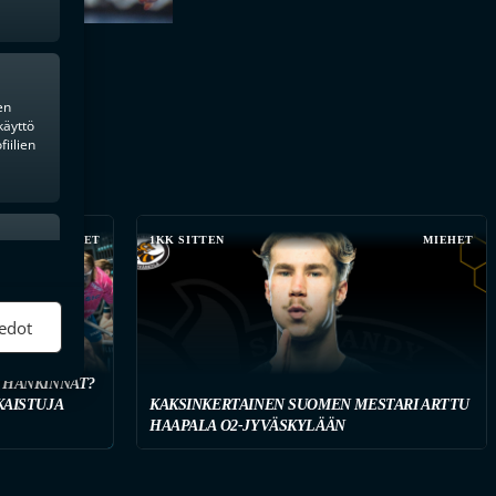
en
käyttö
iilien
MIEHET
1KK SITTEN
MIEHET
ktiivinen
edot
 HANKINNAT?
KAISTUJA
KAKSINKERTAINEN SUOMEN MESTARI ARTTU
HAAPALA O2-JYVÄSKYLÄÄN