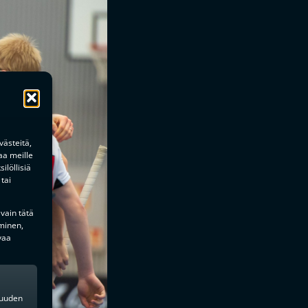
ästeitä,
aa meille
ilöllisiä
tai
 vain tätä
minen,
vaa
kkuuden