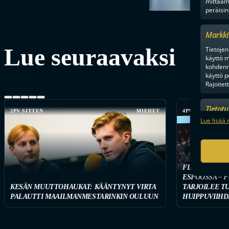
mittaam
peräisin
Markki
Lue seuraavaksi
Tietojen 
käyttö m
kohdenne
käyttö p
Rajoitet
Tietot
2PV SITTEN
MIEHET
4PV SITTEN
Mainonn
Lue lisää 
tietosu
FINAALIUUSI
ESPOOSSA – F
KESÄN MUUTTOHAUKAT: KÄÄNTYNYT VIRTA
TARJOILEE T
PALAUTTI MAAILMANMESTARINKIN OULUUN
HUIPPUVIIHD