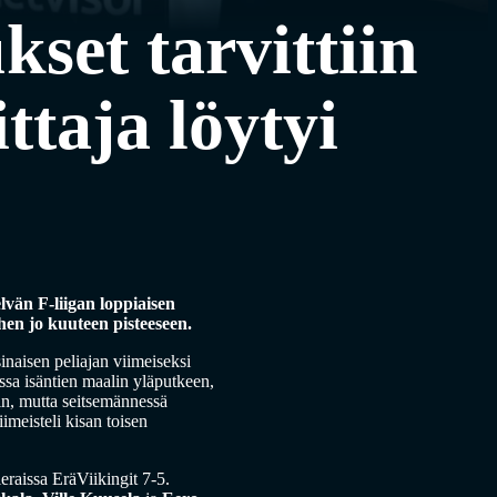
set tarvittiin
ttaja löytyi
lvän F-liigan loppiaisen
hen jo kuuteen pisteeseen.
inaisen peliajan viimeiseksi
sa isäntien maalin yläputkeen,
hin, mutta seitsemännessä
imeisteli kisan toisen
ieraissa EräViikingit 7-5.