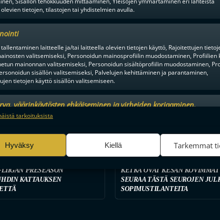
inen, Sisällön tehokkuuden mittaaminen, Yleisöjen ymmärtäminen eri lähteistä
 olevien tietojen, tilastojen tai yhdistelmien avulla.
nointi
tallentaminen laitteelle ja/tai laitteella olevien tietojen käyttö, Rajoitettujen tietoj
ainosten valitsemiseksi, Personoidun mainosprofiilin muodostaminen, Profiilien 
tun mainonnan valitsemiseksi, Personoidun sisältöprofiilin muodostaminen, Prof
ersonoidun sisällön valitsemiseksi, Palvelujen kehittäminen ja parantaminen,
tujen tietojen käyttö sisällön valitsemiseen.
urva, väärinkäytösten ehkäiseminen ja virheiden korjaaminen,
MIEHET
5PV SITTEN
an ja sisällön tekninen jakelu, Tallenna ja ilmaise
Aina a
näistä tarkoituksista
ojavalintasi.
Tarkemmat ti
Hyväksy
Kiellä
NTA PORISSA, HUIPPUPELEJÄ
-LIIGAN PRESEASON
KETKÄ OVAT KESÄN KOVIMMAT
UHDIN KATTAUKSEN
SEURAA TÄSTÄ SEUROJEN JUL
ETTÄ
SOPIMUSTILANTEITA