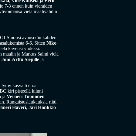
kala
,
Ville Kuusela
ja
Eero
jo 7-3 ennen kuin vieraiden
 ylivoimansa vielä maalivahdin
ä OLS nousi avauserän kahden
tasalukemista 6-6. Sitten
Niko
ielä kavensi yhdeksi.
 maalin ja Markus Salmi vielä
n
Joni-Arttu Siepille
ja
n Jymy kasvatti eroa
C kiri pisteellä kiinni
n
ja
Verneri Tuononen
an. Rangaistuslaukauksia riitti
lmeri Haveri
,
Jari Hankkio