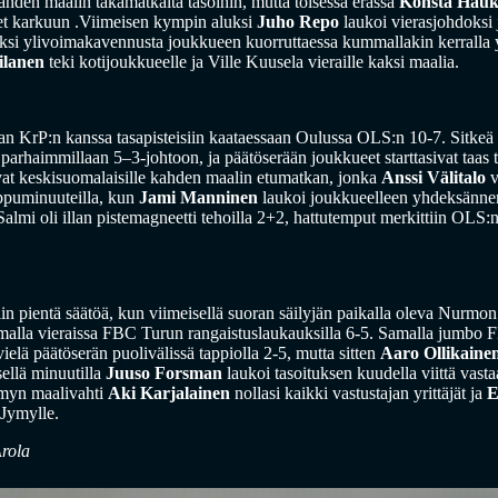
ahden maalin takamatkalta tasoihin, mutta toisessa erässä
Konsta Hauk
jet karkuun .Viimeisen kympin aluksi
Juho Repo
laukoi vierasjohdoksi 
kaksi ylivoimakavennusta joukkueen kuorruttaessa kummallakin kerralla
lanen
teki kotijoukkueelle ja Ville Kuusela vieraille kaksi maalia.
 KrP:n kanssa tasapisteisiin kaataessaan Oulussa OLS:n 10-7. Sitke
parhaimmillaan 5–3-johtoon, ja päätöserään joukkueet starttasivat taas 
at keskisuomalaisille kahden maalin etumatkan, jonka
Anssi Välitalo
v
oppuminuuteilla, kun
Jami Manninen
laukoi joukkueelleen yhdeksännen
almi oli illan pistemagneetti tehoilla 2+2, hattutemput merkittiin OLS:
in pientä säätöä, kun viimeisellä suoran säilyjän paikalla oleva Nurmo
amalla vieraissa FBC Turun rangaistuslaukauksilla 6-5. Samalla jumbo FB
elä päätöserän puolivälissä tappiolla 2-5, mutta sitten
Aaro Ollikaine
sellä minuutilla
Juuso Forsman
laukoi tasoituksen kuudella viittä vasta
ymyn maalivahti
Aki Karjalainen
nollasi kaikki vastustajan yrittäjät ja
E
Jymylle.
Arola