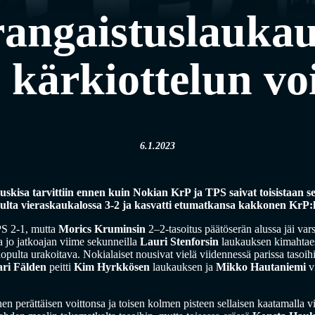
rangaistuslaukauk
kärkiottelun voi
6.1.2023
skisa tarvittiin ennen kuin Nokian KrP ja TPS saivat toisistaan se
opulta vieraskaukalossa 3-2 ja kasvatti etumatkansa kakkonen KrP:
TPS 2-1, mutta
Morics Kruminsin
2–2-tasoitus päätöserän alussa jäi vars
oa jo jatkoajan viime sekunneilla
Lauri Stenforsin
laukauksen kimahtaes
lopulta urakoitava. Nokialaiset nousivat vielä viidennessä parissa tasoi
ri Fälden
peitti
Kim Hyrkkösen
laukauksen ja
Mikko Hautaniemi
vi
nen perättäisen voittonsa ja toisen kolmen pisteen sellaisen kaatamalla v