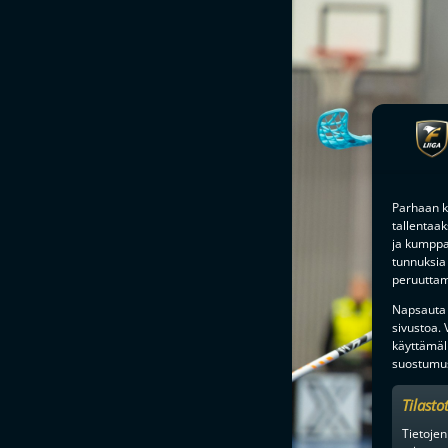
Parhaan k
tallentaa
ja kumppan
tunnuksia 
peruuttami
Napsauta a
sivustoa.
käyttämäl
suostumus
Tilasto
Tietojen