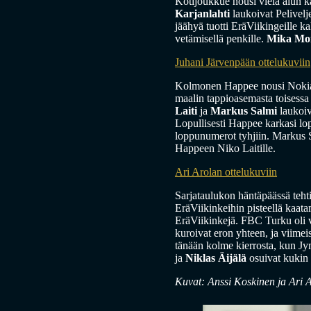
Kotijoukkue nousi vielä alun k
Karjanlahti
laukoivat Pelivel
jäähyä tuotti EräViikingeille 
vetämisellä penkille.
Mika Moi
Juhani Järvenpään ottelukuviin
Kolmonen Happee nousi Nokian
maalin tappioasemasta toisessa 
Laiti
ja
Markus Salmi
laukoiv
Lopullisesti Happee karkasi l
loppunumerot tyhjiin. Markus S
Happeen Niko Laitille.
Ari Arolan ottelukuviin
Sarjataulukon häntäpäässä tehti
EräViikinkeihin pisteellä kaat
EräViikinkejä. FBC Turku oli vi
kuroivat eron yhteen, ja viimei
tänään kolme kierrosta, kun J
ja
Niklas Äijälä
osuivat kukin 
Kuvat: Anssi Koskinen ja Ari 