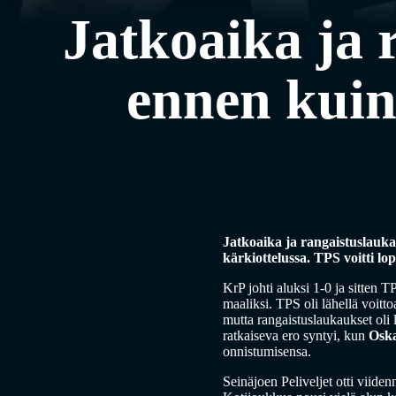
Jatkoaika ja 
ennen kuin 
Jatkoaika ja rangaistuslaukau
kärkiottelussa. TPS voitti l
KrP johti aluksi 1-0 ja sitten 
maaliksi. TPS oli lähellä voitt
mutta rangaistuslaukaukset oli 
ratkaiseva ero syntyi, kun
Oska
onnistumisensa.
Seinäjoen Peliveljet otti viiden