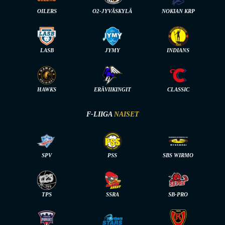
OILERS
O2-JYVÄSKYLÄ
NOKIAN KRP
LASB
JYMY
INDIANS
HAWKS
ERÄVIIKINGIT
CLASSIC
F-LIIGA
NAISET
SPV
PSS
SBS WIRMO
TPS
SSRA
SB-PRO