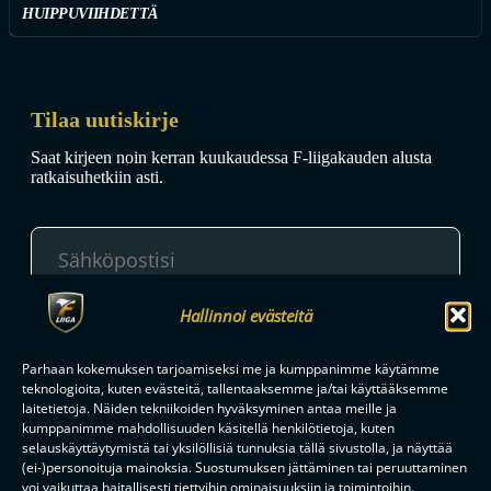
HUIPPUVIIHDETTÄ
Tilaa uutiskirje
Saat kirjeen noin kerran kuukaudessa F-liigakauden alusta
ratkaisuhetkiin asti.
Hallinnoi evästeitä
TILAA
Parhaan kokemuksen tarjoamiseksi me ja kumppanimme käytämme
teknologioita, kuten evästeitä, tallentaaksemme ja/tai käyttääksemme
laitetietoja. Näiden tekniikoiden hyväksyminen antaa meille ja
F-LIIGAN
KUMPPANIT
kumppanimme mahdollisuuden käsitellä henkilötietoja, kuten
selauskäyttäytymistä tai yksilöllisiä tunnuksia tällä sivustolla, ja näyttää
(ei-)personoituja mainoksia. Suostumuksen jättäminen tai peruuttaminen
voi vaikuttaa haitallisesti tiettyihin ominaisuuksiin ja toimintoihin.