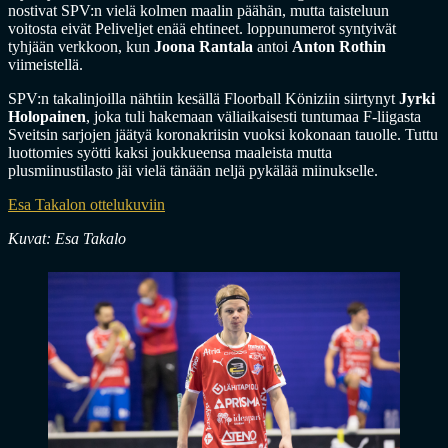
nostivat SPV:n vielä kolmen maalin päähän, mutta taisteluun
voitosta eivät Peliveljet enää ehtineet. loppunumerot syntyivät
tyhjään verkkoon, kun
Joona Rantala
antoi
Anton Rothin
viimeistellä.
SPV:n takalinjoilla nähtiin kesällä Floorball Köniziin siirtynyt
Jyrki
Holopainen
, joka tuli hakemaan väliaikaisesti tuntumaa F-liigasta
Sveitsin sarjojen jäätyä koronakriisin vuoksi kokonaan tauolle. Tuttu
luottomies syötti kaksi joukkueensa maaleista mutta
plusmiinustilasto jäi vielä tänään neljä pykälää miinukselle.
Esa Takalon ottelukuviin
Kuvat: Esa Takalo