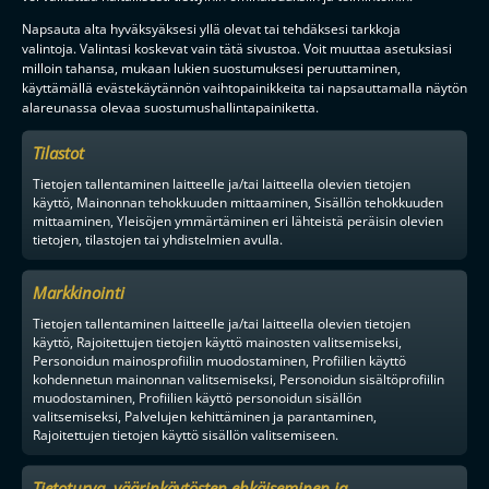
Napsauta alta hyväksyäksesi yllä olevat tai tehdäksesi tarkkoja
valintoja. Valintasi koskevat vain tätä sivustoa. Voit muuttaa asetuksiasi
milloin tahansa, mukaan lukien suostumuksesi peruuttaminen,
käyttämällä evästekäytännön vaihtopainikkeita tai napsauttamalla näytön
alareunassa olevaa suostumushallintapainiketta.
Tilastot
Tietojen tallentaminen laitteelle ja/tai laitteella olevien tietojen
käyttö, Mainonnan tehokkuuden mittaaminen, Sisällön tehokkuuden
mittaaminen, Yleisöjen ymmärtäminen eri lähteistä peräisin olevien
tietojen, tilastojen tai yhdistelmien avulla.
Markkinointi
Tietojen tallentaminen laitteelle ja/tai laitteella olevien tietojen
käyttö, Rajoitettujen tietojen käyttö mainosten valitsemiseksi,
Personoidun mainosprofiilin muodostaminen, Profiilien käyttö
kohdennetun mainonnan valitsemiseksi, Personoidun sisältöprofiilin
muodostaminen, Profiilien käyttö personoidun sisällön
valitsemiseksi, Palvelujen kehittäminen ja parantaminen,
Rajoitettujen tietojen käyttö sisällön valitsemiseen.
Tietoturva, väärinkäytösten ehkäiseminen ja