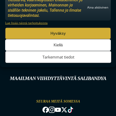
virheiden korjaaminen, Mainonnan ja
Aina aktiivinen
sisällön tekninen jakelu, Tallenna ja ilmaise
tietosuojavalintasi.
Lue lisää näistä tarkoituksista
Hyväksy
Kiellä
Tarkemmat tiedot
MAAILMAN VIIHDYTTÄVINTÄ SALIBANDYA
SEURAA MEITÄ SOMESSA