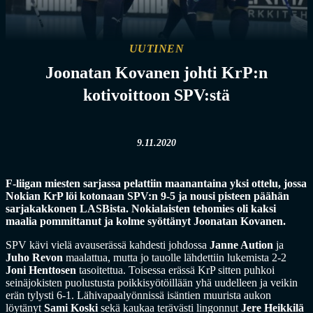
UUTINEN
Joonatan Kovanen johti KrP:n
kotivoittoon SPV:stä
9.11.2020
F-liigan miesten sarjassa pelattiin maanantaina yksi ottelu, jossa
Nokian KrP löi kotonaan SPV:n 9-5 ja nousi pisteen päähän
sarjakakkonen LASBista. Nokialaisten tehomies oli kaksi
maalia pommittanut ja kolme syöttänyt Joonatan Kovanen.
SPV kävi vielä avauserässä kahdesti johdossa
Janne Aution
ja
Juho Revon
maalattua, mutta jo tauolle lähdettiin lukemista 2-2
Joni Henttosen
tasoitettua. Toisessa erässä KrP sitten puhkoi
seinäjokisten puolustusta poikkisyötöillään yhä uudelleen ja veikin
erän tylysti 6-1. Lähivapaalyönnissä isäntien muurista aukon
löytänyt
Sami Koski
sekä kaukaa terävästi lingonnut
Jere Heikkilä