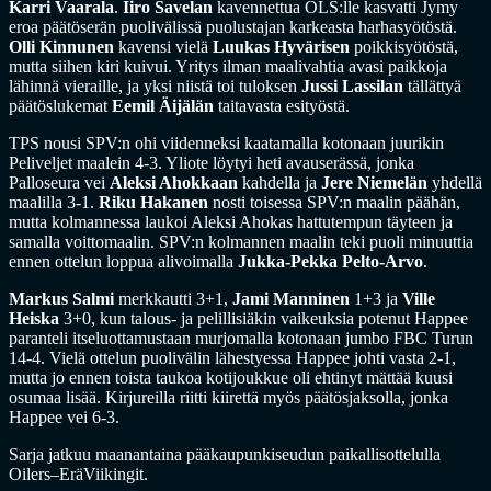
Karri Vaarala
.
Iiro Savelan
kavennettua OLS:lle kasvatti Jymy
eroa päätöserän puolivälissä puolustajan karkeasta harhasyötöstä.
Olli Kinnunen
kavensi vielä
Luukas Hyvärisen
poikkisyötöstä,
mutta siihen kiri kuivui. Yritys ilman maalivahtia avasi paikkoja
lähinnä vieraille, ja yksi niistä toi tuloksen
Jussi Lassilan
tällättyä
päätöslukemat
Eemil Äijälän
taitavasta esityöstä.
TPS nousi SPV:n ohi viidenneksi kaatamalla kotonaan juurikin
Peliveljet maalein 4-3. Yliote löytyi heti avauserässä, jonka
Palloseura vei
Aleksi Ahokkaan
kahdella ja
Jere Niemelän
yhdellä
maalilla 3-1.
Riku Hakanen
nosti toisessa SPV:n maalin päähän,
mutta kolmannessa laukoi Aleksi Ahokas hattutempun täyteen ja
samalla voittomaalin. SPV:n kolmannen maalin teki puoli minuuttia
ennen ottelun loppua alivoimalla
Jukka-Pekka Pelto-Arvo
.
Markus Salmi
merkkautti 3+1,
Jami Manninen
1+3 ja
Ville
Heiska
3+0, kun talous- ja pelillisiäkin vaikeuksia potenut Happee
paranteli itseluottamustaan murjomalla kotonaan jumbo FBC Turun
14-4. Vielä ottelun puolivälin lähestyessa Happee johti vasta 2-1,
mutta jo ennen toista taukoa kotijoukkue oli ehtinyt mättää kuusi
osumaa lisää. Kirjureilla riitti kiirettä myös päätösjaksolla, jonka
Happee vei 6-3.
Sarja jatkuu maanantaina pääkaupunkiseudun paikallisottelulla
Oilers–EräViikingit.