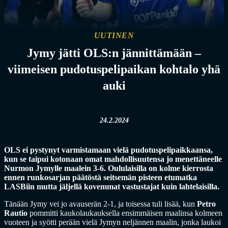
UUTINEN
Jymy jätti OLS:n jännittämään –
viimeisen pudotuspelipaikan kohtalo yhä
auki
24.2.2024
OLS ei pystynyt varmistamaan vielä pudotuspelipaikkaansa,
kun se taipui kotonaan omat mahdollisuutensa jo menettäneelle
Nurmon Jymylle maalein 3-6. Oululaisilla on kolme kierrosta
ennen runkosarjan päätöstä seitsemän pisteen etumatka
LASBiin mutta jäljellä kovemmat vastustajat kuin lahtelaisilla.
Tänään Jymy vei jo avauserän 2-1, ja toisessa tuli lisää, kun
Petro
Rautio
pommitti kaukolaukauksella ensimmäisen maalinsa kolmeen
vuoteen ja syötti perään vielä Jymyn neljännen maalin, jonka laukoi