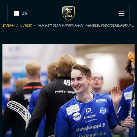
EN
ETUSIVU
UUTISET
JYMY JÄTTI OLS:N JÄNNITTÄMÄÄN – VIIMEISEN PUDOTUSPELIPAIKAN KOHTALO YHÄ AUKI