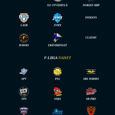
O2-JYVÄSKYLÄ
NOKIAN KRP
INDIANS
LASB
JYMY
CLASSIC
HAWKS
ERÄVIIKINGIT
F-LIIGA
NAISET
SPV
PSS
SBS WIRMO
TPS
SSRA
SB-PRO