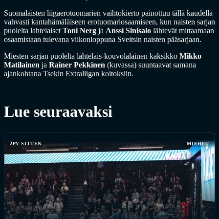
Suomalaisten liigaerotuomarien vaihtokierto painottuu tällä kaudella
vahvasti kantahämäläiseen erotuomariosaamiseen, kun naisten sarjan
puolelta lahtelaiset
Toni Nerg
ja
Anssi Sinisalo
lähtevät mittaamaan
osaamistaan tulevana viikonloppuna Sveitsin naisten pääsarjaan.
Miesten sarjan puolelta lahtelais-kouvolalainen kaksikko
Mikko
Matilainen
ja
Rainer Pekkinen
(kuvassa) suuntaavat samana
ajankohtana Tsekin Extraliigan koitoksiin.
Lue seuraavaksi
2PV SITTEN
MIEHET