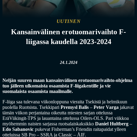
UUTINEN
Kansainvälinen erotuomarivaihto F-
liigassa kaudella 2023-2024
24.1.2024
Neljän suuren maan kansainvälinen erotuomarivaihto-ohjelma
tuo jälleen ulkomaista osaamista F-liigakentille ja vie
suomalaista osaamista maailmalle.
F-liiga saa tulevana viikonloppuna vieraita Tsekistä ja helmikuun
puolella Ruotsista. Tsekkipari
Premysl Balis
–
Peter Varga
jakavat
tämän viikon perjantaina oikeutta miesten sarjan ottelussa
EräViikingit-TPS ja lauantaina ottelussa Oilers-OLS. Pari viikkoa
myöhemmin naisten sarjassa ruotsalaiskaksikko
Daniel Hultberg
–
Edo Sabanovic
pukevat Fisherman’s Friendin raitapaidat ylleen
otteluissa SB Pro – SSRA ja Classic – ÅIF.