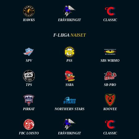
HAWKS
ERÄVIIKINGIT
CLASSIC
F-LIIGA
NAISET
SPV
PSS
SBS WIRMO
TPS
SSRA
SB-PRO
PIRKAT
NORTHERN STARS
KOOVEE
FBC LOISTO
ERÄVIIKINGIT
CLASSIC