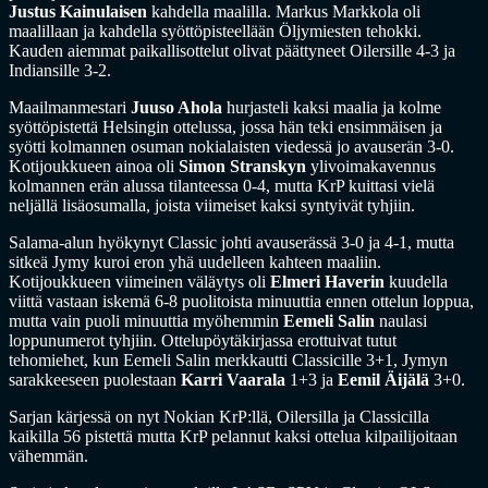
Justus Kainulaisen
kahdella maalilla. Markus Markkola oli
maalillaan ja kahdella syöttöpisteellään Öljymiesten tehokki.
Kauden aiemmat paikallisottelut olivat päättyneet Oilersille 4-3 ja
Indiansille 3-2.
Maailmanmestari
Juuso Ahola
hurjasteli kaksi maalia ja kolme
syöttöpistettä Helsingin ottelussa, jossa hän teki ensimmäisen ja
syötti kolmannen osuman nokialaisten viedessä jo avauserän 3-0.
Kotijoukkueen ainoa oli
Simon Stranskyn
ylivoimakavennus
kolmannen erän alussa tilanteessa 0-4, mutta KrP kuittasi vielä
neljällä lisäosumalla, joista viimeiset kaksi syntyivät tyhjiin.
Salama-alun hyökynyt Classic johti avauserässä 3-0 ja 4-1, mutta
sitkeä Jymy kuroi eron yhä uudelleen kahteen maaliin.
Kotijoukkueen viimeinen väläytys oli
Elmeri Haverin
kuudella
viittä vastaan iskemä 6-8 puolitoista minuuttia ennen ottelun loppua,
mutta vain puoli minuuttia myöhemmin
Eemeli Salin
naulasi
loppunumerot tyhjiin. Ottelupöytäkirjassa erottuivat tutut
tehomiehet, kun Eemeli Salin merkkautti Classicille 3+1, Jymyn
sarakkeeseen puolestaan
Karri Vaarala
1+3 ja
Eemil Äijälä
3+0.
Sarjan kärjessä on nyt Nokian KrP:llä, Oilersilla ja Classicilla
kaikilla 56 pistettä mutta KrP pelannut kaksi ottelua kilpailijoitaan
vähemmän.