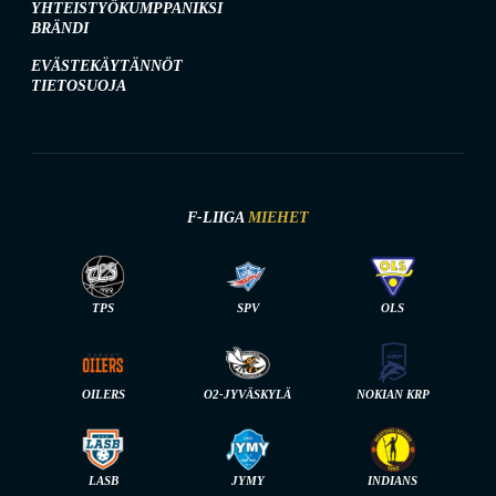
YHTEISTYÖKUMPPANIKSI
BRÄNDI
EVÄSTEKÄYTÄNNÖT
TIETOSUOJA
F-LIIGA
MIEHET
TPS
SPV
OLS
OILERS
O2-JYVÄSKYLÄ
NOKIAN KRP
LASB
JYMY
INDIANS