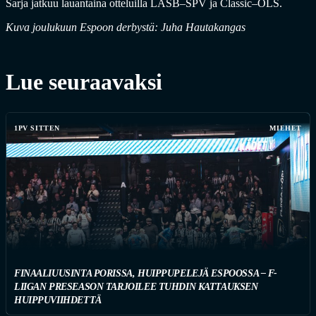
Sarja jatkuu lauantaina otteluilla LASB–SPV ja Classic–OLS.
Kuva joulukuun Espoon derbystä: Juha Hautakangas
Lue seuraavaksi
1PV SITTEN
MIEHET
FINAALIUUSINTA PORISSA, HUIPPUPELEJÄ ESPOOSSA – F-
LIIGAN PRESEASON TARJOILEE TUHDIN KATTAUKSEN
HUIPPUVIIHDETTÄ