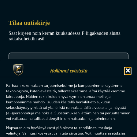
Tilaa uutiskirje
Saat kirjeen noin kerran kuukaudessa F-liigakauden alusta
ratkaisuhetkiin asti.
Hallinnoi evästeitä
TILAA
Parhaan kokemuksen tarjoamiseksi me ja kumppanimme käytämme
teknologioita, kuten evästeitä, tallentaaksemme ja/tai käyttääksemme
laitetietoja. Näiden tekniikoiden hyväksyminen antaa meille ja
kumppanimme mahdollisuuden käsitellä henkilötietoja, kuten
F-LIIGAN
KUMPPANIT
selauskäyttäytymistä tai yksilöllisiä tunnuksia tällä sivustolla, ja näyttää
(ei-)personoituja mainoksia. Suostumuksen jättäminen tai peruuttaminen
voi vaikuttaa haitallisesti tiettyihin ominaisuuksiin ja toimintoihin.
Napsauta alta hyväksyäksesi yllä olevat tai tehdäksesi tarkkoja
valintoja. Valintasi koskevat vain tätä sivustoa. Voit muuttaa asetuksiasi