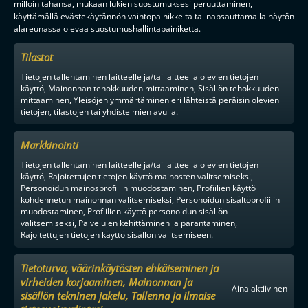
milloin tahansa, mukaan lukien suostumuksesi peruuttaminen,
käyttämällä evästekäytännön vaihtopainikkeita tai napsauttamalla näytön
alareunassa olevaa suostumushallintapainiketta.
Tilastot
Tietojen tallentaminen laitteelle ja/tai laitteella olevien tietojen
käyttö, Mainonnan tehokkuuden mittaaminen, Sisällön tehokkuuden
mittaaminen, Yleisöjen ymmärtäminen eri lähteistä peräisin olevien
tietojen, tilastojen tai yhdistelmien avulla.
Markkinointi
Tietojen tallentaminen laitteelle ja/tai laitteella olevien tietojen
käyttö, Rajoitettujen tietojen käyttö mainosten valitsemiseksi,
Personoidun mainosprofiilin muodostaminen, Profiilien käyttö
kohdennetun mainonnan valitsemiseksi, Personoidun sisältöprofiilin
muodostaminen, Profiilien käyttö personoidun sisällön
valitsemiseksi, Palvelujen kehittäminen ja parantaminen,
Rajoitettujen tietojen käyttö sisällön valitsemiseen.
Tietoturva, väärinkäytösten ehkäiseminen ja
virheiden korjaaminen, Mainonnan ja
Aina aktiivinen
sisällön tekninen jakelu, Tallenna ja ilmaise