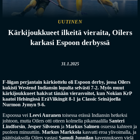
UUTINEN
Kärkijoukkueet ilkeitä vieraita, Oilers
karkasi Espoon derbyssä
31.1.2025
F-liigan perjantain kärkiottelu oli Espoon derby, jossa Oilers
kukisti Westend Indiansin lopulta selvästi 7-2. Myös muut
kärkijoukkueet hakivat tänään vierasvoitot, kun Nokian KrP
kaatoi Helsingissä EräViikingit 8-1 ja Classic Seinäjoella
Nurmon Jymyn 9-6.
Espoossa vei
Leevi Auranen
toisessa erässä Indiansin hetkeksi
johtoon, mutta Oilers otti otteen kolmella pikamaalilla
Santeri
Lindforsin
,
Jesper Silvosen
ja
Markus Salmen
osuessa kahteen ja
puoleen minuuttiin.
Markus Markkola
kasvatti eroa ylivoimalla, ja
päätösjaksolla Oilers vastasi
Samuli Junnilan
kavennukseen vielä