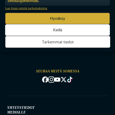
tietosuojavalintasi.
Lue lisää näistä tarkoituksista
Hyväksy
Kiellä
Tarkemmat tiedot
MAAILMAN VIIHDYTTÄVINTÄ SALIBANDYA
SEURAA MEITÄ SOMESSA
YHTEYSTIEDOT
MEDIALLE