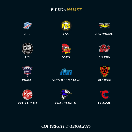
F-LIIGA
NAISET
SPV
PSS
SBS WIRMO
TPS
SSRA
SB-PRO
PIRKAT
NORTHERN STARS
KOOVEE
FBC LOISTO
ERÄVIIKINGIT
CLASSIC
COPYRIGHT F-LIIGA 2025