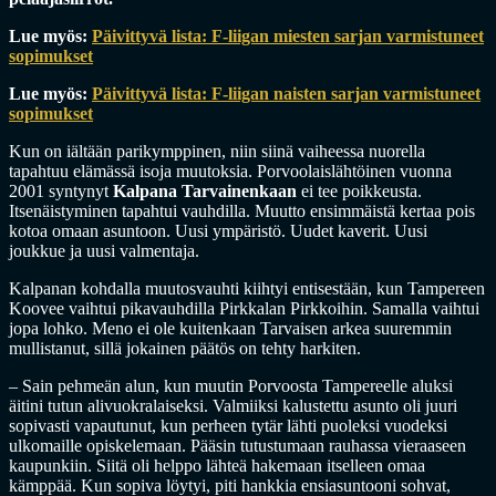
Lue myös:
Päivittyvä lista: F-liigan miesten sarjan varmistuneet
sopimukset
Lue myös:
Päivittyvä lista: F-liigan naisten sarjan varmistuneet
sopimukset
Kun on iältään parikymppinen, niin siinä vaiheessa nuorella
tapahtuu elämässä isoja muutoksia. Porvoolaislähtöinen vuonna
2001 syntynyt
Kalpana Tarvainenkaan
ei tee poikkeusta.
Itsenäistyminen tapahtui vauhdilla. Muutto ensimmäistä kertaa pois
kotoa omaan asuntoon. Uusi ympäristö. Uudet kaverit. Uusi
joukkue ja uusi valmentaja.
Kalpanan kohdalla muutosvauhti kiihtyi entisestään, kun Tampereen
Koovee vaihtui pikavauhdilla Pirkkalan Pirkkoihin. Samalla vaihtui
jopa lohko. Meno ei ole kuitenkaan Tarvaisen arkea suuremmin
mullistanut, sillä jokainen päätös on tehty harkiten.
– Sain pehmeän alun, kun muutin Porvoosta Tampereelle aluksi
äitini tutun alivuokralaiseksi. Valmiiksi kalustettu asunto oli juuri
sopivasti vapautunut, kun perheen tytär lähti puoleksi vuodeksi
ulkomaille opiskelemaan. Pääsin tutustumaan rauhassa vieraaseen
kaupunkiin. Siitä oli helppo lähteä hakemaan itselleen omaa
kämppää. Kun sopiva löytyi, piti hankkia ensiasuntooni sohvat,