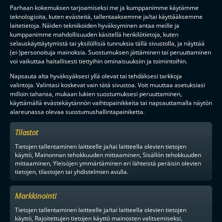
– Kalpana ei voita kaikkia yksi vastaan yksi tilanteita, mutta pystyy
Parhaan kokemuksen tarjoamiseksi me ja kumppanimme käytämme
korvaamaan sen hyvällä pelikäsityksellään, esimerkiksi
teknologioita, kuten evästeitä, tallentaaksemme ja/tai käyttääksemme
ennakoimalla tilanteita.
laitetietoja. Näiden tekniikoiden hyväksyminen antaa meille ja
kumppanimme mahdollisuuden käsitellä henkilötietoja, kuten
Mitä mieltä olet hänen siirrosta Kooveesta Pirkkoihin?
selauskäyttäytymistä tai yksilöllisiä tunnuksia tällä sivustolla, ja näyttää
(ei-)personoituja mainoksia. Suostumuksen jättäminen tai peruuttaminen
– Vaikka siirto tarkoittaa alempaa sarjatasoa, se on hyvä ratkaisu
voi vaikuttaa haitallisesti tiettyihin ominaisuuksiin ja toimintoihin.
Kalpanan urakehitykselle. Uskon, että näemme Kalpanan
toistaiseksi parhaan kauden. Uskon myös, että Pirkoilla on hyvät
Napsauta alta hyväksyäksesi yllä olevat tai tehdäksesi tarkkoja
saumat taistella paikasta F-liigaan myös kaudelle 2023-24.
valintoja. Valintasi koskevat vain tätä sivustoa. Voit muuttaa asetuksiasi
milloin tahansa, mukaan lukien suostumuksesi peruuttaminen,
Pirkkalan Pirkkojen valmennuksessa tapahtui muutoksia, kun
käyttämällä evästekäytännön vaihtopainikkeita tai napsauttamalla näytön
turkulaislähtöinen
Timo Tukiainen
otti päävastuun naisten
alareunassa olevaa suostumushallintapainiketta.
joukkueesta. Oletettavasti joukkueen tavoitteet on asetettu korkealle.
Tilastot
Huhujen mukaan Pirkoissa on nyt tekemisen meininki. Millaista
kautta naisten joukkueen uutena päävalmentajana odotat ensi
Tietojen tallentaminen laitteelle ja/tai laitteella olevien tietojen
kaudesta?
käyttö, Mainonnan tehokkuuden mittaaminen, Sisällön tehokkuuden
mittaaminen, Yleisöjen ymmärtäminen eri lähteistä peräisin olevien
– Meillä on runko pysynyt hyvin kasassa ja olemme saaneet
tietojen, tilastojen tai yhdistelmien avulla.
vahvistuksia muista Tampereen alueen seuroista. Fysiikkapuolella
olemme menneet kesän aikana kovaa. Tavoitteemme on nousta
kauden päätteeksi uudistettuun F-liigaan.
Markkinointi
Tietojen tallentaminen laitteelle ja/tai laitteella olevien tietojen
Minkälaisia odotuksia sinulla on uudesta vahvistuksesta, Kalpana
käyttö, Rajoitettujen tietojen käyttö mainosten valitsemiseksi,
Tarvaisesta?