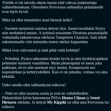
Tytöille ei ole talvella oikein muuta yhtä vahvaa joukkuelajia
vaihtoehtonakaan. Olosuhteet Porvoossa salibandyn pelaamiselle
ovat myös hyvät.
Mikä on ollut toistaiseksi urasi hienoin hetki?
– Suomen mestaruus naisissa tietysti yksi. Junnuvuosiltakin löytyy
eräs merkittävä muisto. A-tytöissä nousimme Divarista pronssisijalle
voittamalla ratkaisevassa ottelussa Tampereen Classicin. Sain tehdä
ratkaisumaalin viisi minuuttia ennen ottelun loppumista.
Mitkä ovat vahvuutesi ja mitä pitää vielä kehittää?
– Pelisilmä. Pystyn näkemään kentän hyvin ja olen hyökkäyspäässä
pehmeine käsineni vaarallinen. Muita pienempänä en mene joka
paikkaan, eli en niin sanotusti myy itseäni. Kompensoin sen
nopeudellani ja ketteryydelläni. Kun ei ole pituutta, voimaa voi aina
kehittää.
Onko sinulla ollut salibandyssä esikuvia?
– Niitä on ollut nuorena useita ja ovat ne vaihdelleetkin.
Pikkutyttönä kävin katsomassa PSS:n
Henna Uljuan
ja
Senni
Hietasen
otteluita. Ja tietysti
My Kippilä
on ollut aina Porvoossa iso
esikuva.