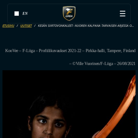
EN
ETUSIVU
UUTISET
KESÄN SIIRTOVONKALEET: NUOREN KALPANA TARVAISEN ARJESSA ON ELÄMÄNMUUTOKSIA TAPAHTUNUT TIUHAAN – NYT ON HAUSSA ISOMPAA ROOLIA PIRKKALAN PIRKOISSA
KooVee – F-Liiga – Profiilikuvaukset 2021-22 – Pirkka-halli, Tampere, Finland
– ©Ville Vuorinen/F-Liiga – 26/08/2021