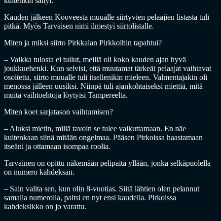
kuitenkin säilyi.
Kauden jälkeen Kooveesta muualle siirtyvien pelaajien listasta tuli
pitkä. Myös Tarvaisen nimi ilmestyi siirtolistalle.
Miten ja miksi siirto Pirkkalan Pirkkoihin tapahtui?
– Vaikka tulosta ei tullut, meillä oli koko kauden ajan hyvä
joukkuehenki. Kun selvisi, että muutamat tärkeät pelaajat vaihtavat
osoitetta, siirto muualle tuli itsellenikin mieleen. Valmentajakin oli
menossa jälleen uusiksi. Niinpä tuli ajankohtaiseksi miettiä, mitä
muita vaihtoehtoja löytyisi Tampereelta.
Miten koet sarjatason vaihtumisen?
– Aluksi mietin, millä tavoin se tulee vaikuttamaan. En näe
kuitenkaan siinä mitään ongelmaa. Pääsen Pirkoissa haastamaan
itseäni ja ottamaan isompaa roolia.
Tarvainen on opittu näkemään pelipaita yllään, jonka selkäpuolella
on numero kahdeksan.
– Sain valita sen, kun olin 8-vuotias. Siitä lähtien olen pelannut
samalla numerolla, paitsi en nyt ensi kaudella. Pirkoissa
kahdeksikko on jo varattu.