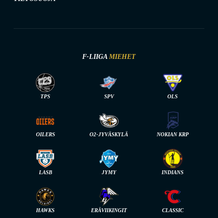
F-LIIGA
MIEHET
TPS
SPV
OLS
OILERS
O2-JYVÄSKYLÄ
NOKIAN KRP
LASB
JYMY
INDIANS
HAWKS
ERÄVIIKINGIT
CLASSIC