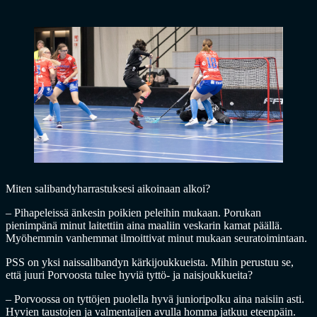
Miten salibandyharrastuksesi aikoinaan alkoi?
– Pihapeleissä änkesin poikien peleihin mukaan. Porukan
pienimpänä minut laitettiin aina maaliin veskarin kamat päällä.
Myöhemmin vanhemmat ilmoittivat minut mukaan seuratoimintaan.
PSS on yksi naissalibandyn kärkijoukkueista. Mihin perustuu se,
että juuri Porvoosta tulee hyviä tyttö- ja naisjoukkueita?
– Porvoossa on tyttöjen puolella hyvä junioripolku aina naisiin asti.
Hyvien taustojen ja valmentajien avulla homma jatkuu eteenpäin.