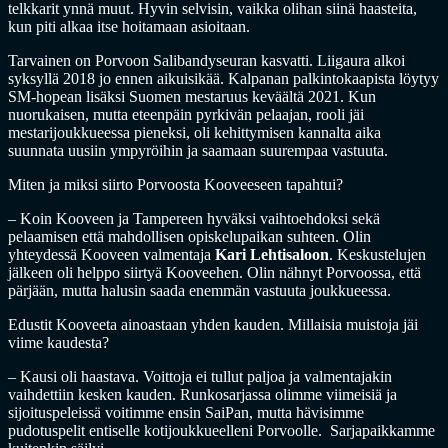
telkkarit ynnä muut. Hyvin selvisin, vaikka olihan siinä haasteita,
kun piti alkaa itse hoitamaan asioitaan.
Tarvainen on Porvoon Salibandyseuran kasvatti. Liigaura alkoi
syksyllä 2018 jo ennen aikuisikää. Kalpanan palkintokaapista löytyy
SM-hopean lisäksi Suomen mestaruus keväältä 2021. Kun
nuorukaisen, mutta eteenpäin pyrkivän pelaajan, rooli jäi
mestarijoukkueessa pieneksi, oli kehittymisen kannalta aika
suunnata uusiin ympyröihin ja saamaan suurempaa vastuuta.
Miten ja miksi siirto Porvoosta Kooveeseen tapahtui?
– Koin Kooveen ja Tampereen hyväksi vaihtoehdoksi sekä
pelaamisen että mahdollisen opiskelupaikan suhteen. Olin
yhteydessä Kooveen valmentaja
Kari Lehtisaloon
. Keskustelujen
jälkeen oli helppo siirtyä Kooveehen. Olin nähnyt Porvoossa, että
pärjään, mutta halusin saada enemmän vastuuta joukkueessa.
Edustit Kooveeta ainoastaan yhden kauden. Millaisia muistoja jäi
viime kaudesta?
– Kausi oli haastava. Voittoja ei tullut paljoa ja valmentajakin
vaihdettiin kesken kauden. Runkosarjassa olimme viimeisiä ja
sijoituspeleissä voitimme ensin SaiPan, mutta hävisimme
pudotuspelit entiselle kotijoukkueelleni Porvoolle. Sarjapaikkamme