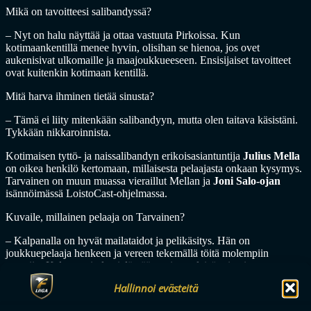
Mikä on tavoitteesi salibandyssä?
– Nyt on halu näyttää ja ottaa vastuuta Pirkoissa. Kun
kotimaankentillä menee hyvin, olisihan se hienoa, jos ovet
aukenisivat ulkomaille ja maajoukkueeseen. Ensisijaiset tavoitteet
ovat kuitenkin kotimaan kentillä.
Mitä harva ihminen tietää sinusta?
– Tämä ei liity mitenkään salibandyyn, mutta olen taitava käsistäni.
Tykkään nikkaroinnista.
Kotimaisen tyttö- ja naissalibandyn erikoisasiantuntija
Julius Mella
on oikea henkilö kertomaan, millaisesta pelaajasta onkaan kysymys.
Tarvainen on muun muassa vieraillut Mellan ja
Joni Salo-ojan
isännöimässä LoistoCast-ohjelmassa.
Kuvaile, millainen pelaaja on Tarvainen?
– Kalpanalla on hyvät mailataidot ja pelikäsitys. Hän on
joukkuepelaaja henkeen ja vereen tekemällä töitä molempiin
suuntiin. Kalpana ei ole vielä päässyt ison yleisön tietoisuuteen,
mutta taidoissa on hyvin paljon potentiaalia lyödä itsensä ensi
Hallinnoi evästeitä
kaudella läpi.