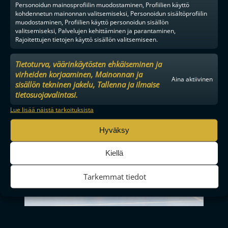
Personoidun mainosprofiilin muodostaminen, Profiilien käyttö
kohdennetun mainonnan valitsemiseksi, Personoidun sisältöprofiilin
– Kyseessä on lahjakas ja motivoitunut pelaaja. On ollut
muodostaminen, Profiilien käyttö personoidun sisällön
mielenkiintoista tehdä yhteistyötä. Isot ovat myös odotukseni.
valitsemiseksi, Palvelujen kehittäminen ja parantaminen,
Viisikko ja joukkue edellä kuitenkin mennään. Kalpana ei ole ainoa,
Rajoitettujen tietojen käyttö sisällön valitsemiseen.
sillä joukkueessa on muitakin lahjakkaita nuoria, kuten nuorten
maailmanmestareitakin.
Tietoturva, väärinkäytösten ehkäiseminen ja
Teksti: Hannu Tuominen
virheiden korjaaminen, Mainonnan ja
Kuvat: Ville Vuorinen ja Esa Takalo
Aina aktiivinen
sisällön tekninen jakelu, Tallenna ja ilmaise
tietosuojavalintasi.
Lue lisää näistä tarkoituksista
Hyväksy
Kiellä
Tarkemmat tiedot