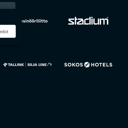
ktiivinen
edot