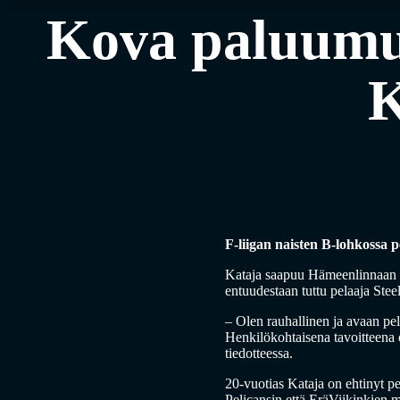
Kova paluumuu
K
F-liigan naisten B-lohkossa 
Kataja saapuu Hämeenlinnaan S
entuudestaan tuttu pelaaja Stee
– Olen rauhallinen ja avaan pe
Henkilökohtaisena tavoitteena 
tiedotteessa.
20-vuotias Kataja on ehtinyt pe
Pelicansin että EräViikinkien m