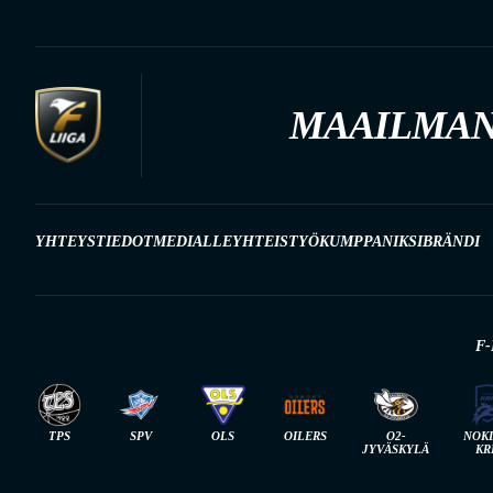
MAAILMAN
YHTEYSTIEDOT
MEDIALLE
YHTEISTYÖKUMPPANIKSI
BRÄNDI
F-
TPS
SPV
OLS
OILERS
O2-
NOK
JYVÄSKYLÄ
KR