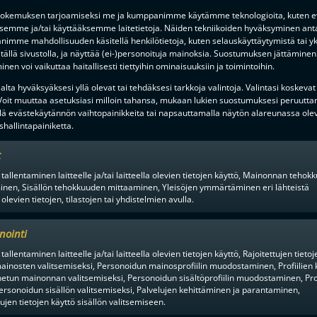
okemuksen tarjoamiseksi me ja kumppanimme käytämme teknologioita, kuten ev
ksemme ja/tai käyttääksemme laitetietoja. Näiden tekniikoiden hyväksyminen ant
imme mahdollisuuden käsitellä henkilötietoja, kuten selauskäyttäytymistä tai yks
tällä sivustolla, ja näyttää (ei-)personoituja mainoksia. Suostumuksen jättäminen 
nen voi vaikuttaa haitallisesti tiettyihin ominaisuuksiin ja toimintoihin.
lta hyväksyäksesi yllä olevat tai tehdäksesi tarkkoja valintoja. Valintasi koskevat
 Voit muuttaa asetuksiasi milloin tahansa, mukaan lukien suostumuksesi peruutta
lä evästekäytännön vaihtopainikkeita tai napsauttamalla näytön alareunassa ole
en alusta ratkaisuhetkiin asti.
hallintapainiketta.
t
 tallentaminen laitteelle ja/tai laitteella olevien tietojen käyttö, Mainonnan teho
inen, Sisällön tehokkuuden mittaaminen, Yleisöjen ymmärtäminen eri lähteistä
 olevien tietojen, tilastojen tai yhdistelmien avulla.
nointi
tallentaminen laitteelle ja/tai laitteella olevien tietojen käyttö, Rajoitettujen tietoj
ainosten valitsemiseksi, Personoidun mainosprofiilin muodostaminen, Profiilien 
tun mainonnan valitsemiseksi, Personoidun sisältöprofiilin muodostaminen, Prof
F-LIIGAN
KUMPPANIT
ersonoidun sisällön valitsemiseksi, Palvelujen kehittäminen ja parantaminen,
tujen tietojen käyttö sisällön valitsemiseen.