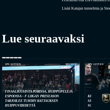
Lisää Katajan tunnelmia ja Ste
Lue seuraavaksi
3PV SITTEN
MIEHET
4PV SITTEN
FINAALIUUSINTA PORISSA, HUIPPUPELEJÄ
ESPOOSSA – F-LIIGAN PRESEASON
KETKÄ OVAT 
TARJOILEE TUHDIN KATTAUKSEN
SEURAA TÄST
HUIPPUVIIHDETTÄ
SOPIMUSTILA