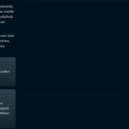
ästeitä,
aa meille
ilöllisiä
tai
 vain tätä
minen,
vaa
kkuuden
en
käyttö
iilien