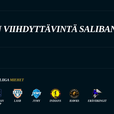
 VIIHDYTTÄVINTÄ SALIBA
LIIGA
MIEHET
IAN
LASB
JYMY
INDIANS
HAWKS
ERÄVIIKINGIT
P