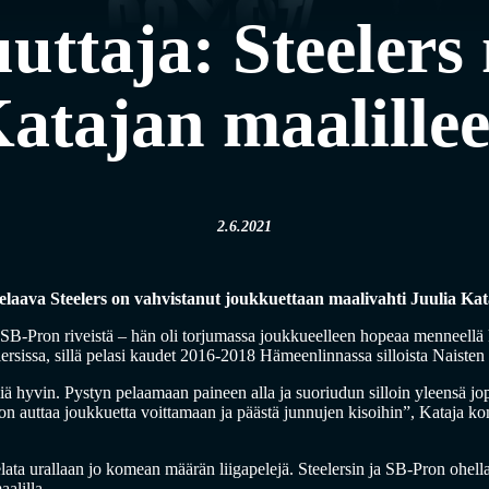
ttaja: Steelers 
atajan maalille
2.6.2021
pelaava Steelers on vahvistanut joukkuettaan maalivahti Juulia Kata
B-Pron riveistä – hän oli torjumassa joukkueelleen hopeaa menneellä 
lersissa, sillä pelasi kaudet 2016-2018 Hämeenlinnassa silloista Naisten
liä hyvin. Pystyn pelaamaan paineen alla ja suoriudun silloin yleensä j
on auttaa joukkuetta voittamaan ja päästä junnujen kisoihin”, Kataja k
lata urallaan jo komean määrän liigapelejä. Steelersin ja SB-Pron ohella
aalilla.