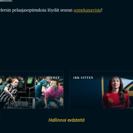
elersin pelaajasopimuksia löydät seuran
somekanavista
!
MIEHET
1KK SITTEN
KESÄN KOVIMMAT HANKINNAT?
Hallinnoi evästeitä
Ä SEUROJEN JULKAISTUJA
NTEITA
FBC LOISTOLLE RUOTSALAISV