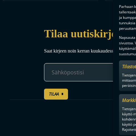
Parhaan k
tallentaa
ja kumppan
tunnuksia 
peruuttami
Tilaa uutiskirje
Napsauta a
sivustoa.
käyttämäl
Saat kirjeen noin kerran kuukaudessa F-liigakaud
suostumus
Tilasto
Tietojen
mittaam
peräisin
TILAA
Markki
Tietojen 
käyttö m
kohdenne
käyttö p
Rajoitet