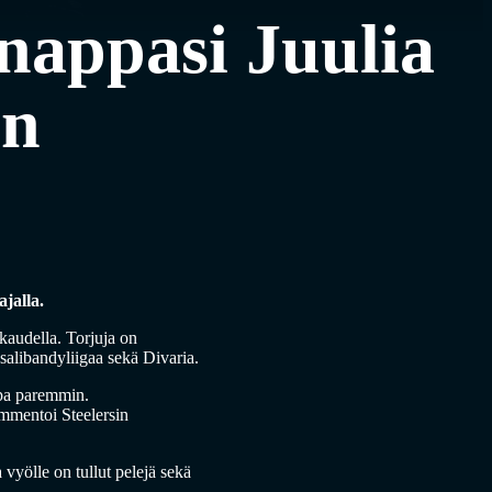
nappasi Juulia
en
jalla.
kaudella. Torjuja on
 salibandyliigaa sekä Divaria.
opa paremmin.
ommentoi Steelersin
 vyölle on tullut pelejä sekä