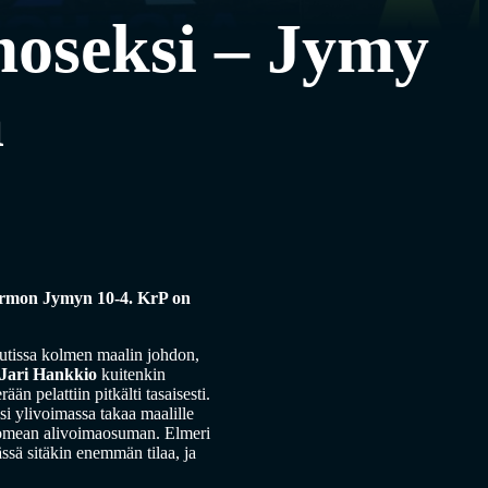
moseksi – Jymy
a
urmon Jymyn 10-4. KrP on
utissa kolmen maalin johdon,
Jari Hankkio
kuitenkin
ään pelattiin pitkälti tasaisesti.
si ylivoimassa takaa maalille
omean alivoimaosuman. Elmeri
ässä sitäkin enemmän tilaa, ja