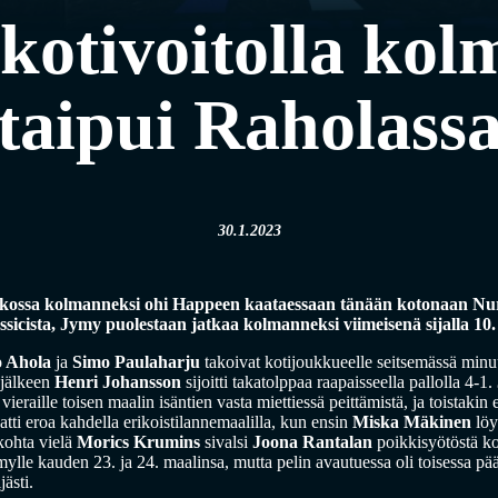
kotivoitolla kol
taipui Raholass
30.1.2023
ukossa kolmanneksi ohi Happeen kaataessaan tänään kotonaan N
sicista, Jymy puolestaan jatkaa kolmanneksi viimeisenä sijalla 10.
o Ahola
ja
Simo Paulaharju
takoivat kotijoukkueelle seitsemässä minu
jälkeen
Henri Johansson
sijoitti takatolppaa raapaisseella pallolla 4-1.
ieraille toisen maalin isäntien vasta miettiessä peittämistä, ja toistakin er
tti eroa kahdella erikoistilannemaalilla, kun ensin
Miska Mäkinen
löy
kohta vielä
Morics Krumins
sivalsi
Joona Rantalan
poikkisyötöstä k
mylle kauden 23. ja 24. maalinsa, mutta pelin avautuessa oli toisessa pä
ästi.