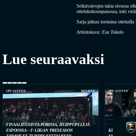
Selkävaivojen takia sivussa ol
ottelukokoonpanossa, toki vielä
Sarja jatkuu torstaina ottelui
Arkistokuva: Esa Takalo
Lue seuraavaksi
2PV SITTEN
MIEHET
3PV SITTEN
FINAALIUUSINTA PORISSA, HUIPPUPELEJÄ
ESPOOSSA – F-LIIGAN PRESEASON
KETKÄ OVAT 