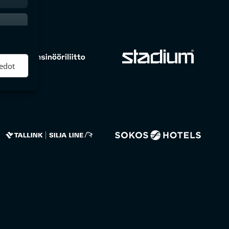
ktiivinen
edot