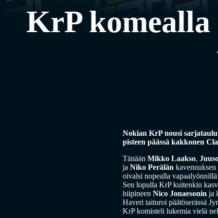
KrP komealla 
Nokian KrP nousi sarjataul
pisteen päässä kakkonen Clas
Tänään
Mikko Laakso
,
Juus
ja
Niko Perälän
kavennuksen 
oivalsi nopealla vapaalyönnillä v
Sen lopulla KrP kuitenkin kasva
hiipineen
Nico Jonaesonin
ja 
Haveri taituroi päätöserässä Jy
KrP komisteli lukemia vielä nelj