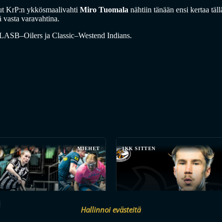
lut KrP:n ykkösmaalivahti
Miro Tuomala
nähtiin tänään ensi kertaa täl
 vasta varavahtina.
lla LASB–Oilers ja Classic–Westend Indians.
MIEHET
1KK SITTEN
Hallinnoi evästeitä
KESÄN KOVIMMAT HANKINNAT?