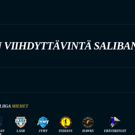
 VIIHDYTTÄVINTÄ SALIBA
LIIGA
MIEHET
IAN
LASB
JYMY
INDIANS
HAWKS
ERÄVIIKINGIT
P