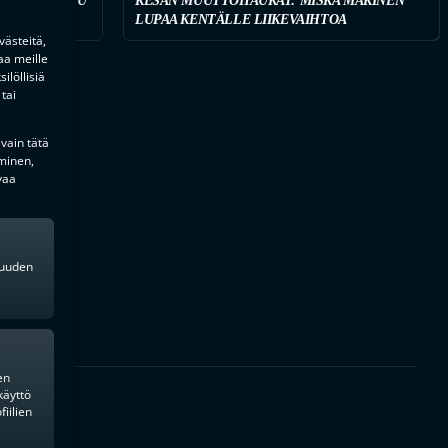
STARI ARTTU
KESÄN MUUTTOHAUKAT: MISKA MÄKINEN
LUPAA KENTÄLLE LIIKEVAIHTOA
ästeitä,
aa meille
ilöllisiä
tai
 vain tätä
minen,
vaa
kkuuden
en
käyttö
iilien