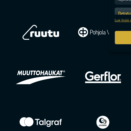
Tietot
Mainonn
Lue lisää 
tietosu