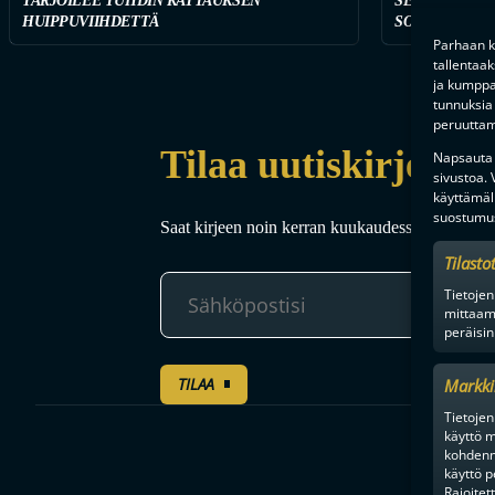
TARJOILEE TUHDIN KATTAUKSEN
SEURAA TÄST
HUIPPUVIIHDETTÄ
SOPIMUSTILA
Parhaan k
tallentaa
ja kumppan
tunnuksia 
peruuttami
Tilaa uutiskirje
Napsauta a
sivustoa.
käyttämäl
suostumus
Saat kirjeen noin kerran kuukaudessa F-liigakaud
Tilasto
Tietojen
mittaam
peräisin
TILAA
Markki
Tietojen 
käyttö m
kohdenne
käyttö p
Rajoitet