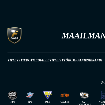
MAAILMAN
YHTEYSTIEDOT
MEDIALLE
YHTEISTYÖKUMPPANIKSI
BRÄNDI
F-
TPS
SPV
OLS
OILERS
O2-
NOK
JYVÄSKYLÄ
KR