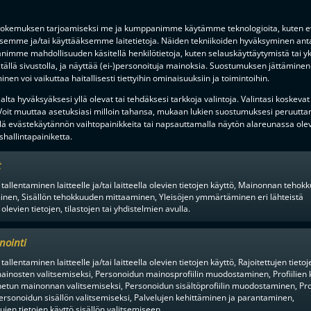
Ä SEUROJEN JULKAISTUJA
KAKSINKERTAINEN SUOMEN ME
NTEITA
HAAPALA O2-JYVÄSKYLÄÄN
okemuksen tarjoamiseksi me ja kumppanimme käytämme teknologioita, kuten ev
ksemme ja/tai käyttääksemme laitetietoja. Näiden tekniikoiden hyväksyminen ant
imme mahdollisuuden käsitellä henkilötietoja, kuten selauskäyttäytymistä tai yks
tällä sivustolla, ja näyttää (ei-)personoituja mainoksia. Suostumuksen jättäminen 
nen voi vaikuttaa haitallisesti tiettyihin ominaisuuksiin ja toimintoihin.
lta hyväksyäksesi yllä olevat tai tehdäksesi tarkkoja valintoja. Valintasi koskevat
 Voit muuttaa asetuksiasi milloin tahansa, mukaan lukien suostumuksesi peruutta
lä evästekäytännön vaihtopainikkeita tai napsauttamalla näytön alareunassa ole
hallintapainiketta.
en alusta ratkaisuhetkiin asti.
t
 tallentaminen laitteelle ja/tai laitteella olevien tietojen käyttö, Mainonnan teho
inen, Sisällön tehokkuuden mittaaminen, Yleisöjen ymmärtäminen eri lähteistä
 olevien tietojen, tilastojen tai yhdistelmien avulla.
nointi
tallentaminen laitteelle ja/tai laitteella olevien tietojen käyttö, Rajoitettujen tietoj
ainosten valitsemiseksi, Personoidun mainosprofiilin muodostaminen, Profiilien 
tun mainonnan valitsemiseksi, Personoidun sisältöprofiilin muodostaminen, Prof
ersonoidun sisällön valitsemiseksi, Palvelujen kehittäminen ja parantaminen,
tujen tietojen käyttö sisällön valitsemiseen.