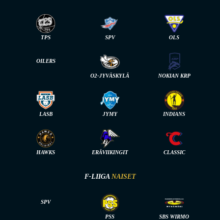
TPS
SPV
OLS
OILERS
O2-JYVÄSKYLÄ
NOKIAN KRP
LASB
JYMY
INDIANS
HAWKS
ERÄVIIKINGIT
CLASSIC
F-LIIGA
NAISET
SPV
PSS
SBS WIRMO