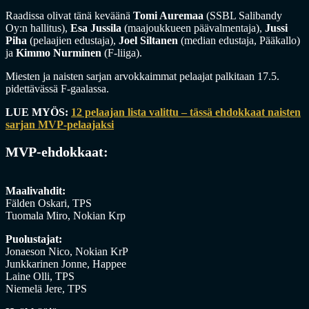
Raadissa olivat tänä keväänä
Tomi Auremaa
(SSBL Salibandy
Oy:n hallitus),
Esa Jussila
(maajoukkueen päävalmentaja),
Jussi
Piha
(pelaajien edustaja),
Joel Siltanen
(median edustaja, Pääkallo)
ja
Kimmo Nurminen
(F-liiga).
Miesten ja naisten sarjan arvokkaimmat pelaajat palkitaan 17.5.
pidettävässä F-gaalassa.
LUE MYÖS:
12 pelaajan lista valittu – tässä ehdokkaat naisten
sarjan MVP-pelaajaksi
MVP-ehdokkaat:
Maalivahdit:
Fälden Oskari, TPS
Tuomala Miro, Nokian Krp
Puolustajat:
Jonaeson Nico, Nokian KrP
Junkkarinen Jonne, Happee
Laine Olli, TPS
Niemelä Jere, TPS