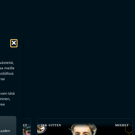
ästeitä,
aa meille
ilöllisiä
tai
 vain tätä
minen,
vaa
MIEHET
1KK SITTEN
MIEHET
kkuuden