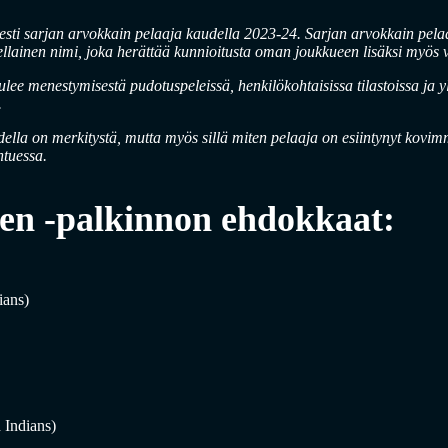
ti sarjan arvokkain pelaaja kaudella 2023-24. Sarjan arvokkain pel
sellainen nimi, joka herättää kunnioitusta oman joukkueen lisäksi myös v
ulee menestymisestä pudotuspeleissä, henkilökohtaisissa tilastoissa ja yl
.
udella on merkitystä, mutta myös sillä miten pelaaja on esiintynyt kovim
tuessa.
n -palkinnon ehdokkaat:
ians)
 Indians)