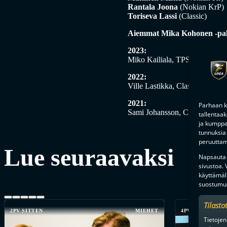
Rantala Joona
(Nokian KrP)
Toriseva Lassi
(Classic)
Aiemmat Mika Kohonen -palk
2023:
Miko Kailiala, TPS
2022:
Ville Lastikka, Classic
2021:
Parhaan k
Sami Johansson, Classic
tallentaa
ja kumppan
tunnuksia 
peruuttami
Lue seuraavaksi
Napsauta a
sivustoa.
käyttämäl
suostumus
Tilasto
2PV SITTEN
MIEHET
4PV SITTEN
Tietojen