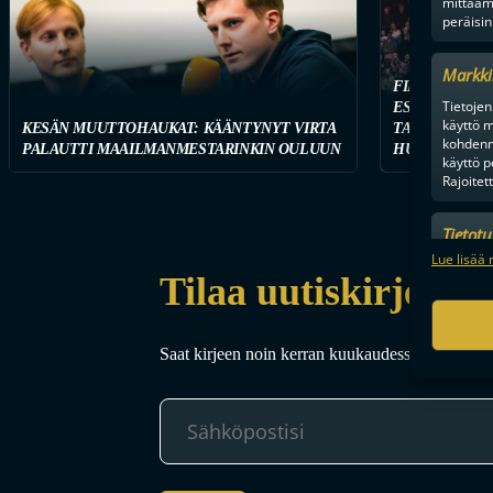
mittaam
peräisin
Markki
FINAALIUUSI
Tietojen 
ESPOOSSA – F
käyttö m
KESÄN MUUTTOHAUKAT: KÄÄNTYNYT VIRTA
TARJOILEE T
kohdenne
PALAUTTI MAAILMANMESTARINKIN OULUUN
HUIPPUVIIHD
käyttö p
Rajoitet
Tietot
Mainonn
Lue lisää 
tietosu
Tilaa uutiskirje
Saat kirjeen noin kerran kuukaudessa F-liigakaud