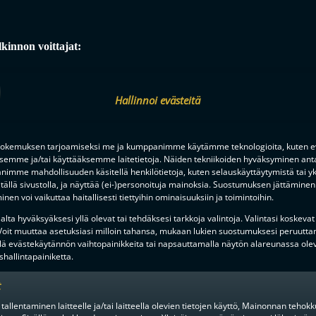
innon voittajat:
Hallinnoi evästeitä
okemuksen tarjoamiseksi me ja kumppanimme käytämme teknologioita, kuten ev
ksemme ja/tai käyttääksemme laitetietoja. Näiden tekniikoiden hyväksyminen ant
imme mahdollisuuden käsitellä henkilötietoja, kuten selauskäyttäytymistä tai yks
tällä sivustolla, ja näyttää (ei-)personoituja mainoksia. Suostumuksen jättäminen 
nen voi vaikuttaa haitallisesti tiettyihin ominaisuuksiin ja toimintoihin.
lta hyväksyäksesi yllä olevat tai tehdäksesi tarkkoja valintoja. Valintasi koskevat
 Voit muuttaa asetuksiasi milloin tahansa, mukaan lukien suostumuksesi peruutta
lä evästekäytännön vaihtopainikkeita tai napsauttamalla näytön alareunassa ole
hallintapainiketta.
t
MIEHET
5PV SITTEN
 tallentaminen laitteelle ja/tai laitteella olevien tietojen käyttö, Mainonnan teho