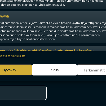
inen, Sisällön tehokkuuden mittaaminen, Yleisöjen ymmärtäminen eri lähteistä
 olevien tietojen, tilastojen tai yhdistelmien avulla.
nointi
NTA PORISSA, HUIPPUPELEJÄ
tallentaminen laitteelle ja/tai laitteella olevien tietojen käyttö, Rajoitettujen tietoj
-LIIGAN PRESEASON
KETKÄ OVAT KESÄN KOVIMMAT
ainosten valitsemiseksi, Personoidun mainosprofiilin muodostaminen, Profiilien 
UHDIN KATTAUKSEN
SEURAA TÄSTÄ SEUROJEN JUL
tun mainonnan valitsemiseksi, Personoidun sisältöprofiilin muodostaminen, Prof
ETTÄ
SOPIMUSTILANTEITA
ersonoidun sisällön valitsemiseksi, Palvelujen kehittäminen ja parantaminen,
tujen tietojen käyttö sisällön valitsemiseen.
urva, väärinkäytösten ehkäiseminen ja virheiden korjaaminen,
an ja sisällön tekninen jakelu, Tallenna ja ilmaise
Aina a
näistä tarkoituksista
ojavalintasi.
Tarkemmat ti
Hyväksy
Kiellä
en alusta ratkaisuhetkiin asti.