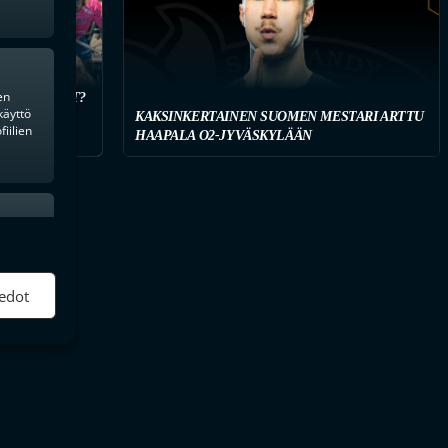
en
 HANKINNAT?
käyttö
KAISTUJA
KAKSINKERTAINEN SUOMEN MESTARI ARTTU
iilien
HAAPALA O2-JYVÄSKYLÄÄN
ktiivinen
edot