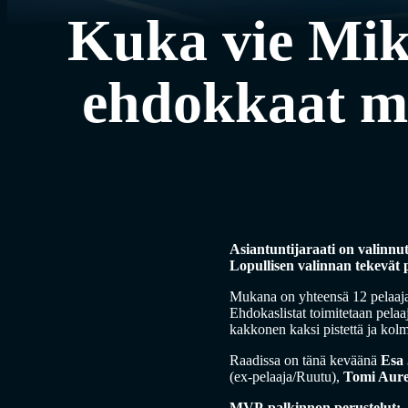
Kuka vie Mik
ehdokkaat m
Asiantuntijaraati on valinn
Lopullisen valinnan tekevät 
Mukana on yhteensä 12 pelaajaa
Ehdokaslistat toimitetaan pelaaj
kakkonen kaksi pistettä ja kol
Raadissa on tänä keväänä
Esa 
(ex-pelaaja/Ruutu),
Tomi Aur
MVP-palkinnon perustelut: