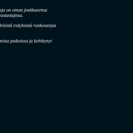
aaja on oman joukkueensa
astustajissa.
eisistä esityksistä runkosarjaa
missa paikoissa ja kehittynyt