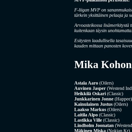
F-liigan MVP on sananmukaises
tärkein yksittäinen pelaaja ja 
Arvoasteikossa lisämerkitystä t
kuitenkaan täysin unohtamatta
Esitysten laadullisella tasaisu
kauden mittaan panosten koven
Mika Kohone
Astala Aaro
(Oilers)
Auvinen Jasper
(Westend Ind
Heikkilä Oskari
(Classic)
Junkkarinen Jonne
(Happee)
Kainulainen Justus
(Oilers)
Laakso Markus
(Oilers)
Laitila Alpo
(Classic)
Lastikka Ville
(Classic)
Lindholm Joonatan
(Westend
Mäkinen Miska
(Nokian Kr)