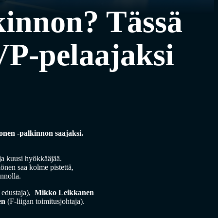
kinnon? Tässä
P-pelaajaksi
onen -palkinnon saajaksi.
ja kuusi hyökkääjää.
könen saa kolme pistettä,
nnolla.
 edustaja),
Mikko Leikkanen
en
(F-liigan toimitusjohtaja).