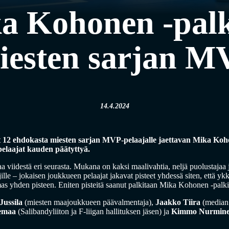
a Kohonen -pal
iesten sarjan MV
14.4.2024
ut 12 ehdokasta miesten sarjan MVP-pelaajalle jaettavan Mika Koh
pelaajat kauden päätyttyä.
 viidestä eri seurasta. Mukana on kaksi maalivahtia, neljä puolustajaa 
ille – jokaisen joukkueen pelaajat jakavat pisteet yhdessä siten, että yk
mas yhden pisteen. Eniten pisteitä saanut palkitaan Mika Kohonen -palki
Jussila
(miesten maajoukkueen päävalmentaja),
Jaakko Tiira
(median
emaa
(Salibandyliiton ja F-liigan hallituksen jäsen) ja
Kimmo Nurmin