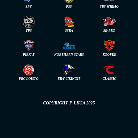
SPV
PSS
SBS WIRMO
TPS
SSRA
SB-PRO
PIRKAT
NORTHERN STARS
KOOVEE
FBC LOISTO
ERÄVIIKINGIT
CLASSIC
COPYRIGHT F-LIIGA 2025