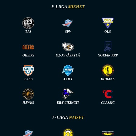
F-LIIGA
MIEHET
TPS
SPV
OLS
OILERS
O2-JYVÄSKYLÄ
NOKIAN KRP
LASB
JYMY
INDIANS
HAWKS
ERÄVIIKINGIT
CLASSIC
F-LIIGA
NAISET