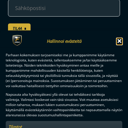
TILAA
Hallinnoi evästeitä
F-LIIGAN
KUMPPANIT
Parhaan kokemuksen tarjoamiseksi me ja kumppanimme käytämme
teknologioita, kuten evästeitä, tallentaaksemme ja/tai käyttääksemme
laitetietoja. Näiden tekniikoiden hyväksyminen antaa meille ja
kumppanimme mahdollisuuden käsitellä henkilötietoja, kuten
selauskäyttäytymistä tai yksilöllisiä tunnuksia tällä sivustolla, ja näyttää
(ei-)personoituja mainoksia. Suostumuksen jättäminen tai peruuttaminen
voi vaikuttaa haitallisesti tiettyihin ominaisuuksiin ja toimintoihin.
Napsauta alta hyväksyäksesi yllä olevat tai tehdäksesi tarkkoja
valintoja. Valintasi koskevat vain tätä sivustoa. Voit muuttaa asetuksiasi
milloin tahansa, mukaan lukien suostumuksesi peruuttaminen,
käyttämällä evästekäytännön vaihtopainikkeita tai napsauttamalla näytön
alareunassa olevaa suostumushallintapainiketta.
Tilastot