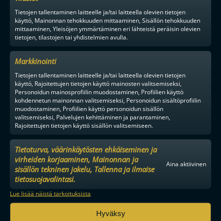
Tietojen tallentaminen laitteelle ja/tai laitteella olevien tietojen
käyttö, Mainonnan tehokkuuden mittaaminen, Sisällön tehokkuuden
mittaaminen, Yleisöjen ymmärtäminen eri lähteistä peräisin olevien
tietojen, tilastojen tai yhdistelmien avulla.
Markkinointi
Tietojen tallentaminen laitteelle ja/tai laitteella olevien tietojen
käyttö, Rajoitettujen tietojen käyttö mainosten valitsemiseksi,
Personoidun mainosprofiilin muodostaminen, Profiilien käyttö
kohdennetun mainonnan valitsemiseksi, Personoidun sisältöprofiilin
muodostaminen, Profiilien käyttö personoidun sisällön
valitsemiseksi, Palvelujen kehittäminen ja parantaminen,
Rajoitettujen tietojen käyttö sisällön valitsemiseen.
Tietoturva, väärinkäytösten ehkäiseminen ja
virheiden korjaaminen, Mainonnan ja
Aina aktiivinen
sisällön tekninen jakelu, Tallenna ja ilmaise
tietosuojavalintasi.
Lue lisää näistä tarkoituksista
Hyväksy