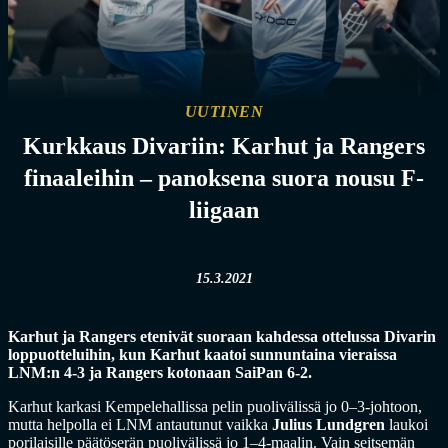
UUTINEN
Kurkkaus Divariin: Karhut ja Rangers
finaaleihin – panoksena suora nousu F-
liigaan
15.3.2021
Karhut ja Rangers etenivät suoraan kahdessa ottelussa Divarin
loppuotteluihin, kun Karhut kaatoi sunnuntaina vieraissa
LNM:n 4-3 ja Rangers kotonaan SaiPan 6-2.
Karhut karkasi Kempelehallissa pelin puolivälissä jo 0–3-johtoon,
mutta helpolla ei LNM antautunut vaikka
Julius Lundgren
laukoi
porilaisille päätöserän puolivälissä jo 1–4-maalin. Vain seitsemän