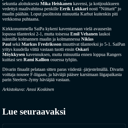
sekuntia aloituksesta
Mika Heiskanen
kavensi, ja kotijoukkueen
vedettyä maalivahtinsa penkille
Eerik Lukkari
nosti ”Niittarit” jo
maalin päähän. Loput puolitoista minuuttia Karhut kuitenkin piti
verkkonsa puhtaana.
Kirkkonummella SaiPa kykeni kaventamaan vielä avauserän
lopussa tilanteeksi 2-1, mutta toisessa
Emil Vehanen
laukoi
isännille kolmannen maalin ja kolmannessa
Niklas
Paul
sekä
Markus Fredriksson
muuttivat tilanteeksi jo 5-1. SaiPan
yritys kuudella viittä vastaan tuotti ensin
Oskari
Möykkysen
kavennuksen, mutta minuuttia ennen loppua Rangers
kuittasi sen
Rami Kallion
osuessa tyhjiin.
Divarin finaalit pelataan sitten paras viidestä -järjestelmällä. Divarin
voittaja nousee F-liigaan, ja häviäjä pääsee karsimaan liigapaikasta
parin Steelers–Jymy häviäjää vastaan.
Arkistokuva: Anssi Koskinen
Lue seuraavaksi