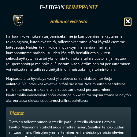
F-LIIGAN
KUMPPANIT
Hallinnoi evästeitä
Parhaan kokemuksen tarjoamiseksi me ja kumppanimme käytämme
teknologioita, kuten evästeitä, tallentaaksemme ja/tai käyttääksemme
laitetietoja. Näiden tekniikoiden hyväksyminen antaa meille ja
kumppanimme mahdollisuuden käsitellä henkilötietoja, kuten
selauskäyttäytymistä tai yksilöllisiä tunnuksia tällä sivustolla, ja näyttää
(ei-)personoituja mainoksia. Suostumuksen jättäminen tai peruuttaminen
voi vaikuttaa haitallisesti tiettyihin ominaisuuksiin ja toimintoihin.
Napsauta alta hyväksyäksesi yllä olevat tai tehdäksesi tarkkoja
valintoja. Valintasi koskevat vain tätä sivustoa. Voit muuttaa asetuksiasi
milloin tahansa, mukaan lukien suostumuksesi peruuttaminen,
käyttämällä evästekäytännön vaihtopainikkeita tai napsauttamalla näytön
alareunassa olevaa suostumushallintapainiketta.
Tilastot
Tietojen tallentaminen laitteelle ja/tai laitteella olevien tietojen
käyttö, Mainonnan tehokkuuden mittaaminen, Sisällön tehokkuuden
mittaaminen, Yleisöjen ymmärtäminen eri lähteistä peräisin olevien