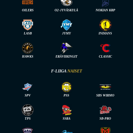
OILERS
O2-JYVÄSKYLÄ
NOKIAN KRP
LASB
JYMY
INDIANS
HAWKS
ERÄVIIKINGIT
CLASSIC
F-LIIGA
NAISET
SPV
PSS
SBS WIRMO
TPS
SSRA
SB-PRO