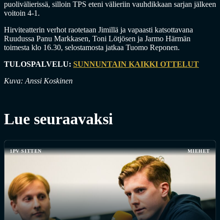
puolivälierissä, silloin TPS eteni välieriin vauhdikkaan sarjan jälkeen
voitoin 4-1.
Hirviteatterin verhot raotetaan Jimillä ja vapaasti katsottavana
Ruudussa Panu Markkasen, Toni Lötjösen ja Jarmo Härmän
toimesta klo 16.30, selostamosta jatkaa Tuomo Reponen.
TULOSPALVELU:
SUNNUNTAIN KAIKKI OTTELUT
Kuva: Anssi Koskinen
Lue seuraavaksi
1PV SITTEN
MIEHET