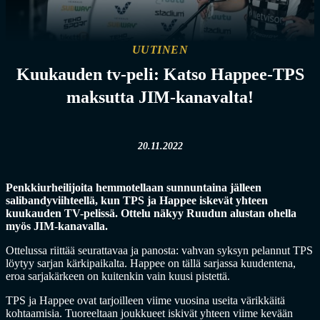
UUTINEN
Kuukauden tv-peli: Katso Happee-TPS
maksutta JIM-kanavalta!
20.11.2022
Penkkiurheilijoita hemmotellaan sunnuntaina jälleen
salibandyviihteellä, kun TPS ja Happee iskevät yhteen
kuukauden TV-pelissä. Ottelu näkyy Ruudun alustan ohella
myös JIM-kanavalla.
Ottelussa riittää seurattavaa ja panosta: vahvan syksyn pelannut TPS
löytyy sarjan kärkipaikalta. Happee on tällä sarjassa kuudentena,
eroa sarjakärkeen on kuitenkin vain kuusi pistettä.
TPS ja Happee ovat tarjoilleen viime vuosina useita värikkäitä
kohtaamisia. Tuoreeltaan joukkueet iskivät yhteen viime kevään