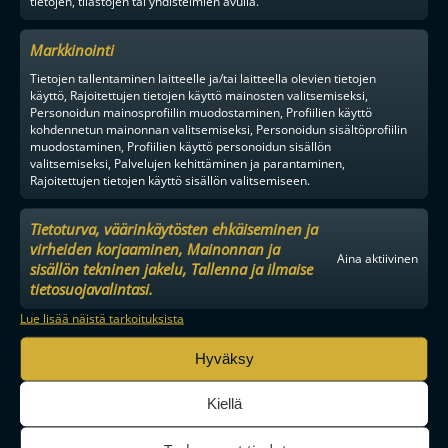
tietojen, tilastojen tai yhdistelmien avulla.
Markkinointi
Tietojen tallentaminen laitteelle ja/tai laitteella olevien tietojen
käyttö, Rajoitettujen tietojen käyttö mainosten valitsemiseksi,
Personoidun mainosprofiilin muodostaminen, Profiilien käyttö
kohdennetun mainonnan valitsemiseksi, Personoidun sisältöprofiilin
muodostaminen, Profiilien käyttö personoidun sisällön
valitsemiseksi, Palvelujen kehittäminen ja parantaminen,
Rajoitettujen tietojen käyttö sisällön valitsemiseen.
Tietoturva, väärinkäytösten ehkäiseminen ja
virheiden korjaaminen, Mainonnan ja
Aina aktiivinen
sisällön tekninen jakelu, Tallenna ja ilmaise
tietosuojavalintasi.
MAAILMAN VIIHDYTTÄVINTÄ SALIBANDYA
Lue lisää näistä tarkoituksista
Hyväksy
Kiellä
SEURAA MEITÄ SOMESSA