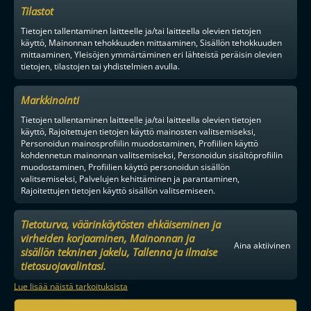
Tilastot
Tietojen tallentaminen laitteelle ja/tai laitteella olevien tietojen
käyttö, Mainonnan tehokkuuden mittaaminen, Sisällön tehokkuuden
mittaaminen, Yleisöjen ymmärtäminen eri lähteistä peräisin olevien
tietojen, tilastojen tai yhdistelmien avulla.
Markkinointi
Tietojen tallentaminen laitteelle ja/tai laitteella olevien tietojen
käyttö, Rajoitettujen tietojen käyttö mainosten valitsemiseksi,
Personoidun mainosprofiilin muodostaminen, Profiilien käyttö
kohdennetun mainonnan valitsemiseksi, Personoidun sisältöprofiilin
muodostaminen, Profiilien käyttö personoidun sisällön
valitsemiseksi, Palvelujen kehittäminen ja parantaminen,
Rajoitettujen tietojen käyttö sisällön valitsemiseen.
Tietoturva, väärinkäytösten ehkäiseminen ja
virheiden korjaaminen, Mainonnan ja
Aina aktiivinen
sisällön tekninen jakelu, Tallenna ja ilmaise
tietosuojavalintasi.
Lue lisää näistä tarkoituksista