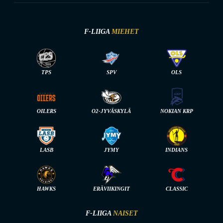
F-LIIGA
MIEHET
TPS
SPV
OLS
OILERS
O2-JYVÄSKYLÄ
NOKIAN KRP
LASB
JYMY
INDIANS
HAWKS
ERÄVIIKINGIT
CLASSIC
F-LIIGA
NAISET