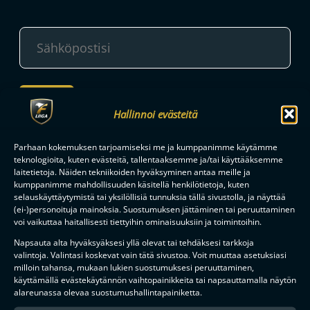
TILAA
Hallinnoi evästeitä
F-LIIGAN
KUMPPANIT
Parhaan kokemuksen tarjoamiseksi me ja kumppanimme käytämme
teknologioita, kuten evästeitä, tallentaaksemme ja/tai käyttääksemme
laitetietoja. Näiden tekniikoiden hyväksyminen antaa meille ja
kumppanimme mahdollisuuden käsitellä henkilötietoja, kuten
selauskäyttäytymistä tai yksilöllisiä tunnuksia tällä sivustolla, ja näyttää
(ei-)personoituja mainoksia. Suostumuksen jättäminen tai peruuttaminen
voi vaikuttaa haitallisesti tiettyihin ominaisuuksiin ja toimintoihin.
Napsauta alta hyväksyäksesi yllä olevat tai tehdäksesi tarkkoja
valintoja. Valintasi koskevat vain tätä sivustoa. Voit muuttaa asetuksiasi
milloin tahansa, mukaan lukien suostumuksesi peruuttaminen,
käyttämällä evästekäytännön vaihtopainikkeita tai napsauttamalla näytön
alareunassa olevaa suostumushallintapainiketta.