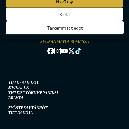
Hyväksy
Kiellä
MAAILMAN VIIHDYTTÄVINTÄ SALIBANDYA
Tarkemmat tiedot
SEURAA MEITÄ SOMESSA
YHTEYSTIEDOT
MEDIALLE
YHTEISTYÖKUMPPANIKSI
BRÄNDI
EVÄSTEKÄYTÄNNÖT
TIETOSUOJA