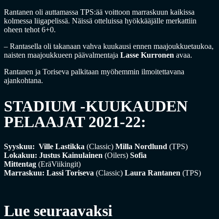
Rantanen oli auttamassa TPS:ää voittoon marraskuun kaikissa
kolmessa liigapelissä. Näissä otteluissa hyökkääjälle merkattiin
oheen tehot 6+0.
– Rantasella oli takanaan vahva kuukausi ennen maajoukkuetaukoa,
naisten maajoukkueen päävalmentaja
Lasse Kurronen
avaa.
Rantanen ja Toriseva palkitaan myöhemmin ilmoitettavana
ajankohtana.
STADIUM -KUUKAUDEN
PELAAJAT 2021-22:
Syyskuu:
Ville Lastikka
(Classic)
Milla Nordlund
(TPS)
Lokakuu: Justus Kainulainen
(Oilers)
Sofia
Mittentag
(EräViikingit)
Marraskuu: Lassi Toriseva
(Classic)
Laura Rantanen
(TPS)
Lue seuraavaksi