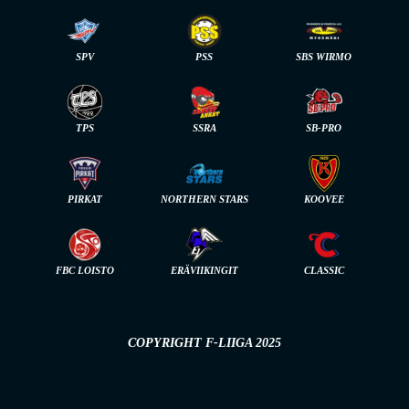
SPV
PSS
SBS WIRMO
TPS
SSRA
SB-PRO
PIRKAT
NORTHERN STARS
KOOVEE
FBC LOISTO
ERÄVIIKINGIT
CLASSIC
COPYRIGHT F-LIIGA 2025