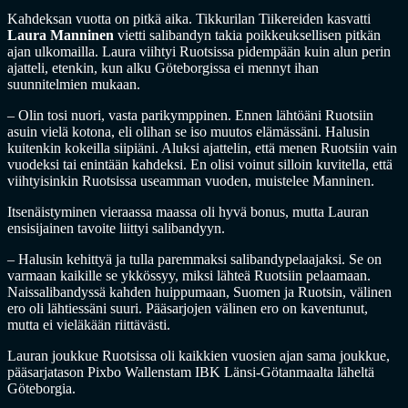
Kahdeksan vuotta on pitkä aika. Tikkurilan Tiikereiden kasvatti
Laura Manninen
vietti salibandyn takia poikkeuksellisen pitkän
ajan ulkomailla. Laura viihtyi Ruotsissa pidempään kuin alun perin
ajatteli, etenkin, kun alku Göteborgissa ei mennyt ihan
suunnitelmien mukaan.
– Olin tosi nuori, vasta parikymppinen. Ennen lähtöäni Ruotsiin
asuin vielä kotona, eli olihan se iso muutos elämässäni. Halusin
kuitenkin kokeilla siipiäni. Aluksi ajattelin, että menen Ruotsiin vain
vuodeksi tai enintään kahdeksi. En olisi voinut silloin kuvitella, että
viihtyisinkin Ruotsissa useamman vuoden, muistelee Manninen.
Itsenäistyminen vieraassa maassa oli hyvä bonus, mutta Lauran
ensisijainen tavoite liittyi salibandyyn.
– Halusin kehittyä ja tulla paremmaksi salibandypelaajaksi. Se on
varmaan kaikille se ykkössyy, miksi lähteä Ruotsiin pelaamaan.
Naissalibandyssä kahden huippumaan, Suomen ja Ruotsin, välinen
ero oli lähtiessäni suuri. Pääsarjojen välinen ero on kaventunut,
mutta ei vieläkään riittävästi.
Lauran joukkue Ruotsissa oli kaikkien vuosien ajan sama joukkue,
pääsarjatason Pixbo Wallenstam IBK Länsi-Götanmaalta läheltä
Göteborgia.