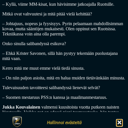
– Kyllä, viime MM-kisat, kun hävisimme jatkoajalla Ruotsille.
Mitkä ovat vahvuutesi ja mitä pitää vielä kehittää?
– Johtajuus, nopeus ja fyysisyys. Pyrin pelaamaan mahdollisimman
kovaa, mutta sääntöjen mukaisesti. Olen oppinut sen Ruotsissa.
Tekniikassa voin aina olla parempi.
Onko sinulla salibandyssä esikuva?
– Ehkä Krister Savonen, sillä hän pystyy tekemään puolustajana
mitä vaan.
Kerro mitä me muut emme vielä tiedä sinusta.
– On niin paljon asioita, mitä en halua muiden tietävänkään minusta.
Tulevaisuuden tavoitteesi salibandyssä lienevät selvät?
– Suomen mestaruus PSS:n kanssa ja maailmanmestaruus.
Jukka Kouvalainen
valmensi kuusitoista vuotta putkeen naisten
liigatasolla. Vaikka nyt on edessä pieni tuumaustauko, hän tuntee
ehkä Mannisen parhaiten.
Hallinnoi evästeitä
– Olen valmentanut Lauraa useita vuosia. Tikkurilan Tiikerien