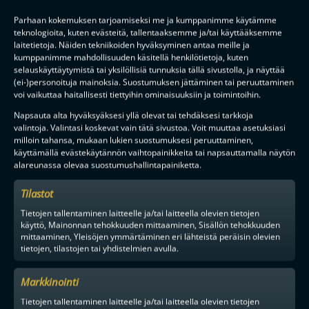
junioreissa ja naisten liigassa. Lisäksi nuorten maajoukkueessa
Parhaan kokemuksen tarjoamiseksi me ja kumppanimme käytämme
olimme samaa aikaan. Olen siis saanut todistaa Lauran kehitystä
teknologioita, kuten evästeitä, tallentaaksemme ja/tai käyttääksemme
todella pitkään.
laitetietoja. Näiden tekniikoiden hyväksyminen antaa meille ja
kumppanimme mahdollisuuden käsitellä henkilötietoja, kuten
Millaisen pelaajan PSS saa Laurasta?
selauskäyttäytymistä tai yksilöllisiä tunnuksia tällä sivustolla, ja näyttää
– Laura on kasvanut Ruotsissa pelatessaan todella paljon henkisellä
(ei-)personoituja mainoksia. Suostumuksen jättäminen tai peruuttaminen
puolella ja veikkaankin hänen ottavan PSS:ssä johtajan roolia niin
voi vaikuttaa haitallisesti tiettyihin ominaisuuksiin ja toimintoihin.
kentällä kuin sen ulkopuolellakin.
Napsauta alta hyväksyäksesi yllä olevat tai tehdäksesi tarkkoja
valintoja. Valintasi koskevat vain tätä sivustoa. Voit muuttaa asetuksiasi
– Pelaajana Laura on erittäin nopea ja fyysinen pelaaja, joka on
milloin tahansa, mukaan lukien suostumuksesi peruuttaminen,
parhaimmillaan, kun pääsee operoimaan pallolla. Lisäksi Lauran
käyttämällä evästekäytännön vaihtopainikkeita tai napsauttamalla näytön
periksiantamattomuudesta olisi monen syytä ottaa oppia, hän tekee
alareunassa olevaa suostumushallintapainiketta.
aina kaiken täysillä ja sitä kautta on parhaiten hyödyksi
joukkueelleen.
Tilastot
– Lauran tulo joukkueelle on erittäin tärkeä niin pallollisena kuin
Tietojen tallentaminen laitteelle ja/tai laitteella olevien tietojen
pallottomana. Lauraa pystyy käyttämään erikoistilanteissa isossa
käyttö, Mainonnan tehokkuuden mittaaminen, Sisällön tehokkuuden
roolissa ja uskonkin hänen pelaavan isolla kuormalla koko kauden.
mittaaminen, Yleisöjen ymmärtäminen eri lähteistä peräisin olevien
Laura pystyy tuomaan Ruotsista tiettyä kulttuuria vaatimustasoon ja
tietojen, tilastojen tai yhdistelmien avulla.
uskon myös sen olevan pitkässä juoksussa joukkueelle eduksi.
Markkinointi
Teksti: Hannu Tuominen
Tietojen tallentaminen laitteelle ja/tai laitteella olevien tietojen