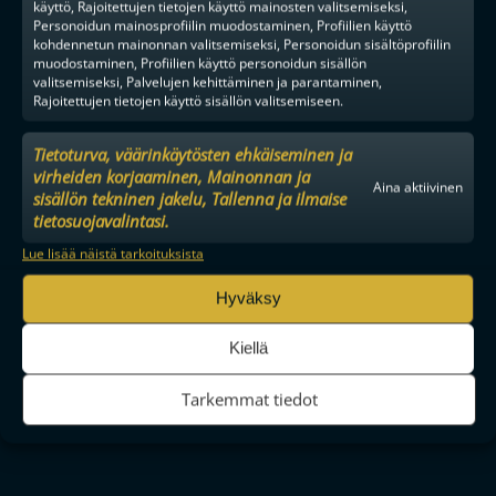
käyttö, Rajoitettujen tietojen käyttö mainosten valitsemiseksi,
Personoidun mainosprofiilin muodostaminen, Profiilien käyttö
kohdennetun mainonnan valitsemiseksi, Personoidun sisältöprofiilin
Lue seuraavaksi
muodostaminen, Profiilien käyttö personoidun sisällön
valitsemiseksi, Palvelujen kehittäminen ja parantaminen,
Rajoitettujen tietojen käyttö sisällön valitsemiseen.
2PV SITTEN
MIEHET
Tietoturva, väärinkäytösten ehkäiseminen ja
virheiden korjaaminen, Mainonnan ja
Aina aktiivinen
sisällön tekninen jakelu, Tallenna ja ilmaise
tietosuojavalintasi.
Lue lisää näistä tarkoituksista
Hyväksy
Kiellä
FINAALIUUSINTA PORISSA, HUIPPUPELEJÄ ESPOOSSA – F-
LIIGAN PRESEASON TARJOILEE TUHDIN KATTAUKSEN
Tarkemmat tiedot
HUIPPUVIIHDETTÄ