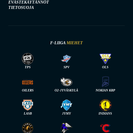
EVÄSTEKÄYTÄNNÖT
TIETOSUOJA
F-LIIGA
MIEHET
TPS
SPV
OLS
OILERS
O2-JYVÄSKYLÄ
NOKIAN KRP
LASB
JYMY
INDIANS