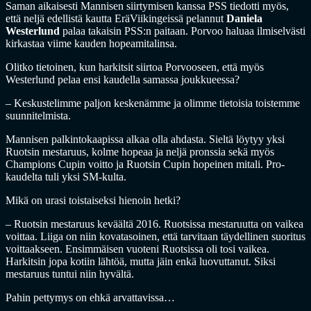
Saman aikaisesti Mannisen siirtymisen kanssa PSS tiedotti myös,
että neljä edellistä kautta EräViikingeissä pelannut
Daniela
Westerlund
palaa takaisin PSS:n paitaan. Porvoo haluaa ilmiselvästi
kirkastaa viime kauden hopeamitalinsa.
Olitko tietoinen, kun harkitsit siirtoa Porvooseen, että myös
Westerlund pelaa ensi kaudella samassa joukkueessa?
– Keskustelimme paljon keskenämme ja olimme tietoisia toistemme
suunnitelmista.
Mannisen palkintokaapissa alkaa olla ahdasta. Sieltä löytyy yksi
Ruotsin mestaruus, kolme hopeaa ja neljä pronssia sekä myös
Champions Cupin voitto ja Ruotsin Cupin hopeinen mitali. Pro-
kaudelta tuli yksi SM-kulta.
Mikä on urasi toistaiseksi hienoin hetki?
– Ruotsin mestaruus keväältä 2016. Ruotsissa mestaruutta on vaikea
voittaa. Liiga on niin kovatasoinen, että tarvitaan täydellinen suoritus
voittaakseen. Ensimmäisen vuoteni Ruotsissa oli tosi vaikea.
Harkitsin jopa kotiin lähtöä, mutta jäin enkä luovuttanut. Siksi
mestaruus tuntui niin hyvältä.
Pahin pettymys on ehkä arvattavissa…