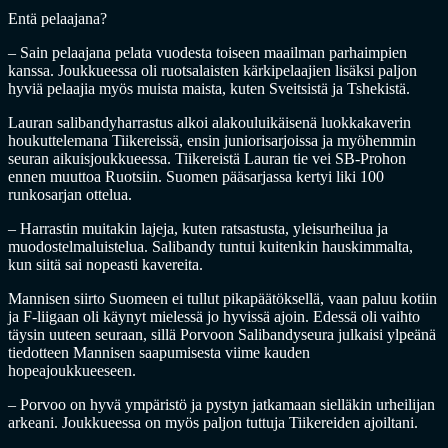
Entä pelaajana?
– Sain pelaajana pelata vuodesta toiseen maailman parhaimpien
kanssa. Joukkueessa oli ruotsalaisten kärkipelaajien lisäksi paljon
hyviä pelaajia myös muista maista, kuten Sveitsistä ja Tshekistä.
Lauran salibandyharrastus alkoi alakouluikäisenä luokkakaverin
houkuttelemana Tiikereissä, ensin juniorisarjoissa ja myöhemmin
seuran aikuisjoukkueessa. Tiikereistä Lauran tie vei SB-Prohon
ennen muuttoa Ruotsiin. Suomen pääsarjassa kertyi liki 100
runkosarjan ottelua.
– Harrastin muitakin lajeja, kuten ratsastusta, yleisurheilua ja
muodostelmaluistelua. Salibandy tuntui kuitenkin hauskimmalta,
kun siitä sai nopeasti kavereita.
Mannisen siirto Suomeen ei tullut pikapäätöksellä, vaan paluu kotiin
ja F-liigaan oli käynyt mielessä jo hyvissä ajoin. Edessä oli vaihto
täysin uuteen seuraan, sillä Porvoon Salibandyseura julkaisi ylpeänä
tiedotteen Mannisen saapumisesta viime kauden
hopeajoukkueeseen.
– Porvoo on hyvä ympäristö ja pystyn jatkamaan sielläkin urheilijan
arkeani. Joukkueessa on myös paljon tuttuja Tiikereiden ajoiltani.