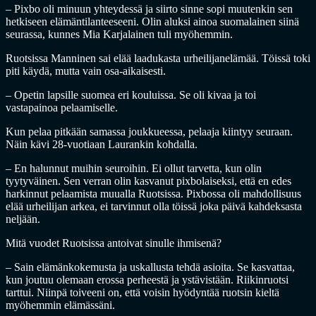
– Pixbo oli minuun yhteydessä ja siirto sinne sopi muutenkin sen
hetkiseen elämäntilanteeseeni. Olin aluksi ainoa suomalainen siinä
seurassa, kunnes Mia Karjalainen tuli myöhemmin.
Ruotsissa Manninen sai elää laadukasta urheilijanelämää. Töissä toki
piti käydä, mutta vain osa-aikaisesti.
– Opetin lapsille suomea eri kouluissa. Se oli kivaa ja toi
vastapainoa pelaamiselle.
Kun pelaa pitkään samassa joukkueessa, pelaaja kiintyy seuraan.
Näin kävi 28-vuotiaan Laurankin kohdalla.
– En halunnut muihin seuroihin. Ei ollut tarvetta, kun olin
tyytyväinen. Sen verran olin kasvanut pixbolaiseksi, että en edes
harkinnut pelaamista muualla Ruotsissa. Pixbossa oli mahdollisuus
elää urheilijan arkea, ei tarvinnut olla töissä joka päivä kahdeksasta
neljään.
Mitä vuodet Ruotsissa antoivat sinulle ihmisenä?
– Sain elämänkokemusta ja uskallusta tehdä asioita. Se kasvattaa,
kun joutuu olemaan erossa perheestä ja ystävistään. Riikinruotsi
tarttui. Niinpä toiveeni on, että voisin hyödyntää ruotsin kieltä
myöhemmin elämässäni.