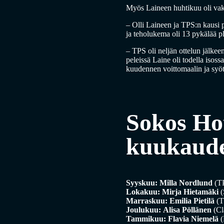
Myös Laineen huhtikuu oli vakuu
– Olli Laineen ja TPS:n kausi 
ja teholukema oli 13 pykälää 
– TPS oli neljän ottelun jälkeen
peleissä Laine oli todella isos
kuudennen voittomaalin ja syö
Sokos Ho
kuukaude
Syyskuu:
Milla Nordlund
(T
Lokakuu:
Mirja Hietamäki
(
Marraskuu:
Emilia Pietilä
(T
Joulukuu:
Alisa Pöllänen
(Cl
Tammikuu: Flavia Niemelä
(