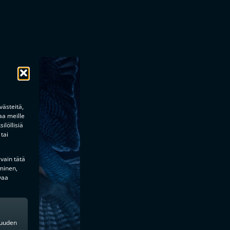
ästeitä,
aa meille
ilöllisiä
tai
 vain tätä
minen,
vaa
kkuuden