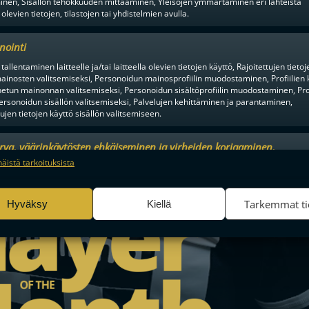
inen, Sisällön tehokkuuden mittaaminen, Yleisöjen ymmärtäminen eri lähteistä
 olevien tietojen, tilastojen tai yhdistelmien avulla.
nointi
tallentaminen laitteelle ja/tai laitteella olevien tietojen käyttö, Rajoitettujen tietoj
ainosten valitsemiseksi, Personoidun mainosprofiilin muodostaminen, Profiilien 
tun mainonnan valitsemiseksi, Personoidun sisältöprofiilin muodostaminen, Prof
ersonoidun sisällön valitsemiseksi, Palvelujen kehittäminen ja parantaminen,
tujen tietojen käyttö sisällön valitsemiseen.
urva, väärinkäytösten ehkäiseminen ja virheiden korjaaminen,
an ja sisällön tekninen jakelu, Tallenna ja ilmaise
Aina a
näistä tarkoituksista
ojavalintasi.
Tarkemmat ti
Hyväksy
Kiellä