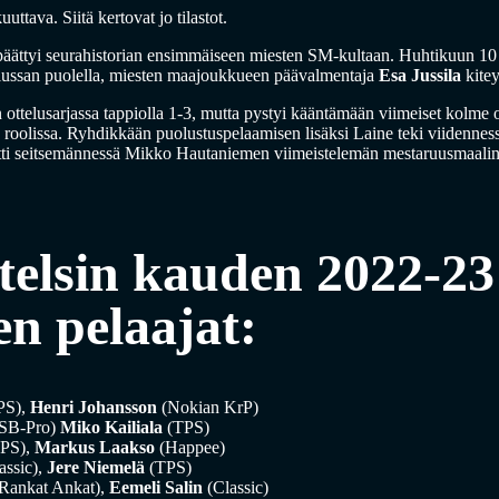
ttava. Siitä kertovat jo tilastot.
päättyi seurahistorian ensimmäiseen miesten SM-kultaan. Huhtikuun 10 
plussan puolella, miesten maajoukkueen päävalmentaja
Esa Jussila
kitey
 ottelusarjassa tappiolla 1-3, mutta pystyi kääntämään viimeiset kolme ot
sa roolissa. Ryhdikkään puolustuspelaamisen lisäksi Laine teki viidennessä
tti seitsemännessä Mikko Hautaniemen viimeistelemän mestaruusmaalin
telsin kauden 2022-23
n pelaajat:
PS),
Henri Johansson
(Nokian KrP)
SB-Pro)
Miko Kailiala
(TPS)
PS),
Markus Laakso
(Happee)
assic),
Jere Niemelä
(TPS)
Rankat Ankat),
Eemeli Salin
(Classic)