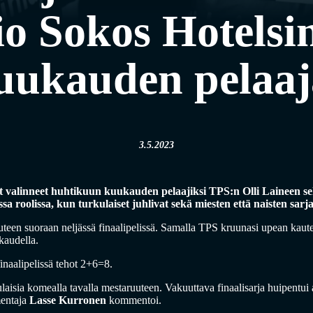
io Sokos Hotelsi
uukauden pelaaj
3.5.2023
valinneet huhtikuun kuukauden pelaajiksi TPS:n Olli Laineen se
sa roolissa, kun turkulaiset juhlivat sekä miesten että naisten sar
teen suoraan neljässä finaalipelissä. Samalla TPS kruunasi upean kaut
 kaudella.
finaalipelissä tehot 2+6=8.
laisia komealla tavalla mestaruuteen. Vakuuttava finaalisarja huipentui 
entaja
Lasse Kurronen
kommentoi.