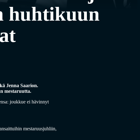
n huhtikuun
at
kä Jenna Saarion.
jan mestaruutta.
ensa: joukkue ei hävinnyt
ansaittuihin mestaruusjuhliin,