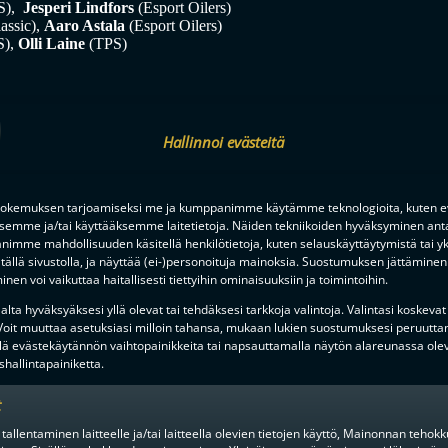
S),
Jesperi Lindfors
(Esport Oilers)
assic),
Aaro Astala
(Esport Oilers)
S),
Olli Laine
(TPS)
Hallinnoi evästeitä
okemuksen tarjoamiseksi me ja kumppanimme käytämme teknologioita, kuten ev
ksemme ja/tai käyttääksemme laitetietoja. Näiden tekniikoiden hyväksyminen ant
imme mahdollisuuden käsitellä henkilötietoja, kuten selauskäyttäytymistä tai yks
tällä sivustolla, ja näyttää (ei-)personoituja mainoksia. Suostumuksen jättäminen 
nen voi vaikuttaa haitallisesti tiettyihin ominaisuuksiin ja toimintoihin.
lta hyväksyäksesi yllä olevat tai tehdäksesi tarkkoja valintoja. Valintasi koskevat
 Voit muuttaa asetuksiasi milloin tahansa, mukaan lukien suostumuksesi peruutta
lä evästekäytännön vaihtopainikkeita tai napsauttamalla näytön alareunassa ole
hallintapainiketta.
t
 tallentaminen laitteelle ja/tai laitteella olevien tietojen käyttö, Mainonnan teho