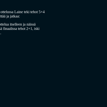
ottelussa Laine teki tehot 5+4
ttää ja jatkaa:
telua itselleen ja näissä
 finaalissa tehot 2+1, iski
.