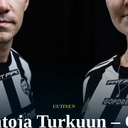
UUTINEN
ntoja Turkuun – O