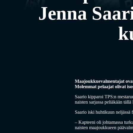
Jenna Saar
k
Maajoukkuevalmentajat ovat 
Molemmat pelaajat olivat isos
Saario kipparoi TPS:n mestaruu
naisten sarjassa peliäkään tällä
Saario iski huhtikuun neljässä 
– Kapteeni oli johtamassa turku
naisten maajoukkueen päävalm