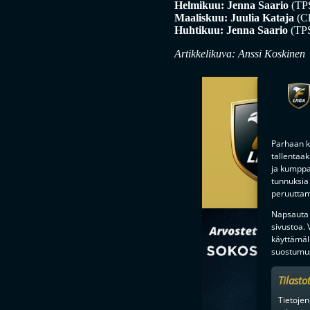
Helmikuu: Jenna Saario
(TP
Maaliskuu: Juulia Kataja
(Cl
Huhtikuu: Jenna Saario
(TP
Artikkelikuva: Anssi Koskinen
Parhaan k
tallentaa
ja kumppan
tunnuksia 
peruuttami
Napsauta a
sivustoa.
käyttämäl
suostumus
Tilasto
Tietojen