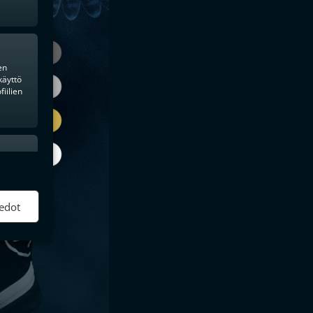
en
käyttö
iilien
ktiivinen
edot