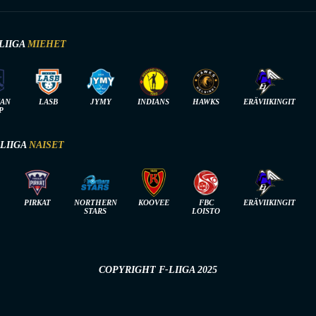
LIIGA
MIEHET
IAN
LASB
JYMY
INDIANS
HAWKS
ERÄVIIKINGIT
P
-LIIGA
NAISET
PIRKAT
NORTHERN
KOOVEE
FBC
ERÄVIIKINGIT
STARS
LOISTO
COPYRIGHT F-LIIGA 2025