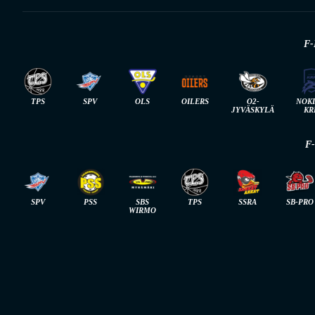
F-
TPS
SPV
OLS
OILERS
O2-
NOK
JYVÄSKYLÄ
KR
F
SPV
PSS
SBS
TPS
SSRA
SB-PRO
WIRMO