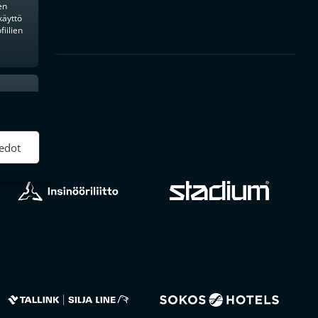
en
käyttö
iilien
ktiivinen
edot