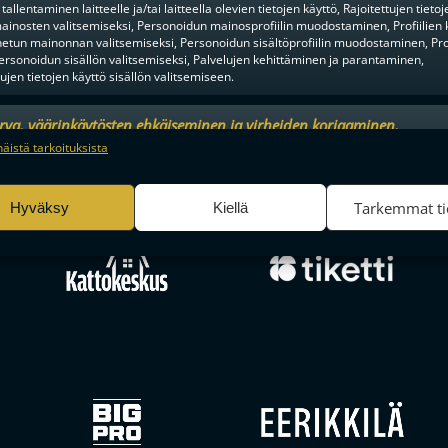
tallentaminen laitteelle ja/tai laitteella olevien tietojen käyttö, Rajoitettujen tietoj
ainosten valitsemiseksi, Personoidun mainosprofiilin muodostaminen, Profiilien 
tun mainonnan valitsemiseksi, Personoidun sisältöprofiilin muodostaminen, Prof
ersonoidun sisällön valitsemiseksi, Palvelujen kehittäminen ja parantaminen,
tujen tietojen käyttö sisällön valitsemiseen.
urva, väärinkäytösten ehkäiseminen ja virheiden korjaaminen,
an ja sisällön tekninen jakelu, Tallenna ja ilmaise
Aina a
näistä tarkoituksista
F-LIIGAN
KUMPPANIT
ojavalintasi.
Tarkemmat ti
Hyväksy
Kiellä