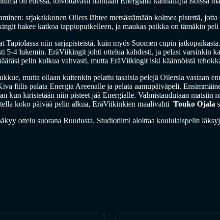
tuma on edessä, toivottavasti nähdään Energialla kannattajia isoissa mä
minen: srjakakkonen Oilers lähtee metsästämään kolmea pistettä, jotta C
ikingit hakee katkoa tappioputkelleen, ja maukas paikka on tämäkin peli 
 Tapiolassa niin sarjapisteistä, kuin myös Suomen cupin jatkopaikasta. 
 5-4 lukemin. EräViikingit johti ottelua kahdesti, ja pelasi varsinkin 
ääräsi pelin kulkua vahvasti, mutta EräViikingit iski käännöistä tehokka
ukkue, mutta ollaan kuitenkin pelattu tasaisia pelejä Oilersia vastaan en
va fiilis palata Energia Areenalle ja pelata aamupäiväpeli. Ensimmäinen
rran kun kiristetään niin pisteet jää Energialle. Valmistaudutaan matsii
dotella koko päivää pelin alkua, EräViikinkien maalivahti
Touko Ojala
näkyy ottelu suorana Ruudusta. Studiotiimi aloittaa koululaispelin läksy