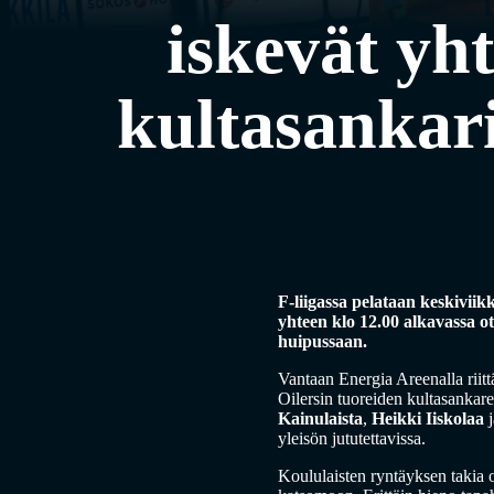
iskevät yh
kultasankari
F-liigassa pelataan keskiviik
yhteen klo 12.00 alkavassa o
huipussaan.
Vantaan Energia Areenalla riitt
Oilersin tuoreiden kultasanka
Kainulaista
,
Heikki Iiskolaa
yleisön jututettavissa.
Koululaisten ryntäyksen takia 