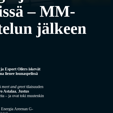
lissä – MM-
telun jälkeen
ja Esport Oilers iskevät
ma lienee lounaspelissä
ää
meet and greet
tilaisuuden
o Astalaa
,
Justus
ita – ja ovat toki muutenkin
Energia Areenan G-