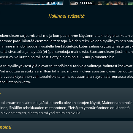
MIEHET
3PV SITTEN
Hallinnoi evästeitä
okemuksen tarjoamiseksi me ja kumppanimme käytämme teknologioita, kuten ev
NTA PORISSA, HUIPPUPELEJÄ
ksemme ja/tai käyttääksemme laitetietoja. Näiden tekniikoiden hyväksyminen ant
-LIIGAN PRESEASON
KETKÄ OVAT KESÄN KOVIMMAT
imme mahdollisuuden käsitellä henkilötietoja, kuten selauskäyttäytymistä tai yks
UHDIN KATTAUKSEN
SEURAA TÄSTÄ SEUROJEN JUL
tällä sivustolla, ja näyttää (ei-)personoituja mainoksia. Suostumuksen jättäminen 
ETTÄ
SOPIMUSTILANTEITA
nen voi vaikuttaa haitallisesti tiettyihin ominaisuuksiin ja toimintoihin.
lta hyväksyäksesi yllä olevat tai tehdäksesi tarkkoja valintoja. Valintasi koskevat
 Voit muuttaa asetuksiasi milloin tahansa, mukaan lukien suostumuksesi peruutta
lä evästekäytännön vaihtopainikkeita tai napsauttamalla näytön alareunassa ole
hallintapainiketta.
t
 tallentaminen laitteelle ja/tai laitteella olevien tietojen käyttö, Mainonnan teho
inen, Sisällön tehokkuuden mittaaminen, Yleisöjen ymmärtäminen eri lähteistä
en alusta ratkaisuhetkiin asti.
 olevien tietojen, tilastojen tai yhdistelmien avulla.
nointi