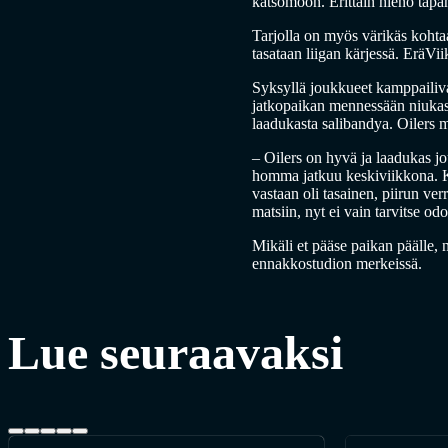
katsomoon. Erittäin hieno tapah
Tarjolla on myös värikäs kohtaa
tasataan liigan kärjessä. EräVi
Syksyllä joukkueet kamppailivat
jatkopaikan mennessään niukasti
laadukasta salibandya. Oilers m
– Oilers on hyvä ja laadukas jo
homma jatkuu keskiviikkona. Ki
vastaan oli tasainen, piirun ve
matsiin, nyt ei vain tarvitse o
Mikäli et pääse paikan päälle, 
ennakkostudion merkeissä.
Lue seuraavaksi