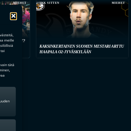
MIEHET
1KK SITTEN
MIEHET
ästeitä,
aa meille
 HANKINNAT?
ilöllisiä
KAISTUJA
KAKSINKERTAINEN SUOMEN MESTARI ARTTU
tai
HAAPALA O2-JYVÄSKYLÄÄN
 vain tätä
minen,
vaa
kkuuden