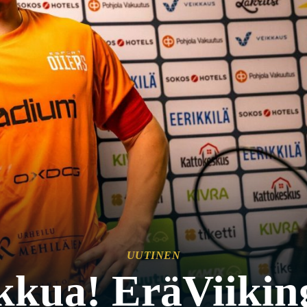
UUTINEN
kua! EräViikingi