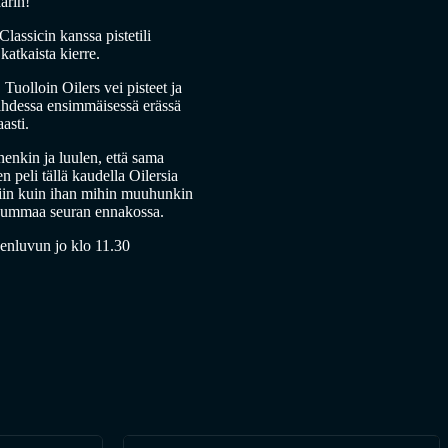
ärin!
lassicin kanssa pistetili
katkaista kierre.
Tuolloin Oilers vei pisteet ja
kahdessa ensimmäisessä erässä
asti.
nenkin ja luulen, että sama
 peli tällä kaudella Oilersia
n niin kuin ihan mihin muuhunkin
summaa seuran ennakossa.
jenluvun jo klo 11.30