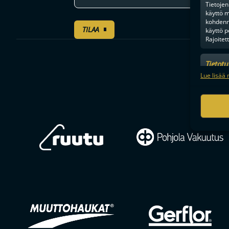
Tietojen 
käyttö m
kohdenne
TILAA
käyttö p
Rajoitet
Tietot
Mainonn
Lue lisää 
tietosu