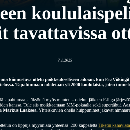
teen koululaispe
t tavattavissa ot
7.1.2025
kona kiinnostava ottelu poikkeukselliseen aikaan, kun EräViikingit 
ttelussa. Tapahtumaan odotetaan yli 2000 koululaista, joten tunnel
ää tapahtumaa ja äksöniä myös muuten – ottelun jälkeen F-liiga järjest
reiden kanssa. Tule siis moikkaamaan MM-pokaalia sekä supertähtiä
Aar
ja
Markus Laaksoa
. Yhteiskuvien ohella huippunimet jakavat nimmare
ottelun on lippuja myynnissä yhteensä 200 kappaletta
Tiketin kanavissa