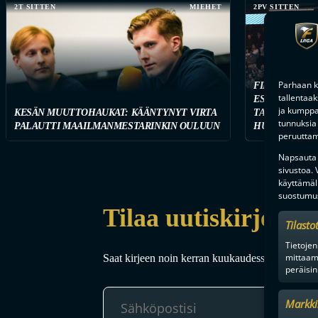
2T SITTEN
MIEHET
2PV SITTEN
Parhaan k
FINAALIUUSI
tallentaa
ESPOOSSA – F
ja kumppan
KESÄN MUUTTOHAUKAT: KÄÄNTYNYT VIRTA
TARJOILEE T
tunnuksia 
PALAUTTI MAAILMANMESTARINKIN OULUUN
HUIPPUVIIHD
peruuttami
Napsauta a
sivustoa.
käyttämäl
suostumus
Tilaa uutiskirje
Tilasto
Tietojen
mittaam
Saat kirjeen noin kerran kuukaudessa F-liigakaud
peräisin
Markki