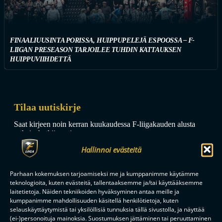
FINAALIUUSINTA PORISSA, HUIPPUPELEJÄ ESPOOSSA – F-
LIIGAN PRESEASON TARJOILEE TUHDIN KATTAUKSEN
HUIPPUVIIHDETTÄ
Tilaa uutiskirje
Saat kirjeen noin kerran kuukaudessa F-liigakauden alusta
ratkaisuhetkiin asti.
Hallinnoi evästeitä
Parhaan kokemuksen tarjoamiseksi me ja kumppanimme käytämme
teknologioita, kuten evästeitä, tallentaaksemme ja/tai käyttääksemme
laitetietoja. Näiden tekniikoiden hyväksyminen antaa meille ja
kumppanimme mahdollisuuden käsitellä henkilötietoja, kuten
TILAA
selauskäyttäytymistä tai yksilöllisiä tunnuksia tällä sivustolla, ja näyttää
(ei-)personoituja mainoksia. Suostumuksen jättäminen tai peruuttaminen