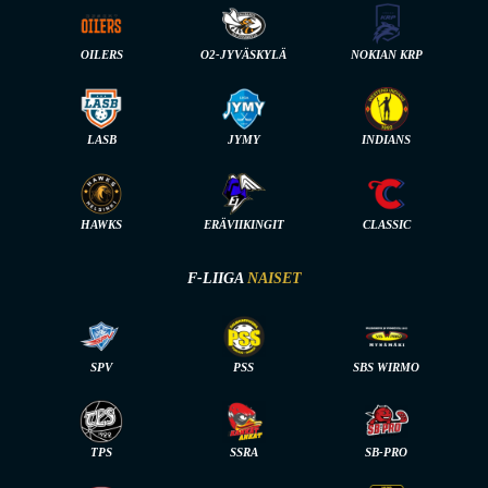
OILERS
O2-JYVÄSKYLÄ
NOKIAN KRP
LASB
JYMY
INDIANS
HAWKS
ERÄVIIKINGIT
CLASSIC
F-LIIGA
NAISET
SPV
PSS
SBS WIRMO
TPS
SSRA
SB-PRO