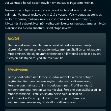
voi vaikuttaa haitallisesti tiettyihin ominaisuuksiin ja toimintoihin.
F-LIIGAN
KUMPPANIT
Napsauta alta hyväksyäksesi yllä olevat tai tehdäksesi tarkkoja
valintoja. Valintasi koskevat vain tätä sivustoa. Voit muuttaa asetuksiasi
milloin tahansa, mukaan lukien suostumuksesi peruuttaminen,
käyttämällä evästekäytännön vaihtopainikkeita tai napsauttamalla näytön
alareunassa olevaa suostumushallintapainiketta.
Tilastot
Tietojen tallentaminen laitteelle ja/tai laitteella olevien tietojen
käyttö, Mainonnan tehokkuuden mittaaminen, Sisällön tehokkuuden
mittaaminen, Yleisöjen ymmärtäminen eri lähteistä peräisin olevien
tietojen, tilastojen tai yhdistelmien avulla.
Markkinointi
Tietojen tallentaminen laitteelle ja/tai laitteella olevien tietojen
käyttö, Rajoitettujen tietojen käyttö mainosten valitsemiseksi,
Personoidun mainosprofiilin muodostaminen, Profiilien käyttö
kohdennetun mainonnan valitsemiseksi, Personoidun sisältöprofiilin
muodostaminen, Profiilien käyttö personoidun sisällön
valitsemiseksi, Palvelujen kehittäminen ja parantaminen,
Rajoitettujen tietojen käyttö sisällön valitsemiseen.