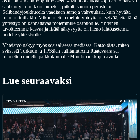
osaltaan samaan lopputulokseen – Muuttohaukka sopii erinomaisesti
salibandyn nimikkoeläimeksi, pitkälti samoin perusteluin.
Salibandyjoukkueelta vaaditaan samoja vahvuuksia, kuin hyvältä
muuttotiimiltäkin. Mikon otettua meihin yhteyttä oli selvää, että tämä
yhteistyö on kannattavaa molemmille osapuolille. Yhteinen
tavoitteemme kasvaa ja lisätä näkyvyyttä on hieno lähtöasetelma
uudelle yhteistyölle.
Yhteistyö näkyy myös sosiaalisessa mediassa. Katso tästä, miten
syksystä Turkuun ja TPS:ään vaihtanut Anu Raatevaara sai
muutettua uudelle paikkakunnalle Muuttohaukkojen avulla!
Lue seuraavaksi
2PV SITTEN
MIEHET