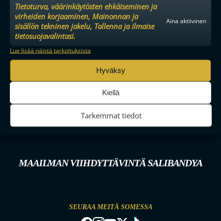
Tietoturva, väärinkäytösten ehkäiseminen ja
virheiden korjaaminen, Mainonnan ja
Aina aktiivinen
sisällön tekninen jakelu, Tallenna ja ilmaise
tietosuojavalintasi.
Lue lisää näistä tarkoituksista
Hyväksy
Kiellä
Tarkemmat tiedot
MAAILMAN VIIHDYTTÄVINTÄ SALIBANDYA
SEURAA MEITÄ SOMESSA