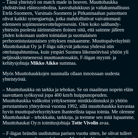
– Tämä yhteistyö on match made in heaven. Muuttohaukka
yhdistävänä eläinsymbolina, kasvuhalukkuus ja valtakunnallisuus
Etelä-Suomeen, Varsinais-Suomeen ja Pirkanmaahan painottuen
olivat kaikki synergiaetuja, jotka mahdollistivat vaivattomasti
edenneen sopimusneuvotteluprosessin. Olen koko salibandy-
yhteisön puolesta äärimmäisen iloinen siitä, että saimme jälleen
yhden kokonaan uuden toimialan ja suomalaisen
perheomistustaustaisen yrityksen mukaamme. Muuttopalveluyhtiö
Muuttohaukat Oy ja F-liiga näkyvät jatkossa yhdessä niin
ottelutapahtumissa, kuin ympäri Suomea liikennöivissä yhtiön yli
neljässäkymmenessä muuttoautossakin, F-liigan myynti- ja
kehitysjohtaja
Mikko Aikko
summaa.
Myös Muuttohaukkojen suunnalla ollaan innoissaan uudesta
yhteistyöstä.
– Muuttohaukka on tarkka ja tehokas. Se on maailman nopein eläin
saavuttaen syöksyssä jopa 400 km/h huippunopeuden.
Muuttohaukka valikoitui yrityksemme nimikkolinnuksi jo yhtiön
perustamisen yhteydessä vuonna 1992, sillä muuttohaukka kuvastaa
hyvin muuttopalveluyrityksen ihanteellista tapaa toimia. Me olemme
Muuttohaukat – tehokkaita, tarkkoja, ja teemme sen mitä lupaamme,
Muuttohaukat Oy:n toimitusjohtaja
Totte Vivolin
avaa.
– F-liigan brändin uudistuttua parisen vuotta sitten, he olivat tulleet