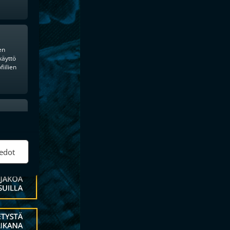
en
käyttö
iilien
ktiivinen
edot