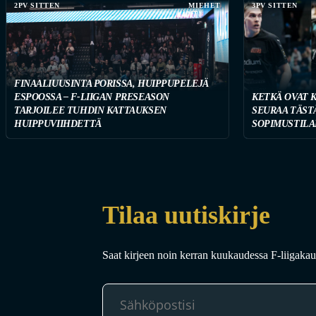
2PV SITTEN
MIEHET
3PV SITTEN
FINAALIUUSINTA PORISSA, HUIPPUPELEJÄ
ESPOOSSA – F-LIIGAN PRESEASON
KETKÄ OVAT 
TARJOILEE TUHDIN KATTAUKSEN
SEURAA TÄST
HUIPPUVIIHDETTÄ
SOPIMUSTILA
Tilaa uutiskirje
Saat kirjeen noin kerran kuukaudessa F-liigakaud