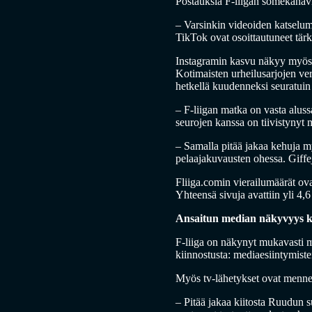
Postauksia F-liigan somekanavi
– Varsinkin videoiden katselum
TikTok ovat osoittautuneet tärk
Instagramin kasvu näkyy myös ti
Kotimaisten urheilusarjojen ver
hetkellä kuudenneksi seuratuin 
– F-liigan matka on vasta aluss
seurojen kanssa on tiivistynyt 
– Samalla pitää jakaa kehuja my
pelaajakuvausten ohessa. Giffej
Fliiga.comin vierailumäärät ova
Yhteensä sivuja avattiin yli 4
Ansaitun median näkyvyys k
F-liiga on näkynyt mukavasti 
kiinnostusta: mediaesiintymiste
Myös tv-lähetykset ovat mennee
– Pitää jakaa kiitosta Ruudun su