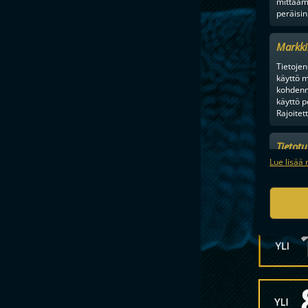
mittaam
peräisin
Markki
Tietojen 
käyttö m
kohdenne
käyttö p
Rajoitet
Tietot
Mainonn
Lue lisää 
tietosu