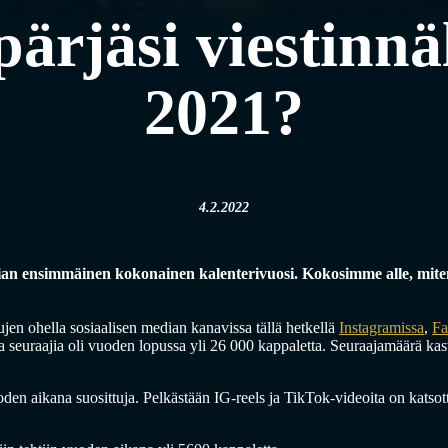
pärjäsi viestinnä
2021?
4.2.2022
orian ensimmäinen kokonainen kalenterivuosi. Kokosimme alle, mite
jen ohella sosiaalisen median kanavissa tällä hetkellä
Instagramissa
,
Fa
a seuraajia oli vuoden lopussa yli 26 000 kappaletta. Seuraajamäärä ka
oden aikana suosittuja. Pelkästään IG-reels ja TikTok-videoita on katsott