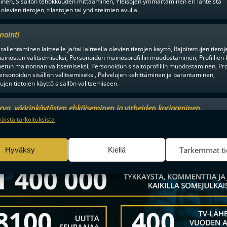
inen, Sisällön tehokkuuden mittaaminen, Yleisöjen ymmärtäminen eri lähteistä
 olevien tietojen, tilastojen tai yhdistelmien avulla.
nointi
tallentaminen laitteelle ja/tai laitteella olevien tietojen käyttö, Rajoitettujen tietoj
ainosten valitsemiseksi, Personoidun mainosprofiilin muodostaminen, Profiilien 
tun mainonnan valitsemiseksi, Personoidun sisältöprofiilin muodostaminen, Prof
ersonoidun sisällön valitsemiseksi, Palvelujen kehittäminen ja parantaminen,
tujen tietojen käyttö sisällön valitsemiseen.
urva, väärinkäytösten ehkäiseminen ja virheiden korjaaminen,
an ja sisällön tekninen jakelu, Tallenna ja ilmaise
Aina a
näistä tarkoituksista
ojavalintasi.
Tarkemmat ti
Hyväksy
Kiellä