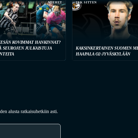
MIEHET
1KK SITTEN
KESÄN KOVIMMAT HANKINNAT?
Ä SEUROJEN JULKAISTUJA
KAKSINKERTAINEN SUOMEN ME
NTEITA
HAAPALA O2-JYVÄSKYLÄÄN
en alusta ratkaisuhetkiin asti.