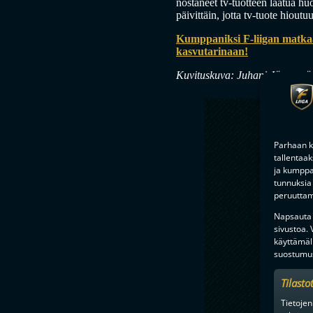
nostaneet tv-tuotteen laatua h
päivittäin, jotta tv-tuote hiout
Kumppaniksi F-liigan matka
kasvutarinaan!
Kuvituskuva: Juhani Järvenpä
Parhaan k
tallentaa
ja kumppan
tunnuksia 
peruuttami
Napsauta a
sivustoa.
käyttämäl
suostumus
Tilasto
Tietojen