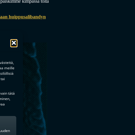
– paiskimme kimpassa töitä
kaan huippusalibandyn
ästeitä,
aa meille
ilöllisiä
tai
 vain tätä
minen,
vaa
kkuuden