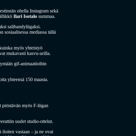
iestinnän ohella Instagram sekä
äällikkö
Ilari Isotalo
summaa.
ksi salibandyliigaksi.
n sosiaalisessa mediassa tällä
, kuinka myös yhteistyö
vat mukavasti kasvu-urilla.
ytymään gif-animaatioihin
joita yhteensä 150 maasta.
 piristävän myös F-liigan
attiin uudet studio-ottelut.
 iloiten vastaan – ja ne ovat