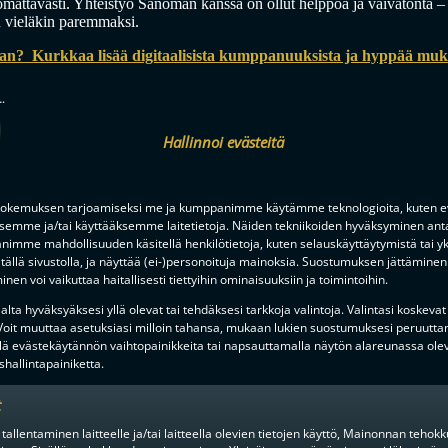
uomattavasti. Yhteistyö Sanoman kanssa on ollut helppoa ja vaivatonta 
uu vieläkin paremmaksi.
an? Kurkkaa lisää digitaalisista kumppanuuksista ja hyppää mu
ä
Hallinnoi evästeitä
okemuksen tarjoamiseksi me ja kumppanimme käytämme teknologioita, kuten ev
ksemme ja/tai käyttääksemme laitetietoja. Näiden tekniikoiden hyväksyminen ant
imme mahdollisuuden käsitellä henkilötietoja, kuten selauskäyttäytymistä tai yks
tällä sivustolla, ja näyttää (ei-)personoituja mainoksia. Suostumuksen jättäminen 
nen voi vaikuttaa haitallisesti tiettyihin ominaisuuksiin ja toimintoihin.
lta hyväksyäksesi yllä olevat tai tehdäksesi tarkkoja valintoja. Valintasi koskevat
 Voit muuttaa asetuksiasi milloin tahansa, mukaan lukien suostumuksesi peruutta
lä evästekäytännön vaihtopainikkeita tai napsauttamalla näytön alareunassa ole
hallintapainiketta.
t
 tallentaminen laitteelle ja/tai laitteella olevien tietojen käyttö, Mainonnan teho