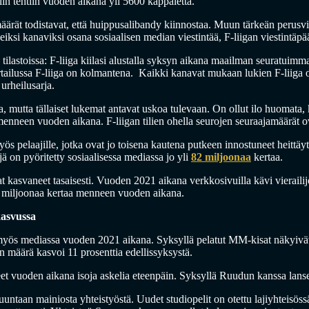
in tehtiin vuoden aikana yli 5600 kappaletta.
äärät todistavat, että huippusalibandy kiinnostaa. Muun tärkeän perusv
eiksi kanaviksi osana sosiaalisen median viestintää, F-liigan viestintäp
lastoissa: F-liiga kiilasi alustalla syksyn aikana maailman seuratuimma
tailussa F-liiga on kolmantena. Kaikki kanavat mukaan lukien F-liiga o
urheilusarja.
a, mutta tällaiset lukemat antavat uskoa tulevaan. On ollut ilo huomata
menneen vuoden aikana. F-liigan tilien ohella seurojen seuraajamäärät o
ös pelaajille, jotka ovat jo toisena kautena putkeen innostuneet heittä
ä on pyöritetty sosiaalisessa mediassa jo yli
82 miljoonaa
kertaa.
t kasvaneet tasaisesti. Vuoden 2021 aikana verkkosivuilla kävi vieraili
,6 miljoonaa kertaa menneen vuoden aikana.
asvussa
myös mediassa vuoden 2021 aikana. Syksyllä pelatut MM-kisat näkyivät
n määrä kasvoi 11 prosenttia edellissyksystä.
t vuoden aikana isoja askelia eteenpäin. Syksyllä Ruudun kanssa lanseer
untaan mainiosta yhteistyöstä. Uudet studiopelit on otettu lajiyhteisössä