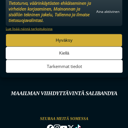
Tietoturva, väärinkäytösten ehkäiseminen ja
virheiden korjaaminen, Mainonnan ja
Aina aktiivinen
sisällön tekninen jakelu, Tallenna ja ilmaise
tietosuojavalintasi.
Lue lisää näistä tarkoituksista
Hyväksy
Kiellä
Tarkemmat tiedot
MAAILMAN VIIHDYTTÄVINTÄ SALIBANDYA
SEURAA MEITÄ SOMESSA