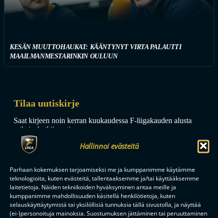
KESÄN MUUTTOHAUKAT: KÄÄNTYNYT VIRTA PALAUTTI
MAAILMANMESTARINKIN OULUUN
Tilaa uutiskirje
Saat kirjeen noin kerran kuukaudessa F-liigakauden alusta
ratkaisuhetkiin asti.
Hallinnoi evästeitä
Parhaan kokemuksen tarjoamiseksi me ja kumppanimme käytämme
teknologioita, kuten evästeitä, tallentaaksemme ja/tai käyttääksemme
laitetietoja. Näiden tekniikoiden hyväksyminen antaa meille ja
kumppanimme mahdollisuuden käsitellä henkilötietoja, kuten
TILAA
selauskäyttäytymistä tai yksilöllisiä tunnuksia tällä sivustolla, ja näyttää
(ei-)personoituja mainoksia. Suostumuksen jättäminen tai peruuttaminen