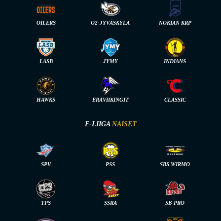
OILERS
O2-JYVÄSKYLÄ
NOKIAN KRP
LASB
JYMY
INDIANS
HAWKS
ERÄVIIKINGIT
CLASSIC
F-LIIGA
NAISET
SPV
PSS
SBS WIRMO
TPS
SSRA
SB-PRO