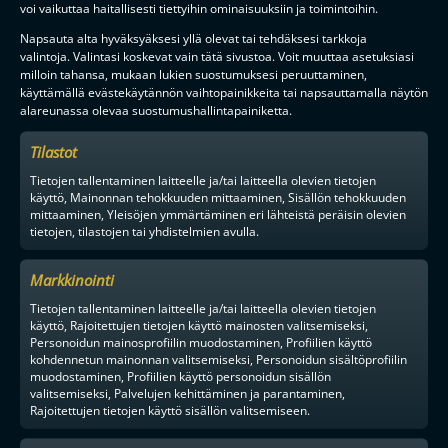
voi vaikuttaa haitallisesti tiettyihin ominaisuuksiin ja toimintoihin.
F-LIIGAN
KUMPPANIT
Napsauta alta hyväksyäksesi yllä olevat tai tehdäksesi tarkkoja
valintoja. Valintasi koskevat vain tätä sivustoa. Voit muuttaa asetuksiasi
milloin tahansa, mukaan lukien suostumuksesi peruuttaminen,
käyttämällä evästekäytännön vaihtopainikkeita tai napsauttamalla näytön
alareunassa olevaa suostumushallintapainiketta.
Tilastot
Tietojen tallentaminen laitteelle ja/tai laitteella olevien tietojen
käyttö, Mainonnan tehokkuuden mittaaminen, Sisällön tehokkuuden
mittaaminen, Yleisöjen ymmärtäminen eri lähteistä peräisin olevien
tietojen, tilastojen tai yhdistelmien avulla.
Markkinointi
Tietojen tallentaminen laitteelle ja/tai laitteella olevien tietojen
käyttö, Rajoitettujen tietojen käyttö mainosten valitsemiseksi,
Personoidun mainosprofiilin muodostaminen, Profiilien käyttö
kohdennetun mainonnan valitsemiseksi, Personoidun sisältöprofiilin
muodostaminen, Profiilien käyttö personoidun sisällön
valitsemiseksi, Palvelujen kehittäminen ja parantaminen,
Rajoitettujen tietojen käyttö sisällön valitsemiseen.