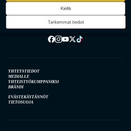
MAAILMAN VIIHDYTTÄVINTÄ SALIBANDYA
Kiellä
Tarkemmat tiedot
SEURAA MEITÄ SOMESSA
YHTEYSTIEDOT
MEDIALLE
YHTEISTYÖKUMPPANIKSI
BRÄNDI
EVÄSTEKÄYTÄNNÖT
TIETOSUOJA