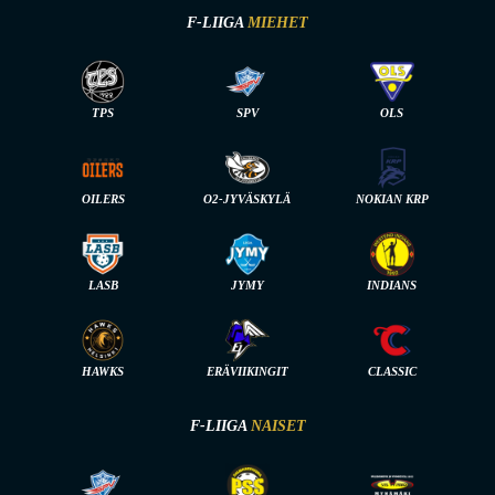
F-LIIGA
MIEHET
TPS
SPV
OLS
OILERS
O2-JYVÄSKYLÄ
NOKIAN KRP
LASB
JYMY
INDIANS
HAWKS
ERÄVIIKINGIT
CLASSIC
F-LIIGA
NAISET