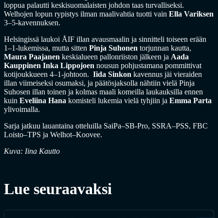
loppua palautti keskisuomalaisten johdon taas turvalliseksi.
Welhojen lopun rypistys ilman maalivahtia tuotti vain
Ella Variksen
3–5-kavennuksen.
Helsingissä laukoi ÅIF illan avausmaalin ja sinnitteli toiseen erään
1–1-lukemissa, mutta sitten
Pinja Suhonen
torjunnan kautta,
Maura Paajanen
keskialueen pallonriiston jälkeen ja
Aada
Kauppinen
Inka Lippojoen
nousun pohjustamana pommittivat
kotijoukkueen 4–1-johtoon.
Iida Sinkon
kavennus jäi vieraiden
illan viimeiseksi osumaksi, ja päätösjaksolla nähtiin vielä Pinja
Suhosen illan toinen ja kolmas maali komeilla laukauksilla ennen
kuin
Eveliina Hana
komisteli lukemia vielä tyhjiin ja
Emma Parta
ylivoimalla.
Sarja jatkuu lauantaina otteluilla SaiPa–SB-Pro, SSRA–PSS, FBC
Loisto–TPS ja Welhot–Koovee.
Kuva: Iina Kautto
Lue seuraavaksi