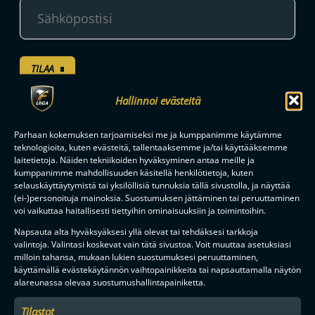
TILAA
Hallinnoi evästeitä
F-LIIGAN
KUMPPANIT
Parhaan kokemuksen tarjoamiseksi me ja kumppanimme käytämme
teknologioita, kuten evästeitä, tallentaaksemme ja/tai käyttääksemme
laitetietoja. Näiden tekniikoiden hyväksyminen antaa meille ja
kumppanimme mahdollisuuden käsitellä henkilötietoja, kuten
selauskäyttäytymistä tai yksilöllisiä tunnuksia tällä sivustolla, ja näyttää
(ei-)personoituja mainoksia. Suostumuksen jättäminen tai peruuttaminen
voi vaikuttaa haitallisesti tiettyihin ominaisuuksiin ja toimintoihin.
Napsauta alta hyväksyäksesi yllä olevat tai tehdäksesi tarkkoja
valintoja. Valintasi koskevat vain tätä sivustoa. Voit muuttaa asetuksiasi
milloin tahansa, mukaan lukien suostumuksesi peruuttaminen,
käyttämällä evästekäytännön vaihtopainikkeita tai napsauttamalla näytön
alareunassa olevaa suostumushallintapainiketta.
Tilastot