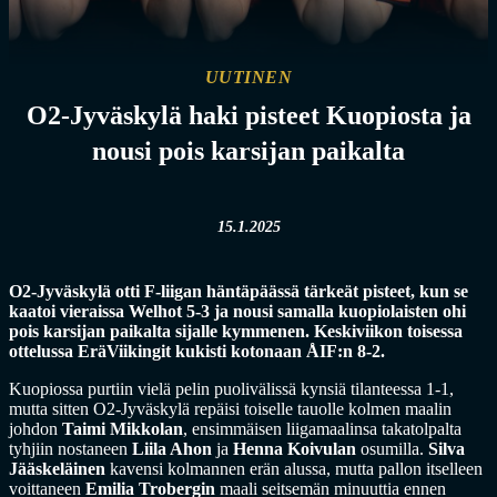
UUTINEN
O2-Jyväskylä haki pisteet Kuopiosta ja
nousi pois karsijan paikalta
15.1.2025
O2-Jyväskylä otti F-liigan häntäpäässä tärkeät pisteet, kun se
kaatoi vieraissa Welhot 5-3 ja nousi samalla kuopiolaisten ohi
pois karsijan paikalta sijalle kymmenen. Keskiviikon toisessa
ottelussa EräViikingit kukisti kotonaan ÅIF:n 8-2.
Kuopiossa purtiin vielä pelin puolivälissä kynsiä tilanteessa 1-1,
mutta sitten O2-Jyväskylä repäisi toiselle tauolle kolmen maalin
johdon
Taimi Mikkolan
, ensimmäisen liigamaalinsa takatolpalta
tyhjiin nostaneen
Liila Ahon
ja
Henna Koivulan
osumilla.
Silva
Jääskeläinen
kavensi kolmannen erän alussa, mutta pallon itselleen
voittaneen
Emilia Trobergin
maali seitsemän minuuttia ennen