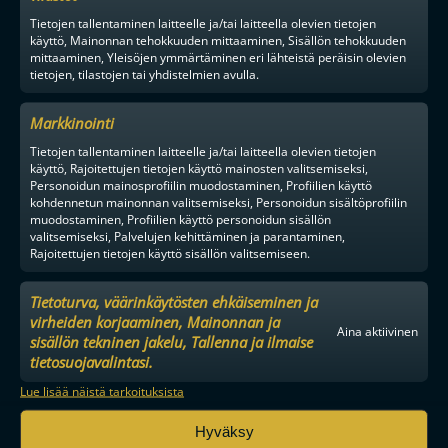
Tietojen tallentaminen laitteelle ja/tai laitteella olevien tietojen
käyttö, Mainonnan tehokkuuden mittaaminen, Sisällön tehokkuuden
mittaaminen, Yleisöjen ymmärtäminen eri lähteistä peräisin olevien
tietojen, tilastojen tai yhdistelmien avulla.
Markkinointi
Tietojen tallentaminen laitteelle ja/tai laitteella olevien tietojen
käyttö, Rajoitettujen tietojen käyttö mainosten valitsemiseksi,
Personoidun mainosprofiilin muodostaminen, Profiilien käyttö
kohdennetun mainonnan valitsemiseksi, Personoidun sisältöprofiilin
muodostaminen, Profiilien käyttö personoidun sisällön
valitsemiseksi, Palvelujen kehittäminen ja parantaminen,
Rajoitettujen tietojen käyttö sisällön valitsemiseen.
Tietoturva, väärinkäytösten ehkäiseminen ja
virheiden korjaaminen, Mainonnan ja
Aina aktiivinen
sisällön tekninen jakelu, Tallenna ja ilmaise
tietosuojavalintasi.
Lue lisää näistä tarkoituksista
Hyväksy