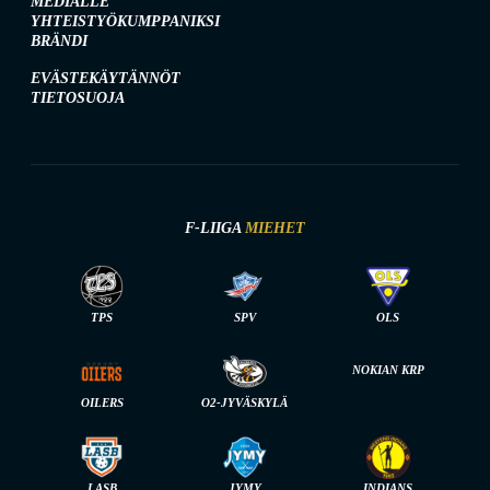
MEDIALLE
YHTEISTYÖKUMPPANIKSI
BRÄNDI
EVÄSTEKÄYTÄNNÖT
TIETOSUOJA
F-LIIGA
MIEHET
TPS
SPV
OLS
NOKIAN KRP
OILERS
O2-JYVÄSKYLÄ
LASB
JYMY
INDIANS