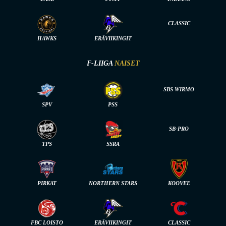
CLASSIC
HAWKS
ERÄVIIKINGIT
F-LIIGA
NAISET
SBS WIRMO
SPV
PSS
SB-PRO
TPS
SSRA
PIRKAT
NORTHERN STARS
KOOVEE
FBC LOISTO
ERÄVIIKINGIT
CLASSIC