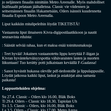
jo neljännen finaalin nimittäin Metro Areenalle. Myös mahdolliset
lisäfinaalit pelataan jäähalleissa. Classic vie viidennen ja
seitsemännen finaalin Hakametsään, Oilers isännöi kuudennetta
finaalia Espoon Metro Areenalla.
Liput kaikkiin mitalipeleihin löydät TIKETISTÄ!
Vastaanota liput ilmaiseen Kivra-digipostilaatikkoon ja nautit
seuraavista eduista:
: Säästät selvää rahaa, kun et maksa enää toimitusmaksuja
: Teet hyvää! Jokainen vastaanotettu lippu kerryttää F-liigan ja
Kivran hyväntekeväisyyspottia vähävaraisten lasten ja nuorten
liikuntaan! Tuo kerätty potti julkaistaan keväällä F-Gaalassa!
: Sanot hyvästit hukassa oleville pdf-tiedostoille ja lippulappusille.
Löydät jatkossa kaikki liput, laskut ja asiakirjat aina samasta
paikasta!
Loppuotteluiden ohjelma:
Su 27.4. Classic – Oilers klo 16.00, Bläk Boks
Ti 29.4. Oilers – Classic klo 18.30, Tapiolan Uh
To 1.5. Classic – Oilers, klo 16.00, Bläk Boks
La 3.5. Oilers – Classic, klo 17.00, Metro Arena