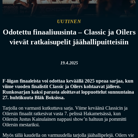
UUTINEN
Odotettu finaaliuusinta – Classic ja Oilers
vievät ratkaisupelit jäähallipuitteisiin
19.4.2025
F-liigan finaaleista voi odottaa keväällä 2025 upeaa sarjaa, kun
viime vuoden finalistit Classic ja Oilers kohtaavat jälleen.
Runkosarjan kaksi parasta aloittavat loppuottelut sunnuntaina
27. huhtikuuta Bläk Boksissa.
Tarjolla on varmasti kutkuttava sarja. Viime keväänä Classicin ja
Oilersin finaalit ratkesivat vasta 7. pelissä Hakametsässä, kun
Oilersin Justus Kainulainen nappasi show’n haltuun ja pommitti
Oilersin mestariksi.
Myös tällä kaudella on varmuudella tarjolla jäähallipelejä. Oilers vie